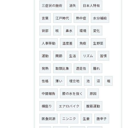
三症状の施術
消失
日本人特有
言葉
江戸時代
熱中症
水分補給
背部
咳
鼻水
環境
変化
人事移動
温度差
免疫
生野菜
運動
関節
生活
リズム
習慣
発熱
取類比象
遊走性
腫れ
性格
薄い
埋立地
池
沼
堀
中間報告
膝の水を抜く
原因
横座り
エアロバイク
腹筋運動
医食同源
ニンニク
生姜
唐辛子