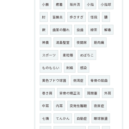
小腸
癒着
坂井流
小指
小指球
肘
盲腸炎
歩きすぎ
怪我
膿
厥
歯茎の腫れ
虫歯
緑茶
解毒
神農
湯島聖堂
夜間尿
筋肉痛
スポーツ
麦粒種
めばちこ
ものもらい
刺絡
感染
黄色ブドウ球菌
側湾症
脊骨の屈曲
巻き肩
背骨の矯正法
耳閉塞
外耳
中耳
内耳
突発性難聴
夜尿症
七情
てんかん
自動症
眼球振盪