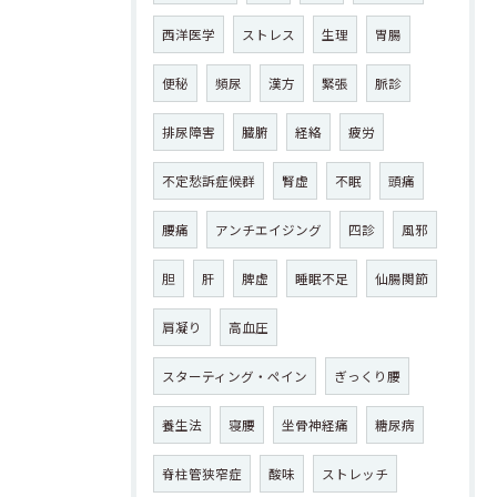
西洋医学
ストレス
生理
胃腸
便秘
頻尿
漢方
緊張
脈診
排尿障害
臓腑
経絡
疲労
不定愁訴症候群
腎虚
不眠
頭痛
腰痛
アンチエイジング
四診
風邪
胆
肝
脾虚
睡眠不足
仙腸関節
肩凝り
高血圧
スターティング・ペイン
ぎっくり腰
養生法
寝腰
坐骨神経痛
糖尿病
脊柱管狭窄症
酸味
ストレッチ