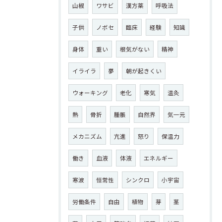
山椒
ワサビ
漢方薬
呼吸法
子供
ノボセ
臨床
経験
知識
身体
重い
根気がない
精神
イライラ
夢
朝が起きくい
ウォーキング
老化
寒気
温灸
熱
骨折
腫脹
自然界
気一元
メカニズム
亢進
怒り
保温力
働き
血液
体液
エネルギー
寒波
恒常性
シンクロ
小宇宙
労働条件
自由
植物
芽
茎