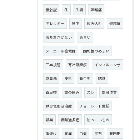
接触鍼
冬
失調
咽喉痛
アレルギー
嚥下
飲み込む
臀部痛
落ち着きがない
めまい
メニエール症候群
回転性のめまい
三半規管
寒冷蕁麻疹
インフルエンザ
麻黄湯
皮毛
新生児
喘息
百日咳
首の痛み
ズレ
虚弱体質
脈診低周波治療
チョコレート嚢腫
卵巣
胃酸過多症
油っこいもの
胸焼け
胃痛
白髪
昆布
藤田田