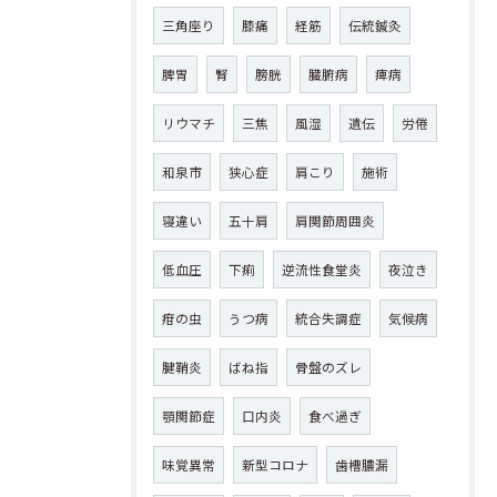
三角座り
膝痛
経筋
伝統鍼灸
脾胃
腎
膀胱
臓腑病
痺病
リウマチ
三焦
風湿
遺伝
労倦
和泉市
狭心症
肩こり
施術
寝違い
五十肩
肩関節周囲炎
低血圧
下痢
逆流性食堂炎
夜泣き
疳の虫
うつ病
統合失調症
気候病
腱鞘炎
ばね指
骨盤のズレ
顎関節症
口内炎
食べ過ぎ
味覚異常
新型コロナ
歯槽膿漏