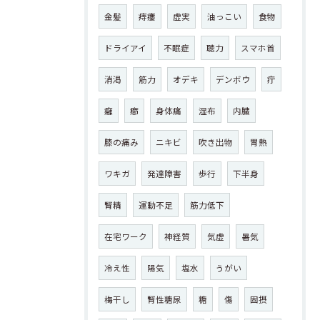
金髪
痔瘻
虚実
油っこい
食物
ドライアイ
不眠症
聴力
スマホ首
消渇
筋力
オデキ
デンボウ
疔
癰
癤
身体痛
湿布
内臓
膝の痛み
ニキビ
吹き出物
胃熱
ワキガ
発達障害
歩行
下半身
腎精
運動不足
筋力低下
在宅ワーク
神経質
気虚
暑気
冷え性
陽気
塩水
うがい
梅干し
腎性糖尿
糖
傷
固摂