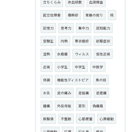
立ちくらみ
赤血球数
血液検査
起立性障害
蕁麻疹
胃腸の弱り
桃
記憶力
思考力
集中力
認知能力
受験生
内熱
帯状疱疹
前駆症状
湿熱
水疱瘡
ウィルス
仮性近視
近視
小学生
中学生
中医学
体調
機能性ディストピア
魚の目
お灸
足の痛み
足趾痛
足底痛
踵痛
外反母趾
変形
偽痛風
尿酸値
不整脈
心筋梗塞
心房細動
心室細動
打撲
打ち身
瘀血