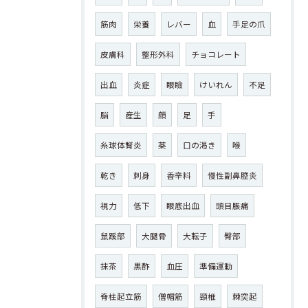
筋肉
栄養
レバー
血
手足の爪
皮膚科
整形外科
チョコレート
出血
炎症
眼瞼
けいれん
不足
脳
産生
顔
足
手
糸球体腎炎
薬
口の渇き
喉
乾き
刺身
香辛料
慢性副鼻腔炎
視力
低下
眼底出血
頭目脹痛
鼠蹊部
大腿骨
大転子
臀部
抹茶
黒酢
血圧
準備運動
脊柱起立筋
僧帽筋
頸椎
棘突起