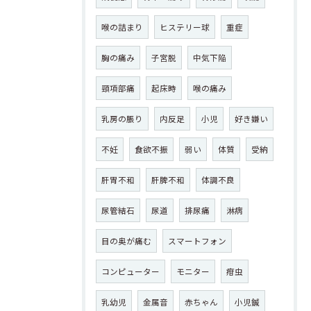
喉の詰まり
ヒステリー球
重症
胸の痛み
子宮脱
中気下陥
頸項部痛
起床時
喉の痛み
乳房の脹り
内反足
小児
好き嫌い
不妊
食欲不振
弱い
体質
受納
肝胃不和
肝脾不和
体調不良
尿管結石
尿道
排尿痛
淋病
目の奥が痛む
スマートフォン
コンピューター
モニター
疳虫
乳幼児
金属音
赤ちゃん
小児鍼