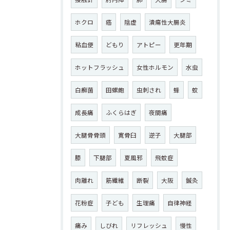
ホクロ
癌
陰虚
潰瘍性大腸炎
粘血便
どもり
アトピー
更年期
ホットフラッシュ
女性ホルモン
水虫
白癬菌
田螺皰
虫刺され
蜂
蚊
成長痛
ふくらはぎ
夜間痛
大腿骨骨頭
寛骨臼
逆子
大腿部
膝
下腿部
夏風邪
飛蚊症
肉離れ
筋繊維
断裂
大阪
鍼灸
花粉症
子ども
生理痛
自律神経
痛み
しびれ
リフレッシュ
慢性