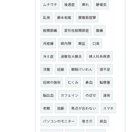
ムチウチ
後遺症
痺れ
静電気
乱視
藤本和風
腓腹筋痙攣
股関節痛
変形性股関節症
腹痛
月経痛
緑内障
眼圧
口臭
冷え症
過敏性大腸炎
婦人科系疾患
浮腫
妊娠
眼瞼けいれん
寝不足
妊婦の施術
むくみ
鼻血
脳梗塞
脳出血
カフェイン
のぼせ
遠視
老眼
加齢
焦点が合わない
スマホ
パソコンのモニター
巻き爪
貧血