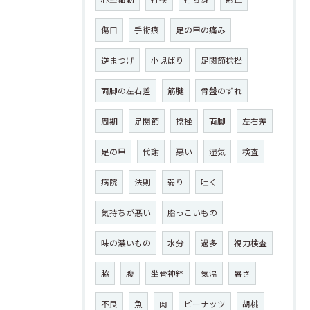
傷口
手術痕
足の甲の痛み
逆まつげ
小児ばり
足関節捻挫
両脚の左右差
筋腱
骨盤のずれ
周期
足関節
捻挫
両脚
左右差
足の甲
代謝
悪い
湿気
検査
病院
法則
弱り
吐く
気持ちが悪い
脂っこいもの
味の濃いもの
水分
過多
視力検査
脇
腹
坐骨神経
気温
暑さ
不良
魚
肉
ピーナッツ
胡桃