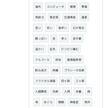
海外
コンピュータ
電場
帯電
免疫力
倦怠感
交通事故
歯茎
苦い
甘い
塩辛い
口が粘る
酸っぱい
舌
老人
足の裏
温かい
舌先
ピリピリ痛む
アルコール
除去
循環器疾患
飲み過ぎ
疼痛
プラシーボ効果
フラクタル理論
四十肩
三十肩
人間関係
効果
人柄
休養
頸
項
あぐら
開脚
神経症
発作