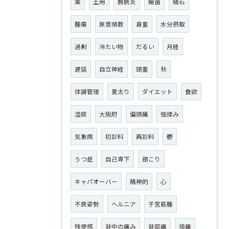
葉
土用
膀胱炎
細菌
結石
腫瘍
尿意頻数
身重
水分摂取
過剰
冷たい物
だるい
月経
遅延
自立神経
頭重
秋
体調管理
夏太り
ダイエット
食欲
湿痰
大阪府
偏頭痛
強揉み
気象病
初診料
再診料
鬱
うつ症
自己卑下
頸こり
キャパオーバー
精神的
心
不良姿勢
ヘルニア
子宮筋腫
残便感
背中の痛み
背部痛
項痛