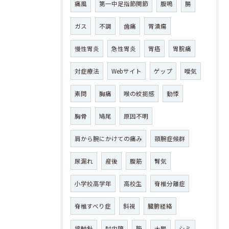
痛風
第一中足指節関節
腹鳴
腸
ガス
不調
歯痛
胃潰瘍
慢性胃炎
急性胃炎
胃癌
胃脘痛
対症療法
Webサイト
ゲップ
噯気
素問
胸痛
喉の絞扼感
動悸
胸骨
鳩尾
原因不明
肩から腕にかけての痛み
頸腕症候群
尿漏れ
産後
腹筋
腎気
小学校高学年
高校生
脊椎分離症
脊椎すべり症
斜視
臓腑経絡
接触針
肘内障
肺
大腸
シミ