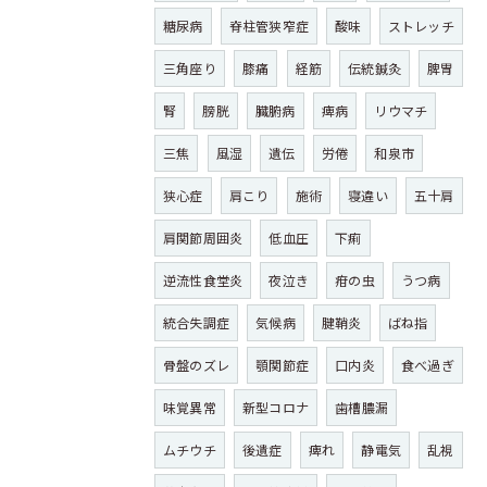
糖尿病
脊柱管狭窄症
酸味
ストレッチ
三角座り
膝痛
経筋
伝統鍼灸
脾胃
腎
膀胱
臓腑病
痺病
リウマチ
三焦
風湿
遺伝
労倦
和泉市
狭心症
肩こり
施術
寝違い
五十肩
肩関節周囲炎
低血圧
下痢
逆流性食堂炎
夜泣き
疳の虫
うつ病
統合失調症
気候病
腱鞘炎
ばね指
骨盤のズレ
顎関節症
口内炎
食べ過ぎ
味覚異常
新型コロナ
歯槽膿漏
ムチウチ
後遺症
痺れ
静電気
乱視