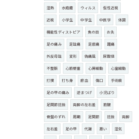
湿熱
水疱瘡
ウィルス
仮性近視
近視
小学生
中学生
中医学
体調
機能性ディストピア
魚の目
お灸
足の痛み
足趾痛
足底痛
踵痛
外反母趾
変形
偽痛風
尿酸値
不整脈
心筋梗塞
心房細動
心室細動
打撲
打ち身
瘀血
傷口
手術痕
足の甲の痛み
逆まつげ
小児ばり
足関節捻挫
両脚の左右差
筋腱
骨盤のずれ
周期
足関節
捻挫
両脚
左右差
足の甲
代謝
悪い
湿気