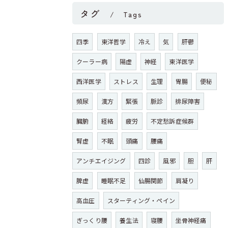
タグ
Tags
四季
東洋哲学
冷え
気
肝鬱
クーラー病
陽虚
神経
東洋医学
西洋医学
ストレス
生理
胃腸
便秘
頻尿
漢方
緊張
脈診
排尿障害
臓腑
経絡
疲労
不定愁訴症候群
腎虚
不眠
頭痛
腰痛
アンチエイジング
四診
風邪
胆
肝
脾虚
睡眠不足
仙腸関節
肩凝り
高血圧
スターティング・ペイン
ぎっくり腰
養生法
寝腰
坐骨神経痛