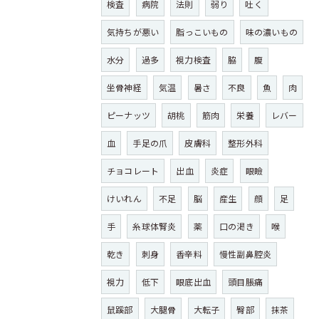
検査
病院
法則
弱り
吐く
気持ちが悪い
脂っこいもの
味の濃いもの
水分
過多
視力検査
脇
腹
坐骨神経
気温
暑さ
不良
魚
肉
ピーナッツ
胡桃
筋肉
栄養
レバー
血
手足の爪
皮膚科
整形外科
チョコレート
出血
炎症
眼瞼
けいれん
不足
脳
産生
顔
足
手
糸球体腎炎
薬
口の渇き
喉
乾き
刺身
香辛料
慢性副鼻腔炎
視力
低下
眼底出血
頭目脹痛
鼠蹊部
大腿骨
大転子
臀部
抹茶