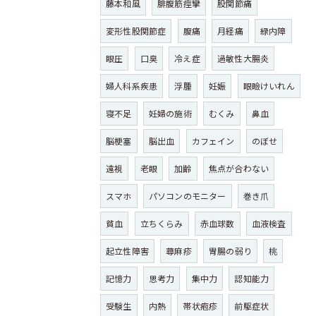
藤本和風
腓腹筋痙攣
股関節痛
変形性股関節症
腹痛
月経痛
緑内障
眼圧
口臭
冷え症
過敏性大腸炎
婦人科系疾患
浮腫
妊娠
眼瞼けいれん
寝不足
妊婦の施術
むくみ
鼻血
脳梗塞
脳出血
カフェイン
のぼせ
遠視
老眼
加齢
焦点が合わない
スマホ
パソコンのモニター
巻き爪
貧血
立ちくらみ
赤血球数
血液検査
起立性障害
蕁麻疹
胃腸の弱り
桃
記憶力
思考力
集中力
認知能力
受験生
内熱
帯状疱疹
前駆症状