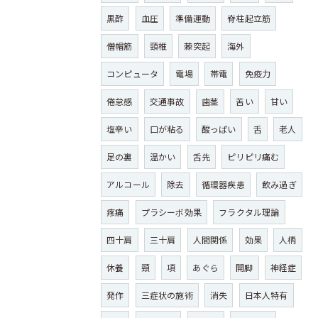
黒酢
血圧
準備運動
脊柱起立筋
僧帽筋
頸椎
棘突起
海外
コンピュータ
電場
帯電
免疫力
倦怠感
交通事故
歯茎
苦い
甘い
塩辛い
口が粘る
酸っぱい
舌
老人
足の裏
温かい
舌先
ピリピリ痛む
アルコール
除去
循環器疾患
飲み過ぎ
疼痛
プラシーボ効果
フラクタル理論
四十肩
三十肩
人間関係
効果
人柄
休養
頸
項
あぐら
開脚
神経症
発作
三症状の施術
消失
日本人特有