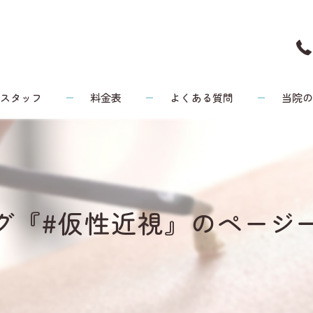
スタッフ
料金表
よくある質問
当院
頭痛
リウマチ
グ『#仮性近視』のページ
腰痛
膝
健康