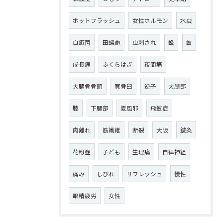
ホットフラッシュ
女性ホルモン
水虫
白癬菌
田螺皰
虫刺され
蜂
蚊
成長痛
ふくらはぎ
夜間痛
大腿骨骨頭
寛骨臼
逆子
大腿部
膝
下腿部
夏風邪
飛蚊症
肉離れ
筋繊維
断裂
大阪
鍼灸
花粉症
子ども
生理痛
自律神経
痛み
しびれ
リフレッシュ
慢性
眼精疲労
女性