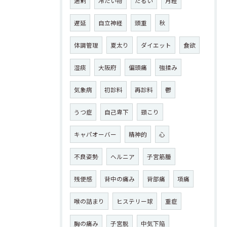
過剰
冷たい物
だるい
月経
遅延
自立神経
頭重
秋
体調管理
夏太り
ダイエット
食欲
湿痰
大阪府
偏頭痛
強揉み
気象病
初診料
再診料
鬱
うつ症
自己卑下
頸こり
キャパオーバー
精神的
心
不良姿勢
ヘルニア
子宮筋腫
残便感
背中の痛み
背部痛
項痛
喉の詰まり
ヒステリー球
重症
胸の痛み
子宮脱
中気下陥