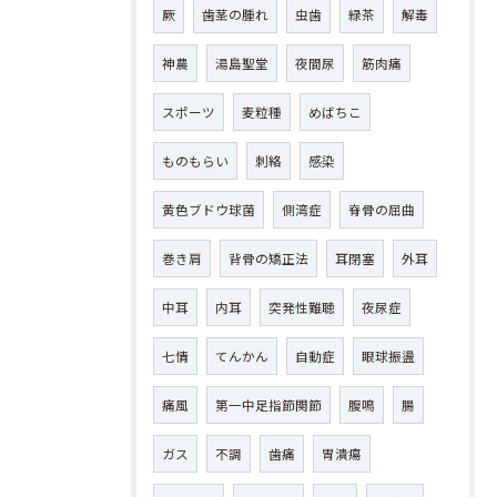
厥
歯茎の腫れ
虫歯
緑茶
解毒
神農
湯島聖堂
夜間尿
筋肉痛
スポーツ
麦粒種
めばちこ
ものもらい
刺絡
感染
黄色ブドウ球菌
側湾症
脊骨の屈曲
巻き肩
背骨の矯正法
耳閉塞
外耳
中耳
内耳
突発性難聴
夜尿症
七情
てんかん
自動症
眼球振盪
痛風
第一中足指節関節
腹鳴
腸
ガス
不調
歯痛
胃潰瘍