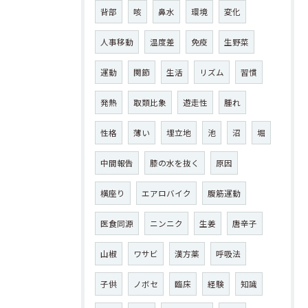
背部
咳
鼻水
環境
変化
人事移動
温度差
免疫
生野菜
運動
関節
生活
リズム
習慣
発熱
取類比象
遊走性
腫れ
性格
薄い
埋立地
池
沼
堀
中間報告
膝の水を抜く
原因
横座り
エアロバイク
腹筋運動
医食同源
ニンニク
生姜
唐辛子
山椒
ワサビ
漢方薬
呼吸法
子供
ノボセ
臨床
経験
知識