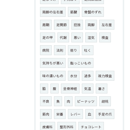
両脚の左右差
筋腱
骨盤のずれ
周期
足関節
捻挫
両脚
左右差
足の甲
代謝
悪い
湿気
検査
病院
法則
弱り
吐く
気持ちが悪い
脂っこいもの
味の濃いもの
水分
過多
視力検査
脇
腹
坐骨神経
気温
暑さ
不良
魚
肉
ピーナッツ
胡桃
筋肉
栄養
レバー
血
手足の爪
皮膚科
整形外科
チョコレート