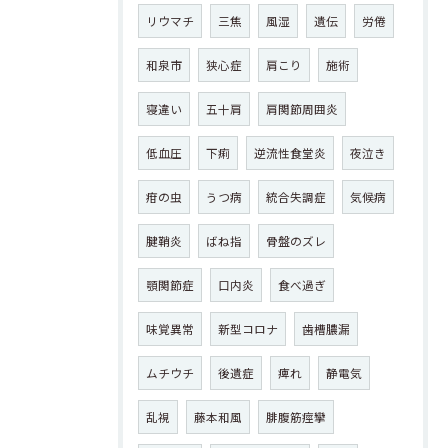
リウマチ
三焦
風湿
遺伝
労倦
和泉市
狭心症
肩こり
施術
寝違い
五十肩
肩関節周囲炎
低血圧
下痢
逆流性食堂炎
夜泣き
疳の虫
うつ病
統合失調症
気候病
腱鞘炎
ばね指
骨盤のズレ
顎関節症
口内炎
食べ過ぎ
味覚異常
新型コロナ
歯槽膿漏
ムチウチ
後遺症
痺れ
静電気
乱視
藤本和風
腓腹筋痙攣