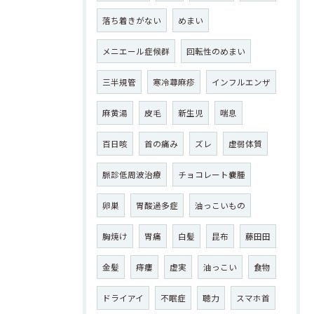
落ち着きがない
めまい
メニエール症候群
回転性のめまい
三半規管
寒冷蕁麻疹
インフルエンザ
麻黄湯
皮毛
新生児
喘息
百日咳
首の痛み
ズレ
虚弱体質
脈診低周波治療
チョコレート嚢腫
卵巣
胃酸過多症
油っこいもの
胸焼け
胃痛
白髪
昆布
藤田田
金髪
痔瘻
虚実
油っこい
食物
ドライアイ
不眠症
聴力
スマホ首