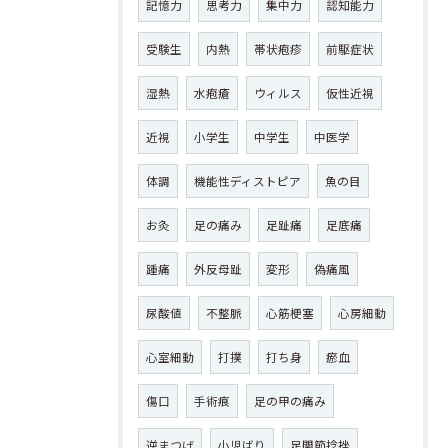
記憶力
思考力
集中力
認知能力
受験生
内熱
帯状疱疹
前駆症状
湿熱
水疱瘡
ウィルス
仮性近視
近視
小学生
中学生
中医学
体調
機能性ディストピア
魚の目
お灸
足の痛み
足趾痛
足底痛
踵痛
外反母趾
変形
偽痛風
尿酸値
不整脈
心筋梗塞
心房細動
心室細動
打撲
打ち身
瘀血
傷口
手術痕
足の甲の痛み
逆まつげ
小児ばり
足関節捻挫