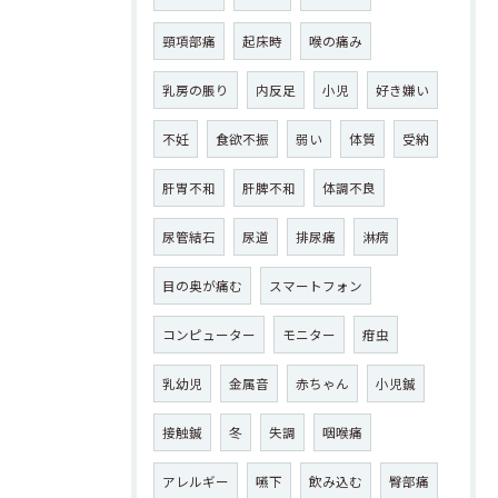
頸項部痛
起床時
喉の痛み
乳房の脹り
内反足
小児
好き嫌い
不妊
食欲不振
弱い
体質
受納
肝胃不和
肝脾不和
体調不良
尿管結石
尿道
排尿痛
淋病
目の奥が痛む
スマートフォン
コンピューター
モニター
疳虫
乳幼児
金属音
赤ちゃん
小児鍼
接触鍼
冬
失調
咽喉痛
アレルギー
嚥下
飲み込む
臀部痛