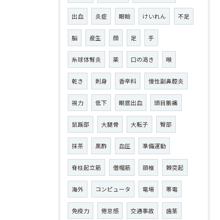
出血
炎症
眼瞼
けいれん
不足
脳
産生
顔
足
手
糸球体腎炎
薬
口の渇き
喉
乾き
刺身
香辛料
慢性副鼻腔炎
視力
低下
眼底出血
頭目脹痛
鼠蹊部
大腿骨
大転子
臀部
抹茶
黒酢
血圧
準備運動
脊柱起立筋
僧帽筋
頸椎
棘突起
海外
コンピュータ
電場
帯電
免疫力
倦怠感
交通事故
歯茎