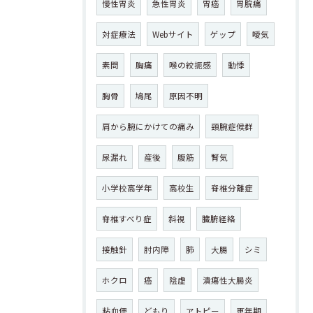
慢性胃炎
急性胃炎
胃癌
胃脘痛
対症療法
Webサイト
ゲップ
噯気
素問
胸痛
喉の絞扼感
動悸
胸骨
鳩尾
原因不明
肩から腕にかけての痛み
頸腕症候群
尿漏れ
産後
腹筋
腎気
小学校高学年
高校生
脊椎分離症
脊椎すべり症
斜視
臓腑経絡
接触針
肘内障
肺
大腸
シミ
ホクロ
癌
陰虚
潰瘍性大腸炎
粘血便
どもり
アトピー
更年期