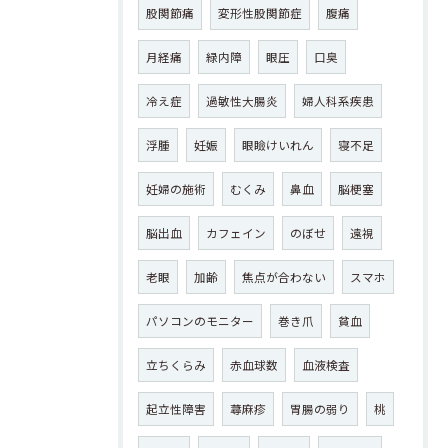
股関節痛
変形性股関節症
腹痛
月経痛
緑内障
眼圧
口臭
冷え症
過敏性大腸炎
婦人科系疾患
浮腫
妊娠
眼瞼けいれん
寝不足
妊婦の施術
むくみ
鼻血
脳梗塞
脳出血
カフェイン
のぼせ
遠視
老眼
加齢
焦点が合わない
スマホ
パソコンのモニター
巻き爪
貧血
立ちくらみ
赤血球数
血液検査
起立性障害
蕁麻疹
胃腸の弱り
桃