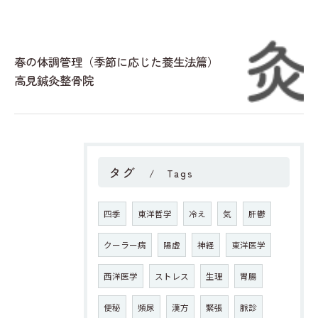
春の体調管理（季節に応じた養生法篇）
高見鍼灸整骨院
タグ
Tags
四季
東洋哲学
冷え
気
肝鬱
クーラー病
陽虚
神経
東洋医学
西洋医学
ストレス
生理
胃腸
便秘
頻尿
漢方
緊張
脈診