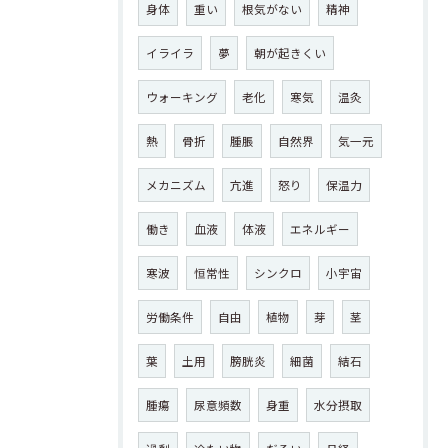
身体
重い
根気がない
精神
イライラ
夢
朝が起きくい
ウォーキング
老化
寒気
温灸
熱
骨折
腫脹
自然界
気一元
メカニズム
亢進
怒り
保温力
働き
血液
体液
エネルギー
寒波
恒常性
シンクロ
小宇宙
労働条件
自由
植物
芽
茎
葉
土用
膀胱炎
細菌
結石
腫瘍
尿意頻数
身重
水分摂取