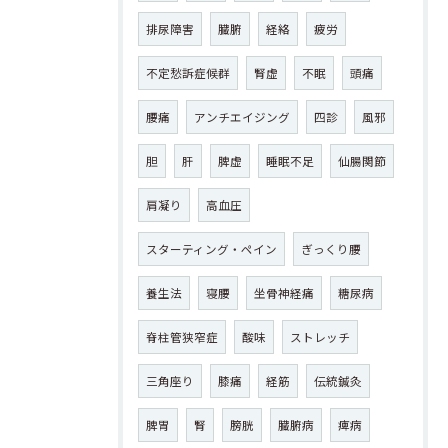
排尿障害
臓腑
経絡
疲労
不定愁訴症候群
腎虚
不眠
頭痛
腰痛
アンチエイジング
四診
風邪
胆
肝
脾虚
睡眠不足
仙腸関節
肩凝り
高血圧
スターティング・ペイン
ぎっくり腰
養生法
寝腰
坐骨神経痛
糖尿病
脊柱管狭窄症
酸味
ストレッチ
三角座り
膝痛
経筋
伝統鍼灸
脾胃
腎
膀胱
臓腑病
痺病