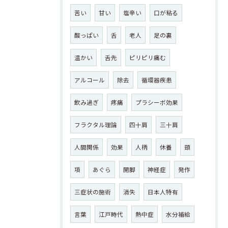
苦い
甘い
塩辛い
口が粘る
酸っぱい
舌
老人
足の裏
温かい
舌先
ピリピリ痛む
アルコール
除去
循環器疾患
飲み過ぎ
疼痛
プラシーボ効果
フラクタル理論
四十肩
三十肩
人間関係
効果
人柄
休養
頸
項
あぐら
開脚
神経症
発作
三症状の施術
消失
日本人特有
言葉
江戸時代
熱中症
水分補給