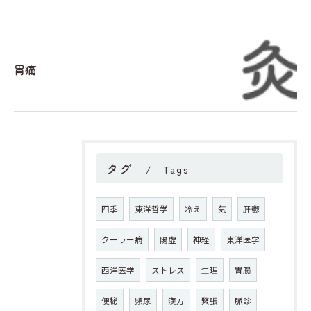
胃痛
タグ
Tags
四季
東洋哲学
冷え
気
肝鬱
クーラー病
陽虚
神経
東洋医学
西洋医学
ストレス
生理
胃腸
便秘
頻尿
漢方
緊張
脈診