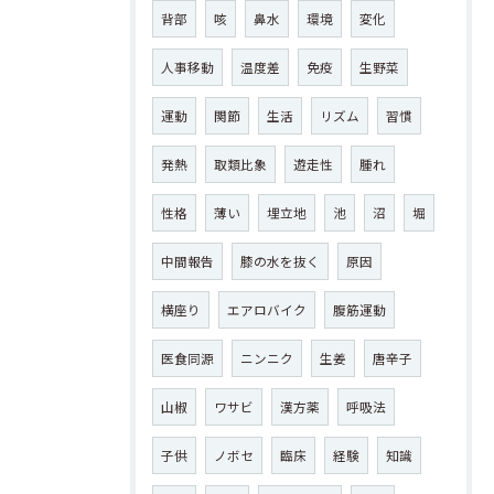
背部
咳
鼻水
環境
変化
人事移動
温度差
免疫
生野菜
運動
関節
生活
リズム
習慣
発熱
取類比象
遊走性
腫れ
性格
薄い
埋立地
池
沼
堀
中間報告
膝の水を抜く
原因
横座り
エアロバイク
腹筋運動
医食同源
ニンニク
生姜
唐辛子
山椒
ワサビ
漢方薬
呼吸法
子供
ノボセ
臨床
経験
知識