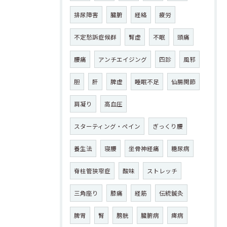
排尿障害
臓腑
経絡
疲労
不定愁訴症候群
腎虚
不眠
頭痛
腰痛
アンチエイジング
四診
風邪
胆
肝
脾虚
睡眠不足
仙腸関節
肩凝り
高血圧
スターティング・ペイン
ぎっくり腰
養生法
寝腰
坐骨神経痛
糖尿病
脊柱管狭窄症
酸味
ストレッチ
三角座り
膝痛
経筋
伝統鍼灸
脾胃
腎
膀胱
臓腑病
痺病