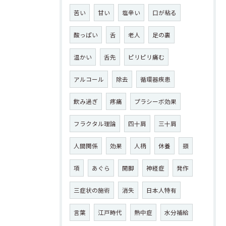
苦い
甘い
塩辛い
口が粘る
酸っぱい
舌
老人
足の裏
温かい
舌先
ピリピリ痛む
アルコール
除去
循環器疾患
飲み過ぎ
疼痛
プラシーボ効果
フラクタル理論
四十肩
三十肩
人間関係
効果
人柄
休養
頸
項
あぐら
開脚
神経症
発作
三症状の施術
消失
日本人特有
言葉
江戸時代
熱中症
水分補給