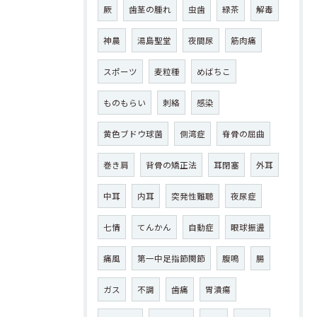
厥
歯茎の腫れ
虫歯
緑茶
解毒
神農
湯島聖堂
夜間尿
筋肉痛
スポーツ
麦粒種
めばちこ
ものもらい
刺絡
感染
黄色ブドウ球菌
側湾症
脊骨の屈曲
巻き肩
背骨の矯正法
耳閉塞
外耳
中耳
内耳
突発性難聴
夜尿症
七情
てんかん
自動症
眼球振盪
痛風
第一中足指節関節
腹鳴
腸
ガス
不調
歯痛
胃潰瘍