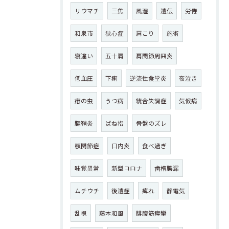
リウマチ
三焦
風湿
遺伝
労倦
和泉市
狭心症
肩こり
施術
寝違い
五十肩
肩関節周囲炎
低血圧
下痢
逆流性食堂炎
夜泣き
疳の虫
うつ病
統合失調症
気候病
腱鞘炎
ばね指
骨盤のズレ
顎関節症
口内炎
食べ過ぎ
味覚異常
新型コロナ
歯槽膿漏
ムチウチ
後遺症
痺れ
静電気
乱視
藤本和風
腓腹筋痙攣