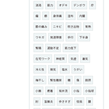
消渇
筋力
オデキ
デンボウ
疔
癰
癤
身体痛
湿布
内臓
膝の痛み
ニキビ
吹き出物
胃熱
ワキガ
発達障害
歩行
下半身
腎精
運動不足
筋力低下
在宅ワーク
神経質
気虚
暑気
冷え性
陽気
塩水
うがい
梅干し
腎性糖尿
糖
傷
固摂
小腸
癒着
坂井流
小指
小指球
肘
盲腸炎
歩きすぎ
怪我
膿