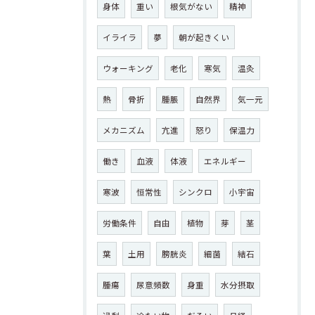
身体
重い
根気がない
精神
イライラ
夢
朝が起きくい
ウォーキング
老化
寒気
温灸
熱
骨折
腫脹
自然界
気一元
メカニズム
亢進
怒り
保温力
働き
血液
体液
エネルギー
寒波
恒常性
シンクロ
小宇宙
労働条件
自由
植物
芽
茎
葉
土用
膀胱炎
細菌
結石
腫瘍
尿意頻数
身重
水分摂取