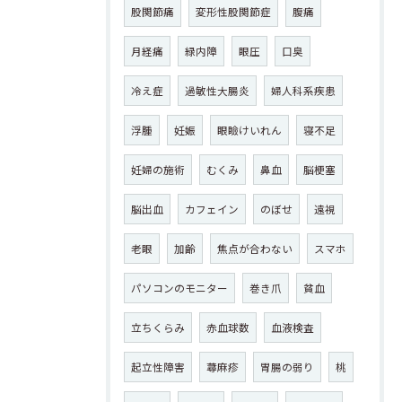
股関節痛
変形性股関節症
腹痛
月経痛
緑内障
眼圧
口臭
冷え症
過敏性大腸炎
婦人科系疾患
浮腫
妊娠
眼瞼けいれん
寝不足
妊婦の施術
むくみ
鼻血
脳梗塞
脳出血
カフェイン
のぼせ
遠視
老眼
加齢
焦点が合わない
スマホ
パソコンのモニター
巻き爪
貧血
立ちくらみ
赤血球数
血液検査
起立性障害
蕁麻疹
胃腸の弱り
桃