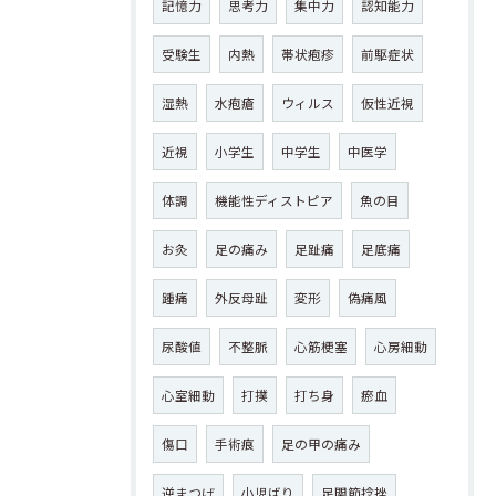
記憶力
思考力
集中力
認知能力
受験生
内熱
帯状疱疹
前駆症状
湿熱
水疱瘡
ウィルス
仮性近視
近視
小学生
中学生
中医学
体調
機能性ディストピア
魚の目
お灸
足の痛み
足趾痛
足底痛
踵痛
外反母趾
変形
偽痛風
尿酸値
不整脈
心筋梗塞
心房細動
心室細動
打撲
打ち身
瘀血
傷口
手術痕
足の甲の痛み
逆まつげ
小児ばり
足関節捻挫