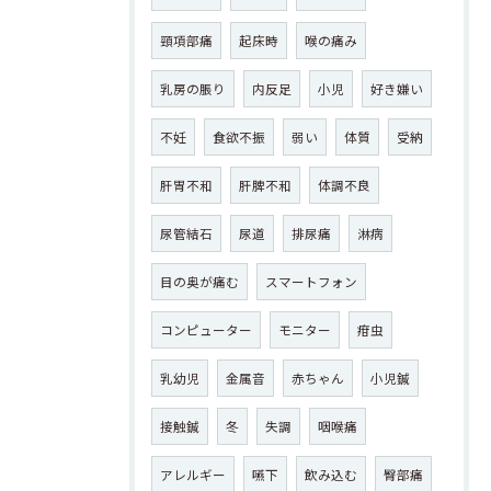
頸項部痛
起床時
喉の痛み
乳房の脹り
内反足
小児
好き嫌い
不妊
食欲不振
弱い
体質
受納
肝胃不和
肝脾不和
体調不良
尿管結石
尿道
排尿痛
淋病
目の奥が痛む
スマートフォン
コンピューター
モニター
疳虫
乳幼児
金属音
赤ちゃん
小児鍼
接触鍼
冬
失調
咽喉痛
アレルギー
嚥下
飲み込む
臀部痛