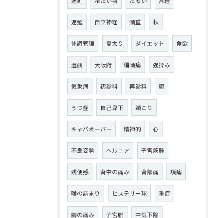
過剰
冷たい物
だるい
月経
遅延
自立神経
頭重
秋
体調管理
夏太り
ダイエット
食欲
湿痰
大阪府
偏頭痛
強揉み
気象病
初診料
再診料
鬱
うつ症
自己卑下
頸こり
キャパオーバー
精神的
心
不良姿勢
ヘルニア
子宮筋腫
残便感
背中の痛み
背部痛
項痛
喉の詰まり
ヒステリー球
重症
胸の痛み
子宮脱
中気下陥