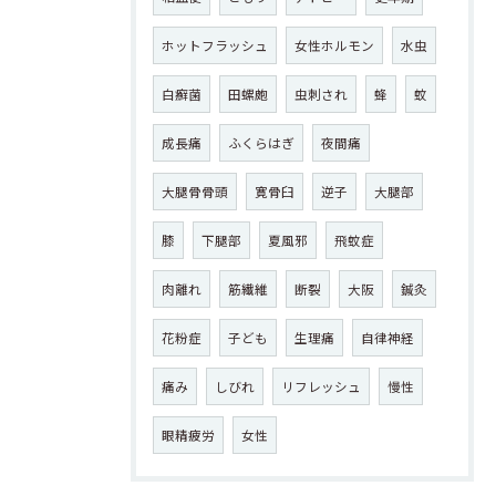
ホットフラッシュ
女性ホルモン
水虫
白癬菌
田螺皰
虫刺され
蜂
蚊
成長痛
ふくらはぎ
夜間痛
大腿骨骨頭
寛骨臼
逆子
大腿部
膝
下腿部
夏風邪
飛蚊症
肉離れ
筋繊維
断裂
大阪
鍼灸
花粉症
子ども
生理痛
自律神経
痛み
しびれ
リフレッシュ
慢性
眼精疲労
女性