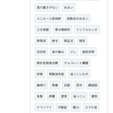
落ち着きがない
めまい
メニエール症候群
回転性のめまい
三半規管
寒冷蕁麻疹
インフルエンザ
麻黄湯
皮毛
新生児
喘息
百日咳
首の痛み
ズレ
虚弱体質
脈診低周波治療
チョコレート嚢腫
卵巣
胃酸過多症
油っこいもの
胸焼け
胃痛
白髪
昆布
藤田田
金髪
痔瘻
虚実
油っこい
食物
ドライアイ
不眠症
聴力
スマホ首