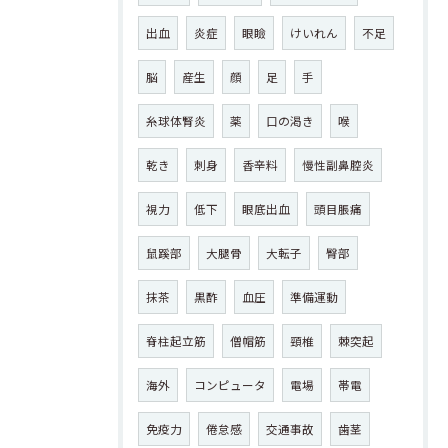
出血
炎症
眼瞼
けいれん
不足
脳
産生
顔
足
手
糸球体腎炎
薬
口の渇き
喉
乾き
刺身
香辛料
慢性副鼻腔炎
視力
低下
眼底出血
頭目脹痛
鼠蹊部
大腿骨
大転子
臀部
抹茶
黒酢
血圧
準備運動
脊柱起立筋
僧帽筋
頸椎
棘突起
海外
コンピュータ
電場
帯電
免疫力
倦怠感
交通事故
歯茎