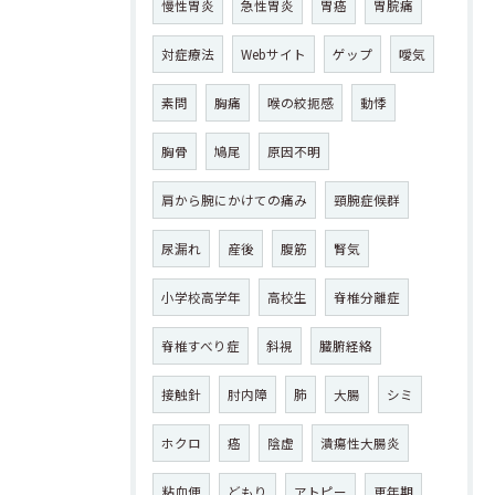
慢性胃炎
急性胃炎
胃癌
胃脘痛
対症療法
Webサイト
ゲップ
噯気
素問
胸痛
喉の絞扼感
動悸
胸骨
鳩尾
原因不明
肩から腕にかけての痛み
頸腕症候群
尿漏れ
産後
腹筋
腎気
小学校高学年
高校生
脊椎分離症
脊椎すべり症
斜視
臓腑経絡
接触針
肘内障
肺
大腸
シミ
ホクロ
癌
陰虚
潰瘍性大腸炎
粘血便
どもり
アトピー
更年期