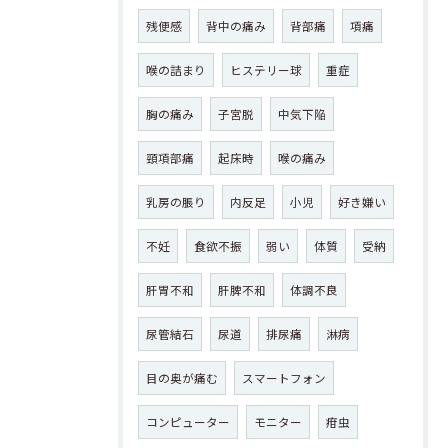
残便感
背中の痛み
背部痛
項痛
喉の詰まり
ヒステリー球
重症
胸の痛み
子宮脱
中気下陥
頸項部痛
起床時
喉の痛み
乳房の脹り
内反足
小児
好き嫌い
不妊
食欲不振
弱い
体質
受納
肝胃不和
肝脾不和
体調不良
尿管結石
尿道
排尿痛
淋病
目の奥が痛む
スマートフォン
コンピューター
モニター
疳虫