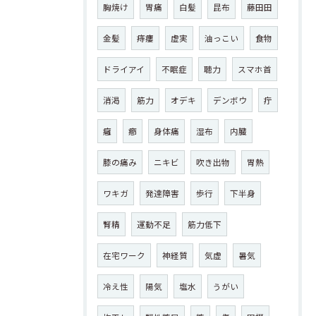
胸焼け
胃痛
白髪
昆布
藤田田
金髪
痔瘻
虚実
油っこい
食物
ドライアイ
不眠症
聴力
スマホ首
消渇
筋力
オデキ
デンボウ
疔
癰
癤
身体痛
湿布
内臓
膝の痛み
ニキビ
吹き出物
胃熱
ワキガ
発達障害
歩行
下半身
腎精
運動不足
筋力低下
在宅ワーク
神経質
気虚
暑気
冷え性
陽気
塩水
うがい