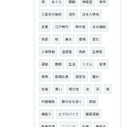
項
あぐら
開脚
神経症
発作
三症状の施術
消失
日本人特有
言葉
江戸時代
熱中症
水分補給
背部
咳
鼻水
環境
変化
人事移動
温度差
免疫
生野菜
運動
関節
生活
リズム
習慣
発熱
取類比象
遊走性
腫れ
性格
薄い
埋立地
池
沼
堀
中間報告
膝の水を抜く
原因
横座り
エアロバイク
腹筋運動
医食同源
ニンニク
生姜
唐辛子