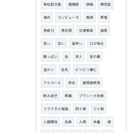
脊柱起立筋
僧帽筋
頸椎
棘突起
海外
コンピュータ
電場
帯電
免疫力
倦怠感
交通事故
歯茎
苦い
甘い
塩辛い
口が粘る
酸っぱい
舌
老人
足の裏
温かい
舌先
ピリピリ痛む
アルコール
除去
循環器疾患
飲み過ぎ
疼痛
プラシーボ効果
フラクタル理論
四十肩
三十肩
人間関係
効果
人柄
休養
頸