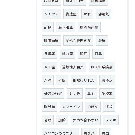
味覚異常
新型コロナ
歯槽膿漏
ムチウチ
後遺症
痺れ
静電気
乱視
藤本和風
腓腹筋痙攣
股関節痛
変形性股関節症
腹痛
月経痛
緑内障
眼圧
口臭
冷え症
過敏性大腸炎
婦人科系疾患
浮腫
妊娠
眼瞼けいれん
寝不足
妊婦の施術
むくみ
鼻血
脳梗塞
脳出血
カフェイン
のぼせ
遠視
老眼
加齢
焦点が合わない
スマホ
パソコンのモニター
巻き爪
貧血