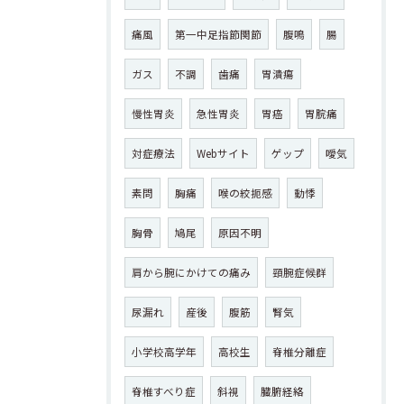
痛風
第一中足指節関節
腹鳴
腸
ガス
不調
歯痛
胃潰瘍
慢性胃炎
急性胃炎
胃癌
胃脘痛
対症療法
Webサイト
ゲップ
噯気
素問
胸痛
喉の絞扼感
動悸
胸骨
鳩尾
原因不明
肩から腕にかけての痛み
頸腕症候群
尿漏れ
産後
腹筋
腎気
小学校高学年
高校生
脊椎分離症
脊椎すべり症
斜視
臓腑経絡