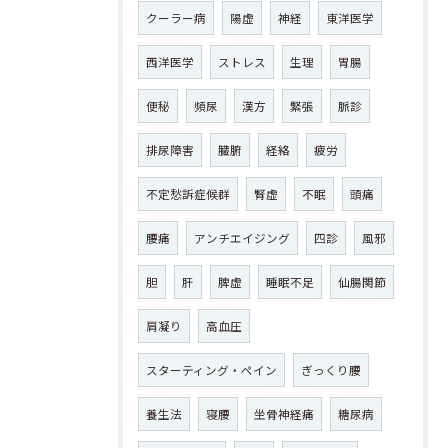
クーラー病
陽虚
神経
東洋医学
西洋医学
ストレス
生理
胃腸
便秘
頻尿
漢方
緊張
脈診
排尿障害
臓腑
経絡
疲労
不定愁訴症候群
腎虚
不眠
頭痛
腰痛
アンチエイジング
四診
風邪
胆
肝
脾虚
睡眠不足
仙腸関節
肩凝り
高血圧
スターティング・ペイン
ぎっくり腰
養生法
寝腰
坐骨神経痛
糖尿病