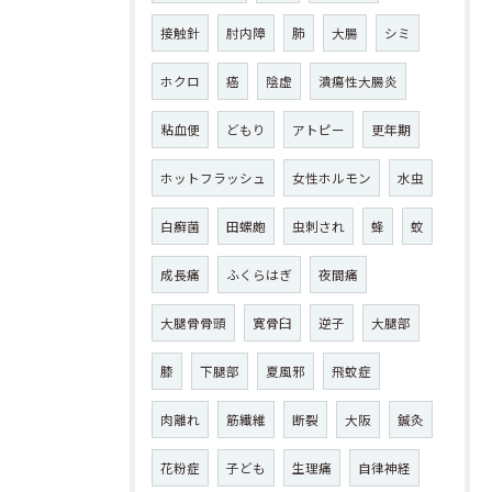
接触針
肘内障
肺
大腸
シミ
ホクロ
癌
陰虚
潰瘍性大腸炎
粘血便
どもり
アトピー
更年期
ホットフラッシュ
女性ホルモン
水虫
白癬菌
田螺皰
虫刺され
蜂
蚊
成長痛
ふくらはぎ
夜間痛
大腿骨骨頭
寛骨臼
逆子
大腿部
膝
下腿部
夏風邪
飛蚊症
肉離れ
筋繊維
断裂
大阪
鍼灸
花粉症
子ども
生理痛
自律神経