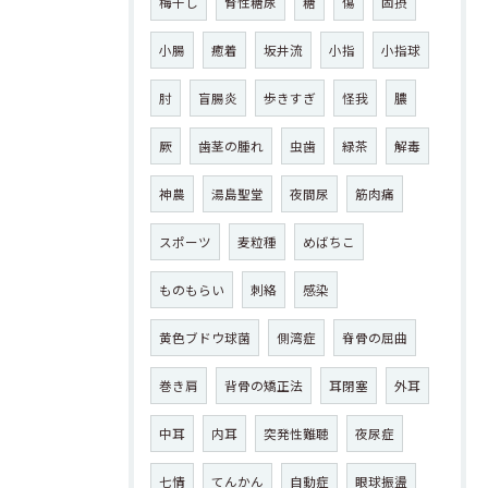
梅干し
腎性糖尿
糖
傷
固摂
小腸
癒着
坂井流
小指
小指球
肘
盲腸炎
歩きすぎ
怪我
膿
厥
歯茎の腫れ
虫歯
緑茶
解毒
神農
湯島聖堂
夜間尿
筋肉痛
スポーツ
麦粒種
めばちこ
ものもらい
刺絡
感染
黄色ブドウ球菌
側湾症
脊骨の屈曲
巻き肩
背骨の矯正法
耳閉塞
外耳
中耳
内耳
突発性難聴
夜尿症
七情
てんかん
自動症
眼球振盪