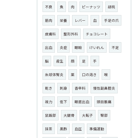
不良
魚
肉
ピーナッツ
胡桃
筋肉
栄養
レバー
血
手足の爪
皮膚科
整形外科
チョコレート
出血
炎症
眼瞼
けいれん
不足
脳
産生
顔
足
手
糸球体腎炎
薬
口の渇き
喉
乾き
刺身
香辛料
慢性副鼻腔炎
視力
低下
眼底出血
頭目脹痛
鼠蹊部
大腿骨
大転子
臀部
抹茶
黒酢
血圧
準備運動