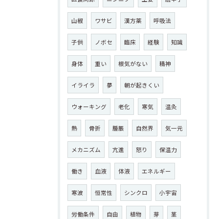
山椒
ワサビ
漢方薬
呼吸法
子供
ノボセ
臨床
経験
知識
身体
重い
根気がない
精神
イライラ
夢
朝が起きくい
ウォーキング
老化
寒気
温灸
熱
骨折
腫脹
自然界
気一元
メカニズム
亢進
怒り
保温力
働き
血液
体液
エネルギー
寒波
恒常性
シンクロ
小宇宙
労働条件
自由
植物
芽
茎