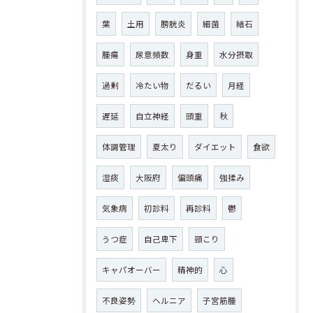
葉
土用
膀胱炎
細菌
結石
腫瘍
尿意頻数
身重
水分摂取
過剰
冷たい物
だるい
月経
遅延
自立神経
頭重
秋
体調管理
夏太り
ダイエット
食欲
湿痰
大阪府
偏頭痛
強揉み
気象病
初診料
再診料
鬱
うつ症
自己卑下
頸こり
キャパオーバー
精神的
心
不良姿勢
ヘルニア
子宮筋腫