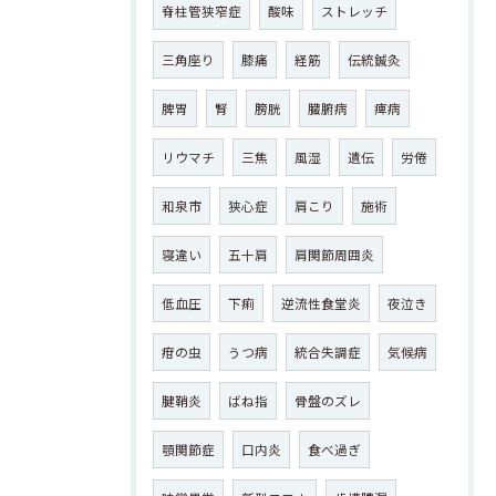
脊柱管狭窄症
酸味
ストレッチ
三角座り
膝痛
経筋
伝統鍼灸
脾胃
腎
膀胱
臓腑病
痺病
リウマチ
三焦
風湿
遺伝
労倦
和泉市
狭心症
肩こり
施術
寝違い
五十肩
肩関節周囲炎
低血圧
下痢
逆流性食堂炎
夜泣き
疳の虫
うつ病
統合失調症
気候病
腱鞘炎
ばね指
骨盤のズレ
顎関節症
口内炎
食べ過ぎ