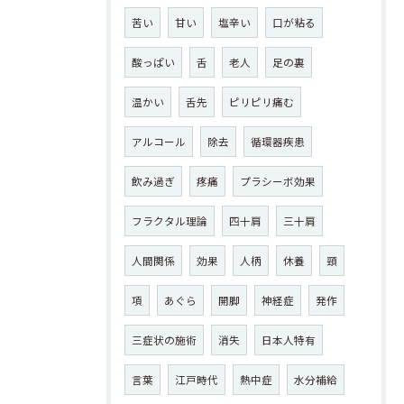
苦い
甘い
塩辛い
口が粘る
酸っぱい
舌
老人
足の裏
温かい
舌先
ピリピリ痛む
アルコール
除去
循環器疾患
飲み過ぎ
疼痛
プラシーボ効果
フラクタル理論
四十肩
三十肩
人間関係
効果
人柄
休養
頸
項
あぐら
開脚
神経症
発作
三症状の施術
消失
日本人特有
言葉
江戸時代
熱中症
水分補給