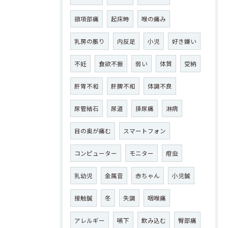
頸項部痛
起床時
喉の痛み
乳房の脹り
内反足
小児
好き嫌い
不妊
食欲不振
弱い
体質
受納
肝胃不和
肝脾不和
体調不良
尿管結石
尿道
排尿痛
淋病
目の奥が痛む
スマートフォン
コンピューター
モニター
疳虫
乳幼児
金属音
赤ちゃん
小児鍼
接触鍼
冬
失調
咽喉痛
アレルギー
嚥下
飲み込む
臀部痛