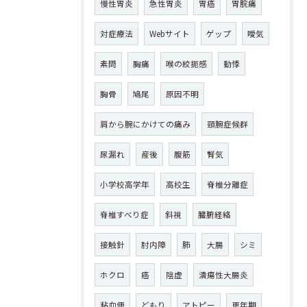
慢性胃炎
急性胃炎
胃癌
胃脘痛
対症療法
Webサイト
ゲップ
噯気
素問
胸痛
喉の絞扼感
動悸
胸骨
鳩尾
原因不明
肩から腕にかけての痛み
頸腕症候群
尿漏れ
産後
腹筋
腎気
小学校高学年
高校生
脊椎分離症
脊椎すべり症
斜視
臓腑経絡
接触針
肘内障
肺
大腸
シミ
ホクロ
癌
陰虚
潰瘍性大腸炎
粘血便
どもり
アトピー
更年期