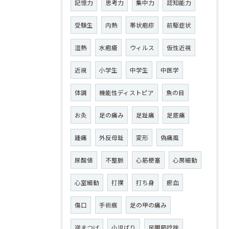
記憶力
思考力
集中力
認知能力
受験生
内熱
帯状疱疹
前駆症状
湿熱
水疱瘡
ウィルス
仮性近視
近視
小学生
中学生
中医学
体調
機能性ディストピア
魚の目
お灸
足の痛み
足趾痛
足底痛
踵痛
外反母趾
変形
偽痛風
尿酸値
不整脈
心筋梗塞
心房細動
心室細動
打撲
打ち身
瘀血
傷口
手術痕
足の甲の痛み
逆まつげ
小児ばり
足関節捻挫