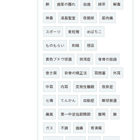
厥
歯茎の腫れ
虫歯
緑茶
解毒
神農
湯島聖堂
夜間尿
筋肉痛
スポーツ
麦粒種
めばちこ
ものもらい
刺絡
感染
黄色ブドウ球菌
側湾症
脊骨の屈曲
巻き肩
背骨の矯正法
耳閉塞
外耳
中耳
内耳
突発性難聴
夜尿症
七情
てんかん
自動症
眼球振盪
痛風
第一中足指節関節
腹鳴
腸
ガス
不調
歯痛
胃潰瘍