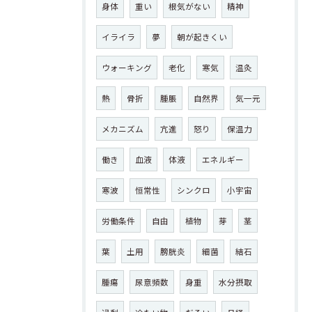
身体
重い
根気がない
精神
イライラ
夢
朝が起きくい
ウォーキング
老化
寒気
温灸
熱
骨折
腫脹
自然界
気一元
メカニズム
亢進
怒り
保温力
働き
血液
体液
エネルギー
寒波
恒常性
シンクロ
小宇宙
労働条件
自由
植物
芽
茎
葉
土用
膀胱炎
細菌
結石
腫瘍
尿意頻数
身重
水分摂取