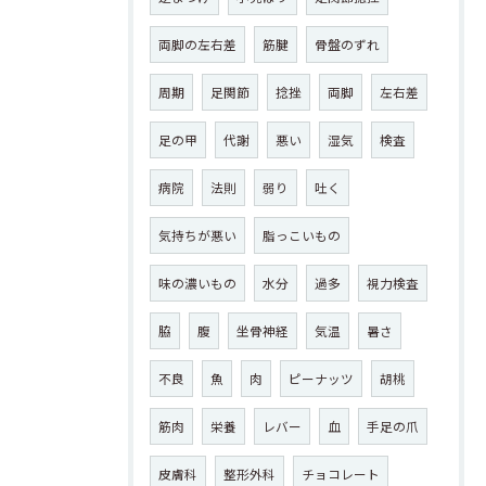
両脚の左右差
筋腱
骨盤のずれ
周期
足関節
捻挫
両脚
左右差
足の甲
代謝
悪い
湿気
検査
病院
法則
弱り
吐く
気持ちが悪い
脂っこいもの
味の濃いもの
水分
過多
視力検査
脇
腹
坐骨神経
気温
暑さ
不良
魚
肉
ピーナッツ
胡桃
筋肉
栄養
レバー
血
手足の爪
皮膚科
整形外科
チョコレート