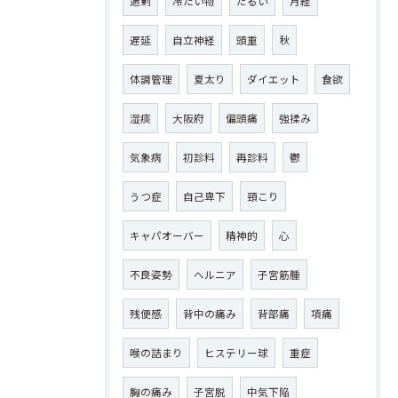
過剰
冷たい物
だるい
月経
遅延
自立神経
頭重
秋
体調管理
夏太り
ダイエット
食欲
湿痰
大阪府
偏頭痛
強揉み
気象病
初診料
再診料
鬱
うつ症
自己卑下
頸こり
キャパオーバー
精神的
心
不良姿勢
ヘルニア
子宮筋腫
残便感
背中の痛み
背部痛
項痛
喉の詰まり
ヒステリー球
重症
胸の痛み
子宮脱
中気下陥