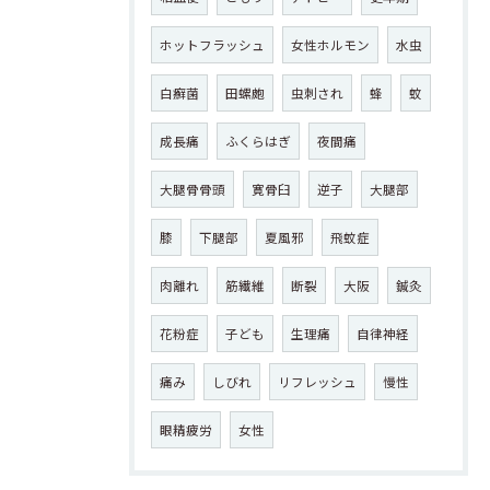
ホットフラッシュ
女性ホルモン
水虫
白癬菌
田螺皰
虫刺され
蜂
蚊
成長痛
ふくらはぎ
夜間痛
大腿骨骨頭
寛骨臼
逆子
大腿部
膝
下腿部
夏風邪
飛蚊症
肉離れ
筋繊維
断裂
大阪
鍼灸
花粉症
子ども
生理痛
自律神経
痛み
しびれ
リフレッシュ
慢性
眼精疲労
女性