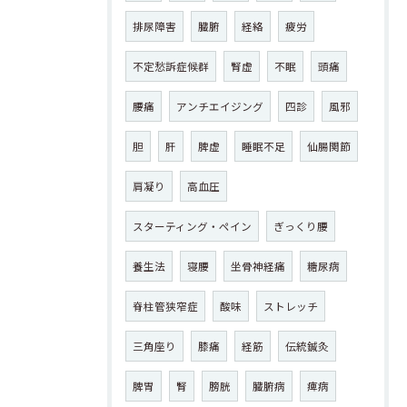
排尿障害
臓腑
経絡
疲労
不定愁訴症候群
腎虚
不眠
頭痛
腰痛
アンチエイジング
四診
風邪
胆
肝
脾虚
睡眠不足
仙腸関節
肩凝り
高血圧
スターティング・ペイン
ぎっくり腰
養生法
寝腰
坐骨神経痛
糖尿病
脊柱管狭窄症
酸味
ストレッチ
三角座り
膝痛
経筋
伝統鍼灸
脾胃
腎
膀胱
臓腑病
痺病