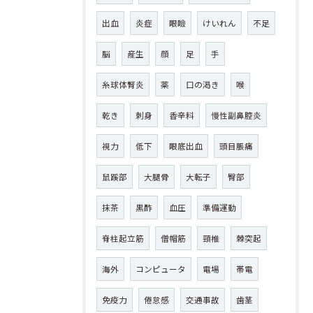
出血
炎症
眼瞼
けいれん
不足
脳
産生
顔
足
手
糸球体腎炎
薬
口の渇き
喉
乾き
刺身
香辛料
慢性副鼻腔炎
視力
低下
眼底出血
頭目脹痛
鼠蹊部
大腿骨
大転子
臀部
抹茶
黒酢
血圧
準備運動
脊柱起立筋
僧帽筋
頸椎
棘突起
海外
コンピュータ
電場
帯電
免疫力
倦怠感
交通事故
歯茎