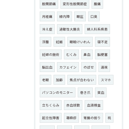
股関節痛
変形性股関節症
腹痛
月経痛
緑内障
眼圧
口臭
冷え症
過敏性大腸炎
婦人科系疾患
浮腫
妊娠
眼瞼けいれん
寝不足
妊婦の施術
むくみ
鼻血
脳梗塞
脳出血
カフェイン
のぼせ
遠視
老眼
加齢
焦点が合わない
スマホ
パソコンのモニター
巻き爪
貧血
立ちくらみ
赤血球数
血液検査
起立性障害
蕁麻疹
胃腸の弱り
桃