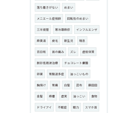
落ち着きがない
めまい
メニエール症候群
回転性のめまい
三半規管
寒冷蕁麻疹
インフルエンザ
麻黄湯
皮毛
新生児
喘息
百日咳
首の痛み
ズレ
虚弱体質
脈診低周波治療
チョコレート嚢腫
卵巣
胃酸過多症
油っこいもの
胸焼け
胃痛
白髪
昆布
藤田田
金髪
痔瘻
虚実
油っこい
食物
ドライアイ
不眠症
聴力
スマホ首