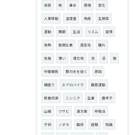
背部
咳
鼻水
環境
変化
人事移動
温度差
免疫
生野菜
運動
関節
生活
リズム
習慣
発熱
取類比象
遊走性
腫れ
性格
薄い
埋立地
池
沼
堀
中間報告
膝の水を抜く
原因
横座り
エアロバイク
腹筋運動
医食同源
ニンニク
生姜
唐辛子
山椒
ワサビ
漢方薬
呼吸法
子供
ノボセ
臨床
経験
知識