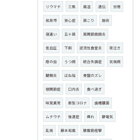
リウマチ
三焦
風湿
遺伝
労倦
和泉市
狭心症
肩こり
施術
寝違い
五十肩
肩関節周囲炎
低血圧
下痢
逆流性食堂炎
夜泣き
疳の虫
うつ病
統合失調症
気候病
腱鞘炎
ばね指
骨盤のズレ
顎関節症
口内炎
食べ過ぎ
味覚異常
新型コロナ
歯槽膿漏
ムチウチ
後遺症
痺れ
静電気
乱視
藤本和風
腓腹筋痙攣