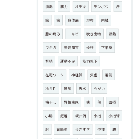
消渇
筋力
オデキ
デンボウ
疔
癰
癤
身体痛
湿布
内臓
膝の痛み
ニキビ
吹き出物
胃熱
ワキガ
発達障害
歩行
下半身
腎精
運動不足
筋力低下
在宅ワーク
神経質
気虚
暑気
冷え性
陽気
塩水
うがい
梅干し
腎性糖尿
糖
傷
固摂
小腸
癒着
坂井流
小指
小指球
肘
盲腸炎
歩きすぎ
怪我
膿