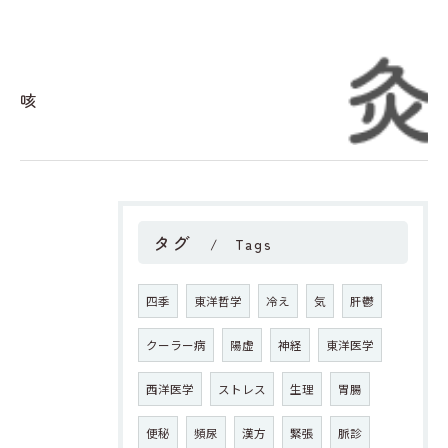
咳
タグ
Tags
四季
東洋哲学
冷え
気
肝鬱
クーラー病
陽虚
神経
東洋医学
西洋医学
ストレス
生理
胃腸
便秘
頻尿
漢方
緊張
脈診