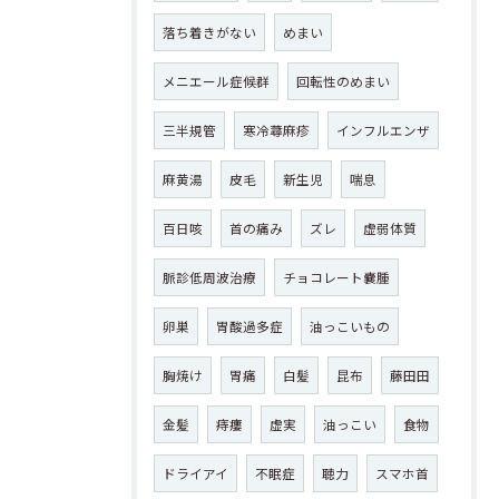
落ち着きがない
めまい
メニエール症候群
回転性のめまい
三半規管
寒冷蕁麻疹
インフルエンザ
麻黄湯
皮毛
新生児
喘息
百日咳
首の痛み
ズレ
虚弱体質
脈診低周波治療
チョコレート嚢腫
卵巣
胃酸過多症
油っこいもの
胸焼け
胃痛
白髪
昆布
藤田田
金髪
痔瘻
虚実
油っこい
食物
ドライアイ
不眠症
聴力
スマホ首