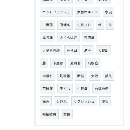
ホットフラッシュ
女性ホルモン
水虫
白癬菌
田螺皰
虫刺され
蜂
蚊
成長痛
ふくらはぎ
夜間痛
大腿骨骨頭
寛骨臼
逆子
大腿部
膝
下腿部
夏風邪
飛蚊症
肉離れ
筋繊維
断裂
大阪
鍼灸
花粉症
子ども
生理痛
自律神経
痛み
しびれ
リフレッシュ
慢性
眼精疲労
女性