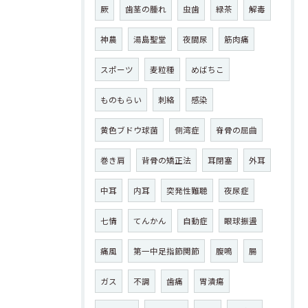
厥
歯茎の腫れ
虫歯
緑茶
解毒
神農
湯島聖堂
夜間尿
筋肉痛
スポーツ
麦粒種
めばちこ
ものもらい
刺絡
感染
黄色ブドウ球菌
側湾症
脊骨の屈曲
巻き肩
背骨の矯正法
耳閉塞
外耳
中耳
内耳
突発性難聴
夜尿症
七情
てんかん
自動症
眼球振盪
痛風
第一中足指節関節
腹鳴
腸
ガス
不調
歯痛
胃潰瘍