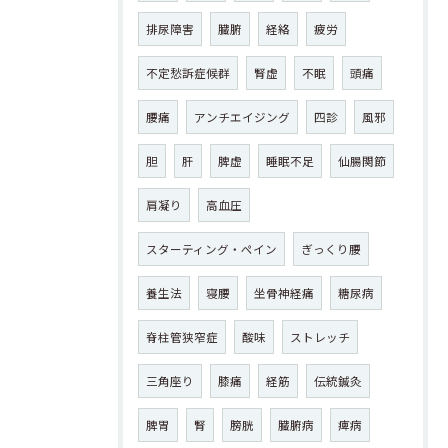
排尿障害
臓腑
経絡
疲労
不定愁訴症候群
腎虚
不眠
頭痛
腰痛
アンチエイジング
四診
風邪
胆
肝
脾虚
睡眠不足
仙腸関節
肩凝り
高血圧
スターティング・ペイン
ぎっくり腰
養生法
寝腰
坐骨神経痛
糖尿病
脊柱管狭窄症
酸味
ストレッチ
三角座り
膝痛
経筋
伝統鍼灸
脾胃
腎
膀胱
臓腑病
痺病