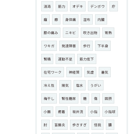
消渇
筋力
オデキ
デンボウ
疔
癰
癤
身体痛
湿布
内臓
膝の痛み
ニキビ
吹き出物
胃熱
ワキガ
発達障害
歩行
下半身
腎精
運動不足
筋力低下
在宅ワーク
神経質
気虚
暑気
冷え性
陽気
塩水
うがい
梅干し
腎性糖尿
糖
傷
固摂
小腸
癒着
坂井流
小指
小指球
肘
盲腸炎
歩きすぎ
怪我
膿