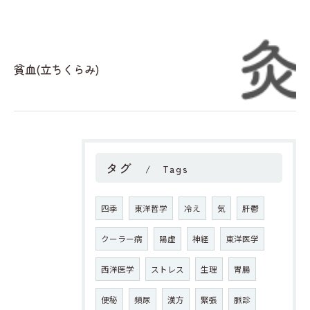
貧血(立ちくらみ)
タグ
Tags
四季
東洋哲学
冷え
気
肝鬱
クーラー病
陽虚
神経
東洋医学
西洋医学
ストレス
生理
胃腸
便秘
頻尿
漢方
緊張
脈診