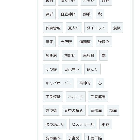
過剰
冷たい物
だるい
月経
遅延
自立神経
頭重
秋
体調管理
夏太り
ダイエット
食欲
湿痰
大阪府
偏頭痛
強揉み
気象病
初診料
再診料
鬱
うつ症
自己卑下
頸こり
キャパオーバー
精神的
心
不良姿勢
ヘルニア
子宮筋腫
残便感
背中の痛み
背部痛
項痛
喉の詰まり
ヒステリー球
重症
胸の痛み
子宮脱
中気下陥