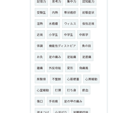
記憶力
思考力
集中力
認知能力
受験生
内熱
帯状疱疹
前駆症状
湿熱
水疱瘡
ウィルス
仮性近視
近視
小学生
中学生
中医学
体調
機能性ディストピア
魚の目
お灸
足の痛み
足趾痛
足底痛
踵痛
外反母趾
変形
偽痛風
尿酸値
不整脈
心筋梗塞
心房細動
心室細動
打撲
打ち身
瘀血
傷口
手術痕
足の甲の痛み
逆まつげ
小児ばり
足関節捻挫