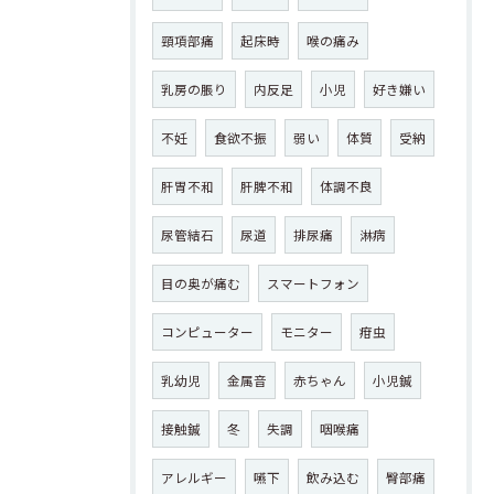
頸項部痛
起床時
喉の痛み
乳房の脹り
内反足
小児
好き嫌い
不妊
食欲不振
弱い
体質
受納
肝胃不和
肝脾不和
体調不良
尿管結石
尿道
排尿痛
淋病
目の奥が痛む
スマートフォン
コンピューター
モニター
疳虫
乳幼児
金属音
赤ちゃん
小児鍼
接触鍼
冬
失調
咽喉痛
アレルギー
嚥下
飲み込む
臀部痛