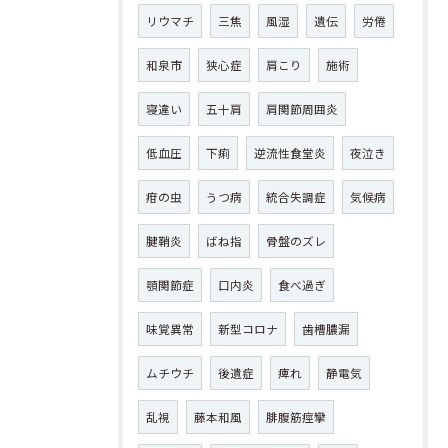
リウマチ
三焦
風湿
遺伝
労倦
和泉市
狭心症
肩こり
施術
寝違い
五十肩
肩関節周囲炎
低血圧
下痢
逆流性食堂炎
夜泣き
疳の虫
うつ病
統合失調症
気候病
腱鞘炎
ばね指
骨盤のズレ
顎関節症
口内炎
食べ過ぎ
味覚異常
新型コロナ
歯槽膿漏
ムチウチ
後遺症
痺れ
静電気
乱視
藤本和風
腓腹筋痙攣