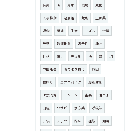
背部
咳
鼻水
環境
変化
人事移動
温度差
免疫
生野菜
運動
関節
生活
リズム
習慣
発熱
取類比象
遊走性
腫れ
性格
薄い
埋立地
池
沼
堀
中間報告
膝の水を抜く
原因
横座り
エアロバイク
腹筋運動
医食同源
ニンニク
生姜
唐辛子
山椒
ワサビ
漢方薬
呼吸法
子供
ノボセ
臨床
経験
知識