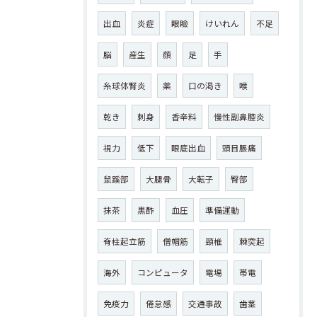
出血
炎症
眼瞼
けいれん
不足
脳
産生
顔
足
手
糸球体腎炎
薬
口の渇き
喉
乾き
刺身
香辛料
慢性副鼻腔炎
視力
低下
眼底出血
頭目脹痛
鼠蹊部
大腿骨
大転子
臀部
抹茶
黒酢
血圧
準備運動
脊柱起立筋
僧帽筋
頸椎
棘突起
海外
コンピュータ
電場
帯電
免疫力
倦怠感
交通事故
歯茎