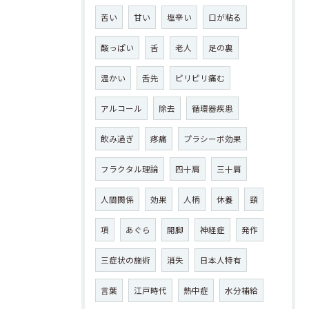
苦い
甘い
塩辛い
口が粘る
酸っぱい
舌
老人
足の裏
温かい
舌先
ピリピリ痛む
アルコール
除去
循環器疾患
飲み過ぎ
疼痛
プラシーボ効果
フラクタル理論
四十肩
三十肩
人間関係
効果
人柄
休養
頸
項
あぐら
開脚
神経症
発作
三症状の施術
消失
日本人特有
言葉
江戸時代
熱中症
水分補給