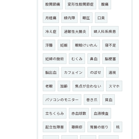
股関節痛
変形性股関節症
腹痛
月経痛
緑内障
眼圧
口臭
冷え症
過敏性大腸炎
婦人科系疾患
浮腫
妊娠
眼瞼けいれん
寝不足
妊婦の施術
むくみ
鼻血
脳梗塞
脳出血
カフェイン
のぼせ
遠視
老眼
加齢
焦点が合わない
スマホ
パソコンのモニター
巻き爪
貧血
立ちくらみ
赤血球数
血液検査
起立性障害
蕁麻疹
胃腸の弱り
桃