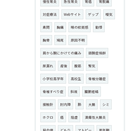
慢性胃炎
急性胃炎
胃癌
胃脘痛
対症療法
Webサイト
ゲップ
噯気
素問
胸痛
喉の絞扼感
動悸
胸骨
鳩尾
原因不明
肩から腕にかけての痛み
頸腕症候群
尿漏れ
産後
腹筋
腎気
小学校高学年
高校生
脊椎分離症
脊椎すべり症
斜視
臓腑経絡
接触針
肘内障
肺
大腸
シミ
ホクロ
癌
陰虚
潰瘍性大腸炎
粘血便
どもり
アトピー
更年期