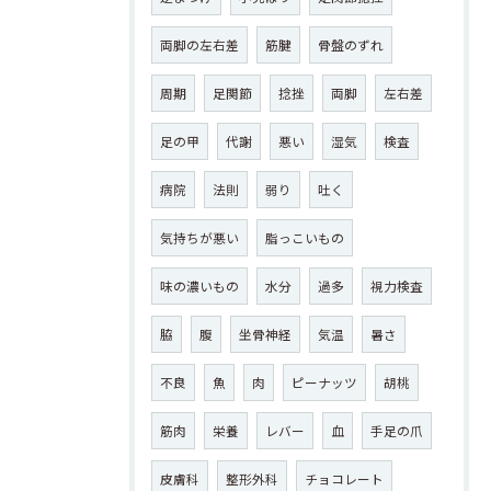
両脚の左右差
筋腱
骨盤のずれ
周期
足関節
捻挫
両脚
左右差
足の甲
代謝
悪い
湿気
検査
病院
法則
弱り
吐く
気持ちが悪い
脂っこいもの
味の濃いもの
水分
過多
視力検査
脇
腹
坐骨神経
気温
暑さ
不良
魚
肉
ピーナッツ
胡桃
筋肉
栄養
レバー
血
手足の爪
皮膚科
整形外科
チョコレート