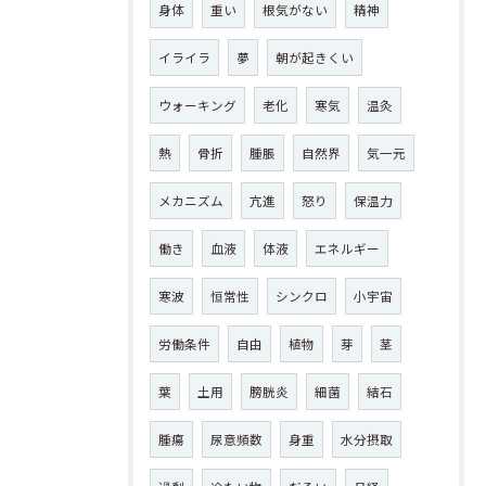
身体
重い
根気がない
精神
イライラ
夢
朝が起きくい
ウォーキング
老化
寒気
温灸
熱
骨折
腫脹
自然界
気一元
メカニズム
亢進
怒り
保温力
働き
血液
体液
エネルギー
寒波
恒常性
シンクロ
小宇宙
労働条件
自由
植物
芽
茎
葉
土用
膀胱炎
細菌
結石
腫瘍
尿意頻数
身重
水分摂取