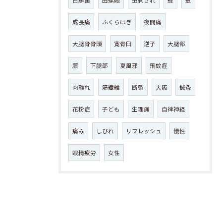
白癬菌
田螺皰
虫刺され
蜂
蚊
成長痛
ふくらはぎ
夜間痛
大腿骨骨頭
寛骨臼
逆子
大腿部
膝
下腿部
夏風邪
飛蚊症
肉離れ
筋繊維
断裂
大阪
鍼灸
花粉症
子ども
生理痛
自律神経
痛み
しびれ
リフレッシュ
慢性
眼精疲労
女性