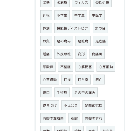
湿熱
水疱瘡
ウィルス
仮性近視
近視
小学生
中学生
中医学
体調
機能性ディストピア
魚の目
お灸
足の痛み
足趾痛
足底痛
踵痛
外反母趾
変形
偽痛風
尿酸値
不整脈
心筋梗塞
心房細動
心室細動
打撲
打ち身
瘀血
傷口
手術痕
足の甲の痛み
逆まつげ
小児ばり
足関節捻挫
両脚の左右差
筋腱
骨盤のずれ