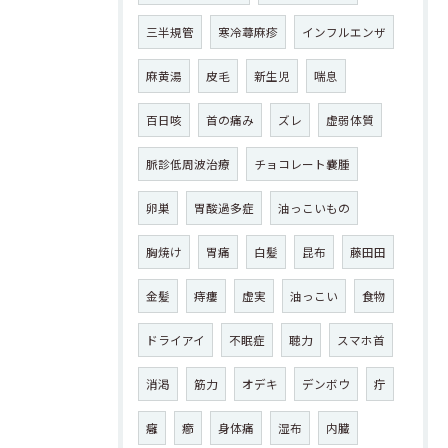
三半規管
寒冷蕁麻疹
インフルエンザ
麻黄湯
皮毛
新生児
喘息
百日咳
首の痛み
ズレ
虚弱体質
脈診低周波治療
チョコレート嚢腫
卵巣
胃酸過多症
油っこいもの
胸焼け
胃痛
白髪
昆布
藤田田
金髪
痔瘻
虚実
油っこい
食物
ドライアイ
不眠症
聴力
スマホ首
消渇
筋力
オデキ
デンボウ
疔
癰
癤
身体痛
湿布
内臓