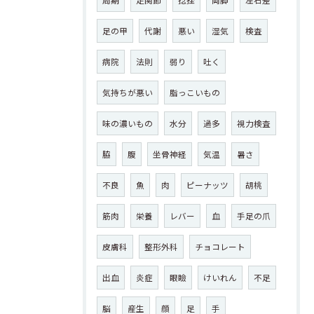
周期
足関節
捻挫
両脚
左右差
足の甲
代謝
悪い
湿気
検査
病院
法則
弱り
吐く
気持ちが悪い
脂っこいもの
味の濃いもの
水分
過多
視力検査
脇
腹
坐骨神経
気温
暑さ
不良
魚
肉
ピーナッツ
胡桃
筋肉
栄養
レバー
血
手足の爪
皮膚科
整形外科
チョコレート
出血
炎症
眼瞼
けいれん
不足
脳
産生
顔
足
手