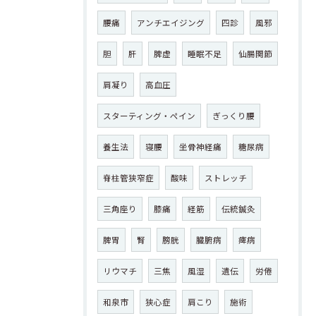
腰痛
アンチエイジング
四診
風邪
胆
肝
脾虚
睡眠不足
仙腸関節
肩凝り
高血圧
スターティング・ペイン
ぎっくり腰
養生法
寝腰
坐骨神経痛
糖尿病
脊柱管狭窄症
酸味
ストレッチ
三角座り
膝痛
経筋
伝統鍼灸
脾胃
腎
膀胱
臓腑病
痺病
リウマチ
三焦
風湿
遺伝
労倦
和泉市
狭心症
肩こり
施術