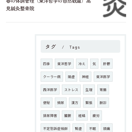
春の体調管理（東洋哲学の自然観篇）高
見鍼灸整骨院
タグ
Tags
四季
東洋哲学
冷え
気
肝鬱
クーラー病
陽虚
神経
東洋医学
西洋医学
ストレス
生理
胃腸
便秘
頻尿
漢方
緊張
脈診
排尿障害
臓腑
経絡
疲労
不定愁訴症候群
腎虚
不眠
頭痛