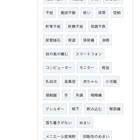
不妊
食欲不振
弱い
体質
受納
肝胃不和
肝脾不和
体調不良
尿管結石
尿道
排尿痛
淋病
目の奥が痛む
スマートフォン
コンピューター
モニター
疳虫
乳幼児
金属音
赤ちゃん
小児鍼
接触鍼
冬
失調
咽喉痛
アレルギー
嚥下
飲み込む
臀部痛
落ち着きがない
めまい
メニエール症候群
回転性のめまい