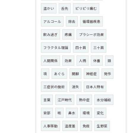
温かい
舌先
ピリピリ痛む
アルコール
除去
循環器疾患
飲み過ぎ
疼痛
プラシーボ効果
フラクタル理論
四十肩
三十肩
人間関係
効果
人柄
休養
頸
項
あぐら
開脚
神経症
発作
三症状の施術
消失
日本人特有
言葉
江戸時代
熱中症
水分補給
背部
咳
鼻水
環境
変化
人事移動
温度差
免疫
生野菜