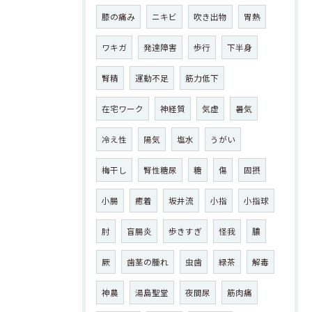
膝の痛み
ニキビ
吹き出物
胃熱
ワキガ
発達障害
歩行
下半身
腎精
運動不足
筋力低下
在宅ワーク
神経質
気虚
暑気
冷え性
陽気
塩水
うがい
梅干し
腎性糖尿
糖
傷
固摂
小腸
癒着
坂井流
小指
小指球
肘
盲腸炎
歩きすぎ
怪我
膿
厥
歯茎の腫れ
虫歯
緑茶
解毒
神農
湯島聖堂
夜間尿
筋肉痛