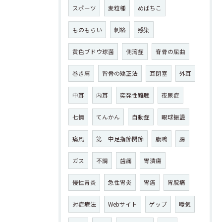
スポーツ
麦粒種
めばちこ
ものもらい
刺絡
感染
黄色ブドウ球菌
側湾症
脊骨の屈曲
巻き肩
背骨の矯正法
耳閉塞
外耳
中耳
内耳
突発性難聴
夜尿症
七情
てんかん
自動症
眼球振盪
痛風
第一中足指節関節
腹鳴
腸
ガス
不調
歯痛
胃潰瘍
慢性胃炎
急性胃炎
胃癌
胃脘痛
対症療法
Webサイト
ゲップ
噯気