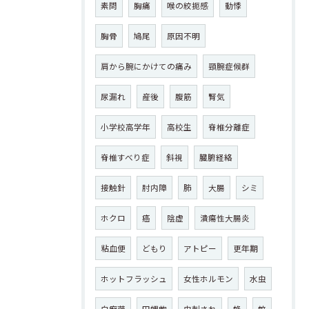
素問
胸痛
喉の絞扼感
動悸
胸骨
鳩尾
原因不明
肩から腕にかけての痛み
頸腕症候群
尿漏れ
産後
腹筋
腎気
小学校高学年
高校生
脊椎分離症
脊椎すべり症
斜視
臓腑経絡
接触針
肘内障
肺
大腸
シミ
ホクロ
癌
陰虚
潰瘍性大腸炎
粘血便
どもり
アトピー
更年期
ホットフラッシュ
女性ホルモン
水虫