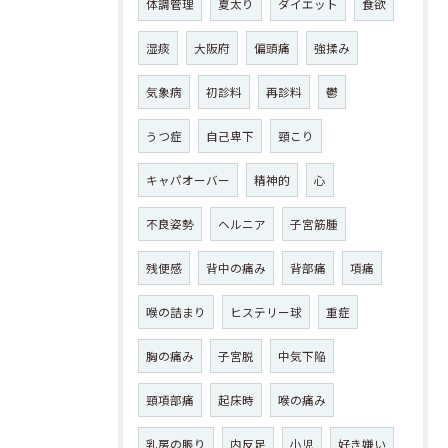
体調管理
夏太り
ダイエット
食欲
湿痰
大阪府
偏頭痛
強揉み
気象病
初診料
再診料
鬱
うつ症
自己卑下
頸こり
キャパオーバー
精神的
心
不良姿勢
ヘルニア
子宮筋腫
残便感
背中の痛み
背部痛
項痛
喉の詰まり
ヒステリー球
重症
胸の痛み
子宮脱
中気下陥
頸項部痛
起床時
喉の痛み
乳房の脹り
内反足
小児
好き嫌い