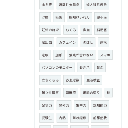
冷え症
過敏性大腸炎
婦人科系疾患
浮腫
妊娠
眼瞼けいれん
寝不足
妊婦の施術
むくみ
鼻血
脳梗塞
脳出血
カフェイン
のぼせ
遠視
老眼
加齢
焦点が合わない
スマホ
パソコンのモニター
巻き爪
貧血
立ちくらみ
赤血球数
血液検査
起立性障害
蕁麻疹
胃腸の弱り
桃
記憶力
思考力
集中力
認知能力
受験生
内熱
帯状疱疹
前駆症状