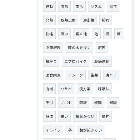
運動
関節
生活
リズム
習慣
発熱
取類比象
遊走性
腫れ
性格
薄い
埋立地
池
沼
堀
中間報告
膝の水を抜く
原因
横座り
エアロバイク
腹筋運動
医食同源
ニンニク
生姜
唐辛子
山椒
ワサビ
漢方薬
呼吸法
子供
ノボセ
臨床
経験
知識
身体
重い
根気がない
精神
イライラ
夢
朝が起きくい