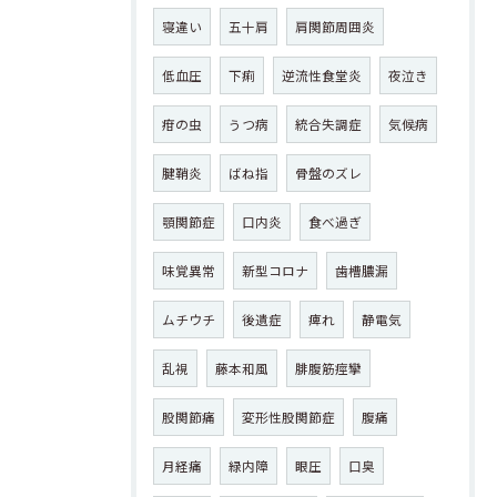
寝違い
五十肩
肩関節周囲炎
低血圧
下痢
逆流性食堂炎
夜泣き
疳の虫
うつ病
統合失調症
気候病
腱鞘炎
ばね指
骨盤のズレ
顎関節症
口内炎
食べ過ぎ
味覚異常
新型コロナ
歯槽膿漏
ムチウチ
後遺症
痺れ
静電気
乱視
藤本和風
腓腹筋痙攣
股関節痛
変形性股関節症
腹痛
月経痛
緑内障
眼圧
口臭