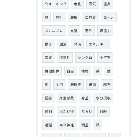
ウォーキング
老化
寒気
温灸
熱
骨折
腫脹
自然界
気一元
メカニズム
亢進
怒り
保温力
働き
血液
体液
エネルギー
寒波
恒常性
シンクロ
小宇宙
労働条件
自由
植物
芽
茎
葉
土用
膀胱炎
細菌
結石
腫瘍
尿意頻数
身重
水分摂取
過剰
冷たい物
だるい
月経
遅延
自立神経
頭重
秋