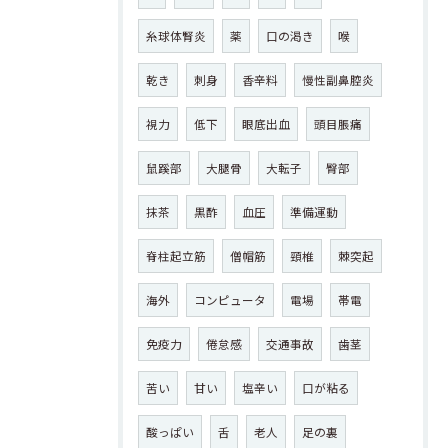
糸球体腎炎
薬
口の渇き
喉
乾き
刺身
香辛料
慢性副鼻腔炎
視力
低下
眼底出血
頭目脹痛
鼠蹊部
大腿骨
大転子
臀部
抹茶
黒酢
血圧
準備運動
脊柱起立筋
僧帽筋
頸椎
棘突起
海外
コンピュータ
電場
帯電
免疫力
倦怠感
交通事故
歯茎
苦い
甘い
塩辛い
口が粘る
酸っぱい
舌
老人
足の裏