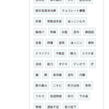
脈診低周波治療
チョコレート嚢腫
卵巣
胃酸過多症
油っこいもの
胸焼け
胃痛
白髪
昆布
藤田田
金髪
痔瘻
虚実
油っこい
食物
ドライアイ
不眠症
聴力
スマホ首
消渇
筋力
オデキ
デンボウ
疔
癰
癤
身体痛
湿布
内臓
膝の痛み
ニキビ
吹き出物
胃熱
ワキガ
発達障害
歩行
下半身
腎精
運動不足
筋力低下