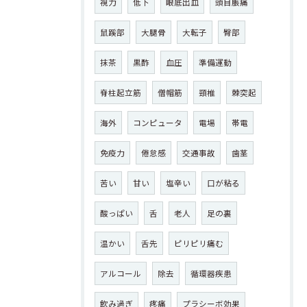
視力
低下
眼底出血
頭目脹痛
鼠蹊部
大腿骨
大転子
臀部
抹茶
黒酢
血圧
準備運動
脊柱起立筋
僧帽筋
頸椎
棘突起
海外
コンピュータ
電場
帯電
免疫力
倦怠感
交通事故
歯茎
苦い
甘い
塩辛い
口が粘る
酸っぱい
舌
老人
足の裏
温かい
舌先
ピリピリ痛む
アルコール
除去
循環器疾患
飲み過ぎ
疼痛
プラシーボ効果