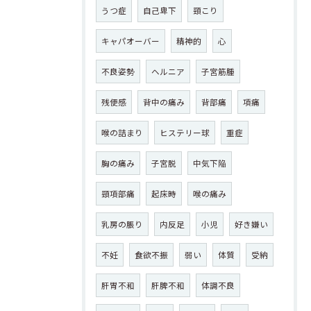
うつ症
自己卑下
頸こり
キャパオーバー
精神的
心
不良姿勢
ヘルニア
子宮筋腫
残便感
背中の痛み
背部痛
項痛
喉の詰まり
ヒステリー球
重症
胸の痛み
子宮脱
中気下陥
頸項部痛
起床時
喉の痛み
乳房の脹り
内反足
小児
好き嫌い
不妊
食欲不振
弱い
体質
受納
肝胃不和
肝脾不和
体調不良