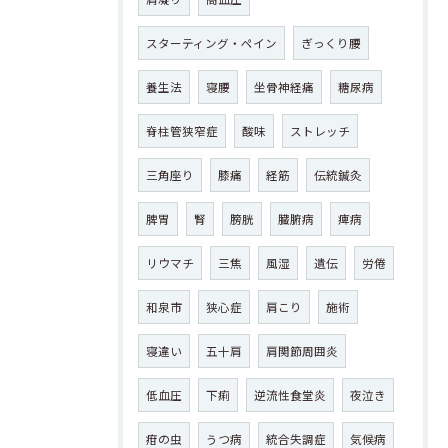
スターティング・ペイン
ぎっくり腰
養生法
寝腰
坐骨神経痛
糖尿病
脊柱管狭窄症
酸味
ストレッチ
三角座り
膝痛
経筋
伝統鍼灸
脾胃
腎
膀胱
臓腑病
痺病
リウマチ
三焦
風湿
遺伝
労倦
和泉市
狭心症
肩こり
施術
寝違い
五十肩
肩関節周囲炎
低血圧
下痢
逆流性食堂炎
夜泣き
疳の虫
うつ病
統合失調症
気候病