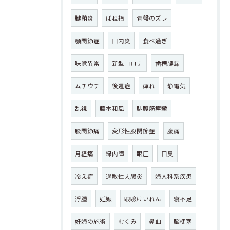
腱鞘炎
ばね指
骨盤のズレ
顎関節症
口内炎
食べ過ぎ
味覚異常
新型コロナ
歯槽膿漏
ムチウチ
後遺症
痺れ
静電気
乱視
藤本和風
腓腹筋痙攣
股関節痛
変形性股関節症
腹痛
月経痛
緑内障
眼圧
口臭
冷え症
過敏性大腸炎
婦人科系疾患
浮腫
妊娠
眼瞼けいれん
寝不足
妊婦の施術
むくみ
鼻血
脳梗塞