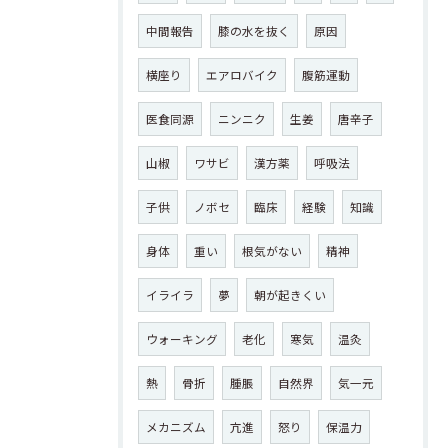
中間報告
膝の水を抜く
原因
横座り
エアロバイク
腹筋運動
医食同源
ニンニク
生姜
唐辛子
山椒
ワサビ
漢方薬
呼吸法
子供
ノボセ
臨床
経験
知識
身体
重い
根気がない
精神
イライラ
夢
朝が起きくい
ウォーキング
老化
寒気
温灸
熱
骨折
腫脹
自然界
気一元
メカニズム
亢進
怒り
保温力