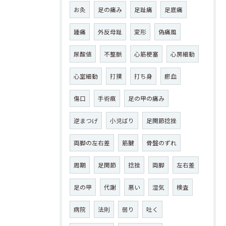
お灸
足の痛み
足趾痛
足底痛
踵痛
外反母趾
変形
偽痛風
尿酸値
不整脈
心筋梗塞
心房細動
心室細動
打撲
打ち身
瘀血
傷口
手術痕
足の甲の痛み
逆まつげ
小児ばり
足関節捻挫
両脚の左右差
筋腱
骨盤のずれ
周期
足関節
捻挫
両脚
左右差
足の甲
代謝
悪い
湿気
検査
病院
法則
弱り
吐く