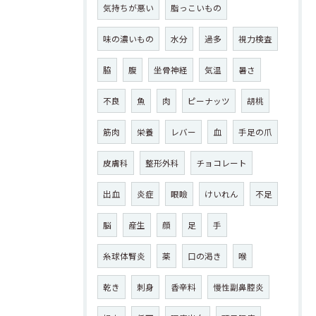
気持ちが悪い
脂っこいもの
味の濃いもの
水分
過多
視力検査
脇
腹
坐骨神経
気温
暑さ
不良
魚
肉
ピーナッツ
胡桃
筋肉
栄養
レバー
血
手足の爪
皮膚科
整形外科
チョコレート
出血
炎症
眼瞼
けいれん
不足
脳
産生
顔
足
手
糸球体腎炎
薬
口の渇き
喉
乾き
刺身
香辛料
慢性副鼻腔炎