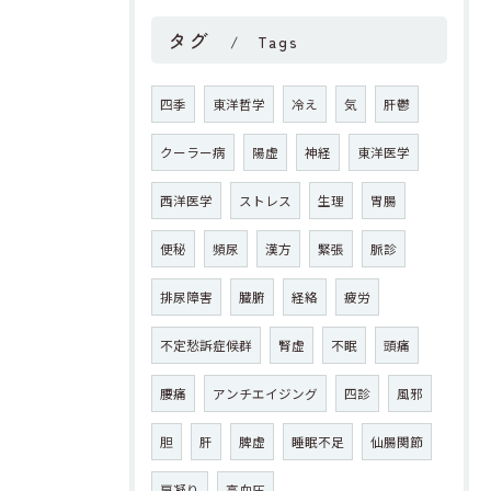
タグ
Tags
四季
東洋哲学
冷え
気
肝鬱
クーラー病
陽虚
神経
東洋医学
西洋医学
ストレス
生理
胃腸
便秘
頻尿
漢方
緊張
脈診
排尿障害
臓腑
経絡
疲労
不定愁訴症候群
腎虚
不眠
頭痛
腰痛
アンチエイジング
四診
風邪
胆
肝
脾虚
睡眠不足
仙腸関節
肩凝り
高血圧