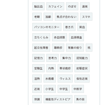
脳出血
カフェイン
のぼせ
遠視
老眼
加齢
焦点が合わない
スマホ
パソコンのモニター
巻き爪
貧血
立ちくらみ
赤血球数
血液検査
起立性障害
蕁麻疹
胃腸の弱り
桃
記憶力
思考力
集中力
認知能力
受験生
内熱
帯状疱疹
前駆症状
湿熱
水疱瘡
ウィルス
仮性近視
近視
小学生
中学生
中医学
体調
機能性ディストピア
魚の目