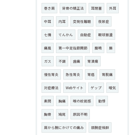
巻き肩
背骨の矯正法
耳閉塞
外耳
中耳
内耳
突発性難聴
夜尿症
七情
てんかん
自動症
眼球振盪
痛風
第一中足指節関節
腹鳴
腸
ガス
不調
歯痛
胃潰瘍
慢性胃炎
急性胃炎
胃癌
胃脘痛
対症療法
Webサイト
ゲップ
噯気
素問
胸痛
喉の絞扼感
動悸
胸骨
鳩尾
原因不明
肩から腕にかけての痛み
頸腕症候群