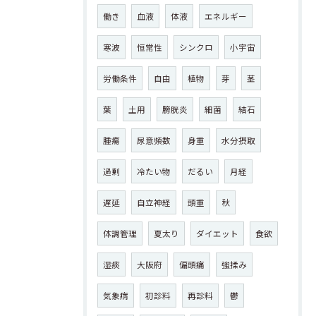
働き
血液
体液
エネルギー
寒波
恒常性
シンクロ
小宇宙
労働条件
自由
植物
芽
茎
葉
土用
膀胱炎
細菌
結石
腫瘍
尿意頻数
身重
水分摂取
過剰
冷たい物
だるい
月経
遅延
自立神経
頭重
秋
体調管理
夏太り
ダイエット
食欲
湿痰
大阪府
偏頭痛
強揉み
気象病
初診料
再診料
鬱