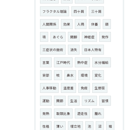
フラクタル理論
四十肩
三十肩
人間関係
効果
人柄
休養
頸
項
あぐら
開脚
神経症
発作
三症状の施術
消失
日本人特有
言葉
江戸時代
熱中症
水分補給
背部
咳
鼻水
環境
変化
人事移動
温度差
免疫
生野菜
運動
関節
生活
リズム
習慣
発熱
取類比象
遊走性
腫れ
性格
薄い
埋立地
池
沼
堀