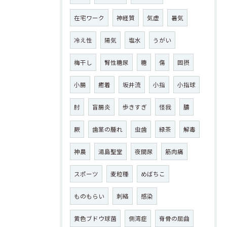
在宅ワーク
神経質
気虚
暑気
冷え性
陽気
塩水
うがい
梅干し
腎性糖尿
糖
傷
固摂
小腸
癒着
坂井流
小指
小指球
肘
盲腸炎
歩きすぎ
怪我
膿
厥
歯茎の腫れ
虫歯
緑茶
解毒
神農
湯島聖堂
夜間尿
筋肉痛
スポーツ
麦粒種
めばちこ
ものもらい
刺絡
感染
黄色ブドウ球菌
側湾症
脊骨の屈曲