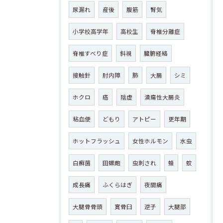
尿漏れ
産後
腹筋
腎気
小学校高学年
高校生
脊椎分離症
脊椎すべり症
斜視
臓腑経絡
接触針
肘内障
肺
大腸
シミ
ホクロ
癌
陰虚
潰瘍性大腸炎
粘血便
どもり
アトピー
更年期
ホットフラッシュ
女性ホルモン
水虫
白癬菌
田螺皰
虫刺され
蜂
蚊
成長痛
ふくらはぎ
夜間痛
大腿骨骨頭
寛骨臼
逆子
大腿部