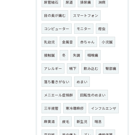
尿管結石
尿道
排尿痛
淋病
目の奥が痛む
スマートフォン
コンピューター
モニター
疳虫
乳幼児
金属音
赤ちゃん
小児鍼
接触鍼
冬
失調
咽喉痛
アレルギー
嚥下
飲み込む
臀部痛
落ち着きがない
めまい
メニエール症候群
回転性のめまい
三半規管
寒冷蕁麻疹
インフルエンザ
麻黄湯
皮毛
新生児
喘息
百日咳
首の痛み
ズレ
虚弱体質