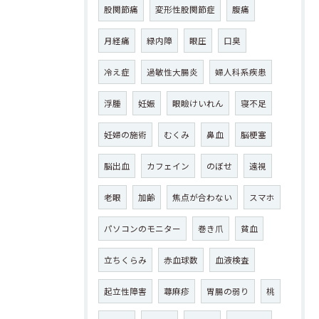
股関節痛
変形性股関節症
腹痛
月経痛
緑内障
眼圧
口臭
冷え症
過敏性大腸炎
婦人科系疾患
浮腫
妊娠
眼瞼けいれん
寝不足
妊婦の施術
むくみ
鼻血
脳梗塞
脳出血
カフェイン
のぼせ
遠視
老眼
加齢
焦点が合わない
スマホ
パソコンのモニター
巻き爪
貧血
立ちくらみ
赤血球数
血液検査
起立性障害
蕁麻疹
胃腸の弱り
桃