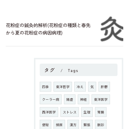
花粉症の鍼灸的解析(花粉症の種類と春先
から夏の花粉症の病因病理)
タグ
Tags
四季
東洋哲学
冷え
気
肝鬱
クーラー病
陽虚
神経
東洋医学
西洋医学
ストレス
生理
胃腸
便秘
頻尿
漢方
緊張
脈診