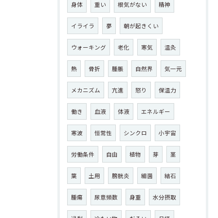
身体
重い
根気がない
精神
イライラ
夢
朝が起きくい
ウォーキング
老化
寒気
温灸
熱
骨折
腫脹
自然界
気一元
メカニズム
亢進
怒り
保温力
働き
血液
体液
エネルギー
寒波
恒常性
シンクロ
小宇宙
労働条件
自由
植物
芽
茎
葉
土用
膀胱炎
細菌
結石
腫瘍
尿意頻数
身重
水分摂取