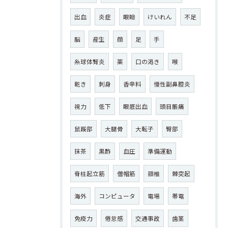
出血
炎症
眼瞼
けいれん
不足
脳
産生
顔
足
手
糸球体腎炎
薬
口の渇き
喉
乾き
刺身
香辛料
慢性副鼻腔炎
視力
低下
眼底出血
頭目脹痛
鼠蹊部
大腿骨
大転子
臀部
抹茶
黒酢
血圧
準備運動
脊柱起立筋
僧帽筋
頸椎
棘突起
海外
コンピュータ
電場
帯電
免疫力
倦怠感
交通事故
歯茎