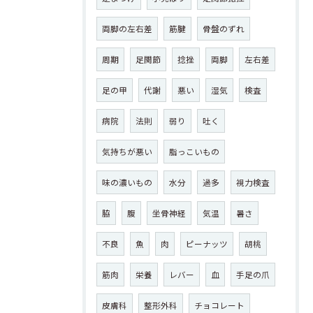
両脚の左右差
筋腱
骨盤のずれ
周期
足関節
捻挫
両脚
左右差
足の甲
代謝
悪い
湿気
検査
病院
法則
弱り
吐く
気持ちが悪い
脂っこいもの
味の濃いもの
水分
過多
視力検査
脇
腹
坐骨神経
気温
暑さ
不良
魚
肉
ピーナッツ
胡桃
筋肉
栄養
レバー
血
手足の爪
皮膚科
整形外科
チョコレート