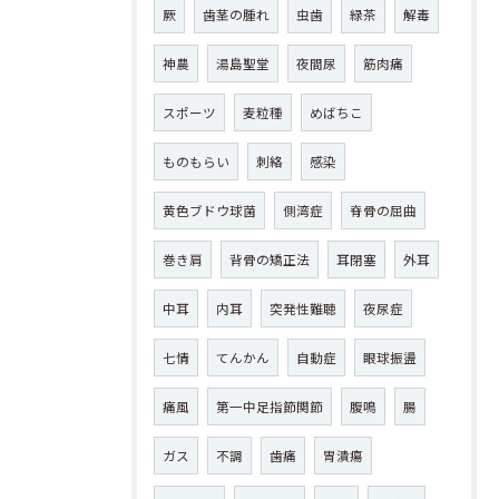
厥
歯茎の腫れ
虫歯
緑茶
解毒
神農
湯島聖堂
夜間尿
筋肉痛
スポーツ
麦粒種
めばちこ
ものもらい
刺絡
感染
黄色ブドウ球菌
側湾症
脊骨の屈曲
巻き肩
背骨の矯正法
耳閉塞
外耳
中耳
内耳
突発性難聴
夜尿症
七情
てんかん
自動症
眼球振盪
痛風
第一中足指節関節
腹鳴
腸
ガス
不調
歯痛
胃潰瘍