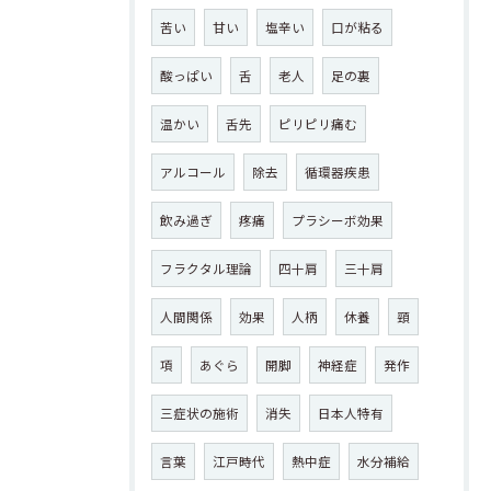
苦い
甘い
塩辛い
口が粘る
酸っぱい
舌
老人
足の裏
温かい
舌先
ピリピリ痛む
アルコール
除去
循環器疾患
飲み過ぎ
疼痛
プラシーボ効果
フラクタル理論
四十肩
三十肩
人間関係
効果
人柄
休養
頸
項
あぐら
開脚
神経症
発作
三症状の施術
消失
日本人特有
言葉
江戸時代
熱中症
水分補給