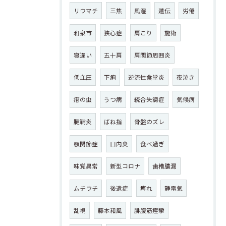
リウマチ
三焦
風湿
遺伝
労倦
和泉市
狭心症
肩こり
施術
寝違い
五十肩
肩関節周囲炎
低血圧
下痢
逆流性食堂炎
夜泣き
疳の虫
うつ病
統合失調症
気候病
腱鞘炎
ばね指
骨盤のズレ
顎関節症
口内炎
食べ過ぎ
味覚異常
新型コロナ
歯槽膿漏
ムチウチ
後遺症
痺れ
静電気
乱視
藤本和風
腓腹筋痙攣