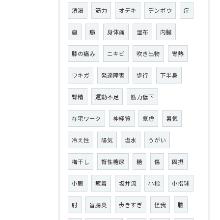
消渇
筋力
オデキ
デンボウ
疔
癰
癤
身体痛
湿布
内臓
膝の痛み
ニキビ
吹き出物
胃熱
ワキガ
発達障害
歩行
下半身
腎精
運動不足
筋力低下
在宅ワーク
神経質
気虚
暑気
冷え性
陽気
塩水
うがい
梅干し
腎性糖尿
糖
傷
固摂
小腸
癒着
坂井流
小指
小指球
肘
盲腸炎
歩きすぎ
怪我
膿