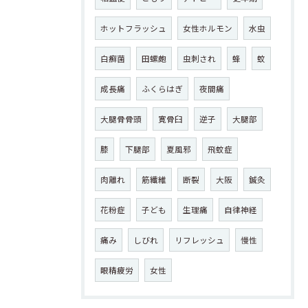
ホットフラッシュ
女性ホルモン
水虫
白癬菌
田螺皰
虫刺され
蜂
蚊
成長痛
ふくらはぎ
夜間痛
大腿骨骨頭
寛骨臼
逆子
大腿部
膝
下腿部
夏風邪
飛蚊症
肉離れ
筋繊維
断裂
大阪
鍼灸
花粉症
子ども
生理痛
自律神経
痛み
しびれ
リフレッシュ
慢性
眼精疲労
女性