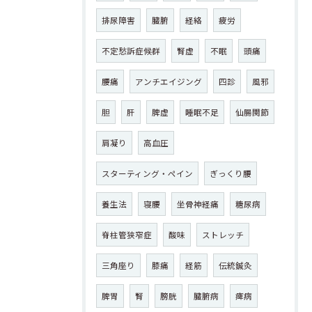
排尿障害
臓腑
経絡
疲労
不定愁訴症候群
腎虚
不眠
頭痛
腰痛
アンチエイジング
四診
風邪
胆
肝
脾虚
睡眠不足
仙腸関節
肩凝り
高血圧
スターティング・ペイン
ぎっくり腰
養生法
寝腰
坐骨神経痛
糖尿病
脊柱管狭窄症
酸味
ストレッチ
三角座り
膝痛
経筋
伝統鍼灸
脾胃
腎
膀胱
臓腑病
痺病