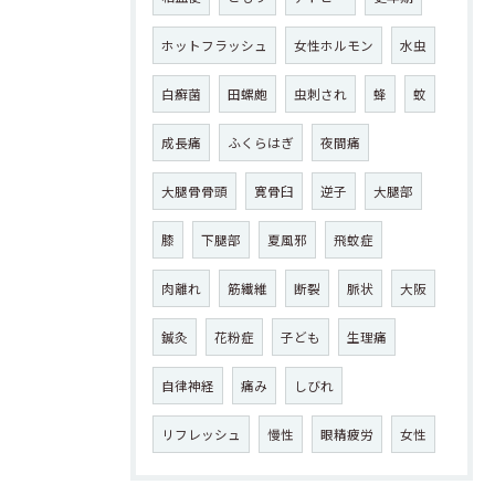
ホットフラッシュ
女性ホルモン
水虫
白癬菌
田螺皰
虫刺され
蜂
蚊
成長痛
ふくらはぎ
夜間痛
大腿骨骨頭
寛骨臼
逆子
大腿部
膝
下腿部
夏風邪
飛蚊症
肉離れ
筋繊維
断裂
脈状
大阪
鍼灸
花粉症
子ども
生理痛
自律神経
痛み
しびれ
リフレッシュ
慢性
眼精疲労
女性