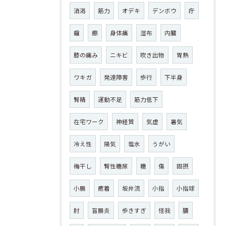
消渇
筋力
オデキ
デンボウ
疔
癰
癤
身体痛
湿布
内臓
膝の痛み
ニキビ
吹き出物
胃熱
ワキガ
発達障害
歩行
下半身
腎精
運動不足
筋力低下
在宅ワーク
神経質
気虚
暑気
冷え性
陽気
塩水
うがい
梅干し
腎性糖尿
糖
傷
固摂
小腸
癒着
坂井流
小指
小指球
肘
盲腸炎
歩きすぎ
怪我
膿