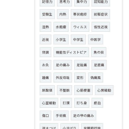
記憶力
思考力
集中力
認知能力
受験生
内熱
帯状疱疹
前駆症状
湿熱
水疱瘡
ウィルス
仮性近視
近視
小学生
中学生
中医学
体調
機能性ディストピア
魚の目
お灸
足の痛み
足趾痛
足底痛
踵痛
外反母趾
変形
偽痛風
尿酸値
不整脈
心筋梗塞
心房細動
心室細動
打撲
打ち身
瘀血
傷口
手術痕
足の甲の痛み
逆まつげ
小児ばり
足関節捻挫