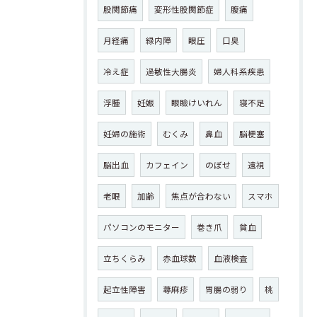
股関節痛
変形性股関節症
腹痛
月経痛
緑内障
眼圧
口臭
冷え症
過敏性大腸炎
婦人科系疾患
浮腫
妊娠
眼瞼けいれん
寝不足
妊婦の施術
むくみ
鼻血
脳梗塞
脳出血
カフェイン
のぼせ
遠視
老眼
加齢
焦点が合わない
スマホ
パソコンのモニター
巻き爪
貧血
立ちくらみ
赤血球数
血液検査
起立性障害
蕁麻疹
胃腸の弱り
桃