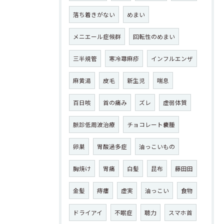
落ち着きがない
めまい
メニエール症候群
回転性のめまい
三半規管
寒冷蕁麻疹
インフルエンザ
麻黄湯
皮毛
新生児
喘息
百日咳
首の痛み
ズレ
虚弱体質
脈診低周波治療
チョコレート嚢腫
卵巣
胃酸過多症
油っこいもの
胸焼け
胃痛
白髪
昆布
藤田田
金髪
痔瘻
虚実
油っこい
食物
ドライアイ
不眠症
聴力
スマホ首