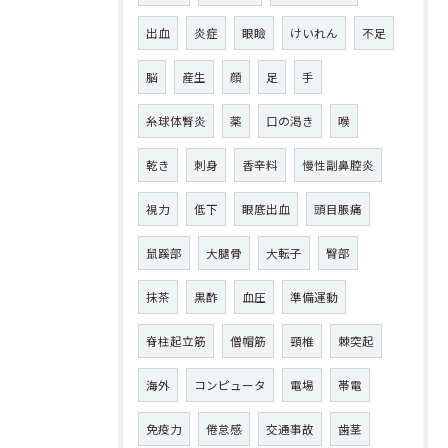
出血
炎症
眼瞼
けいれん
不足
脳
産生
顔
足
手
糸球体腎炎
薬
口の渇き
喉
乾き
刺身
香辛料
慢性副鼻腔炎
視力
低下
眼底出血
頭目脹痛
鼠蹊部
大腿骨
大転子
臀部
抹茶
黒酢
血圧
準備運動
脊柱起立筋
僧帽筋
頸椎
棘突起
海外
コンピュータ
電場
帯電
免疫力
倦怠感
交通事故
歯茎