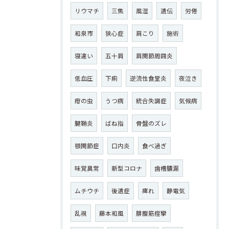
リウマチ
三焦
風湿
遺伝
労倦
和泉市
狭心症
肩こり
施術
寝違い
五十肩
肩関節周囲炎
低血圧
下痢
逆流性食堂炎
夜泣き
疳の虫
うつ病
統合失調症
気候病
腱鞘炎
ばね指
骨盤のズレ
顎関節症
口内炎
食べ過ぎ
味覚異常
新型コロナ
歯槽膿漏
ムチウチ
後遺症
痺れ
静電気
乱視
藤本和風
腓腹筋痙攣