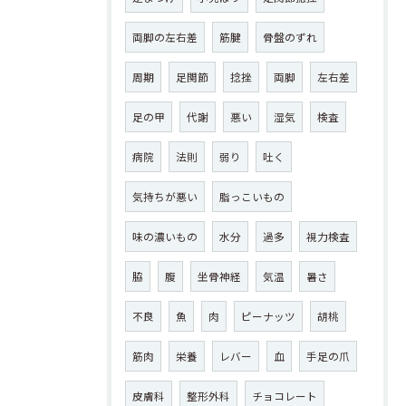
両脚の左右差
筋腱
骨盤のずれ
周期
足関節
捻挫
両脚
左右差
足の甲
代謝
悪い
湿気
検査
病院
法則
弱り
吐く
気持ちが悪い
脂っこいもの
味の濃いもの
水分
過多
視力検査
脇
腹
坐骨神経
気温
暑さ
不良
魚
肉
ピーナッツ
胡桃
筋肉
栄養
レバー
血
手足の爪
皮膚科
整形外科
チョコレート