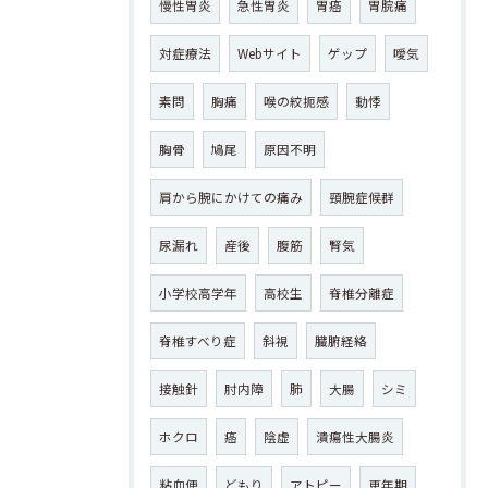
慢性胃炎
急性胃炎
胃癌
胃脘痛
対症療法
Webサイト
ゲップ
噯気
素問
胸痛
喉の絞扼感
動悸
胸骨
鳩尾
原因不明
肩から腕にかけての痛み
頸腕症候群
尿漏れ
産後
腹筋
腎気
小学校高学年
高校生
脊椎分離症
脊椎すべり症
斜視
臓腑経絡
接触針
肘内障
肺
大腸
シミ
ホクロ
癌
陰虚
潰瘍性大腸炎
粘血便
どもり
アトピー
更年期