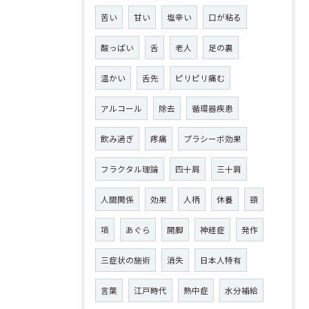
苦い
甘い
塩辛い
口が粘る
酸っぱい
舌
老人
足の裏
温かい
舌先
ピリピリ痛む
アルコール
除去
循環器疾患
飲み過ぎ
疼痛
プラシーボ効果
フラクタル理論
四十肩
三十肩
人間関係
効果
人柄
休養
頸
項
あぐら
開脚
神経症
発作
三症状の施術
消失
日本人特有
言葉
江戸時代
熱中症
水分補給