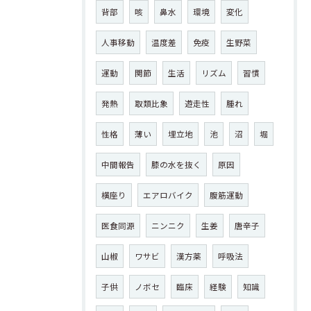
背部
咳
鼻水
環境
変化
人事移動
温度差
免疫
生野菜
運動
関節
生活
リズム
習慣
発熱
取類比象
遊走性
腫れ
性格
薄い
埋立地
池
沼
堀
中間報告
膝の水を抜く
原因
横座り
エアロバイク
腹筋運動
医食同源
ニンニク
生姜
唐辛子
山椒
ワサビ
漢方薬
呼吸法
子供
ノボセ
臨床
経験
知識