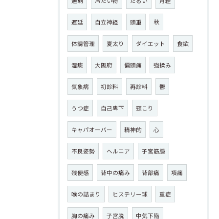
過剰
冷たい物
だるい
月経
遅延
自立神経
頭重
秋
体調管理
夏太り
ダイエット
食欲
湿痰
大阪府
偏頭痛
強揉み
気象病
初診料
再診料
鬱
うつ症
自己卑下
頸こり
キャパオーバー
精神的
心
不良姿勢
ヘルニア
子宮筋腫
残便感
背中の痛み
背部痛
項痛
喉の詰まり
ヒステリー球
重症
胸の痛み
子宮脱
中気下陥