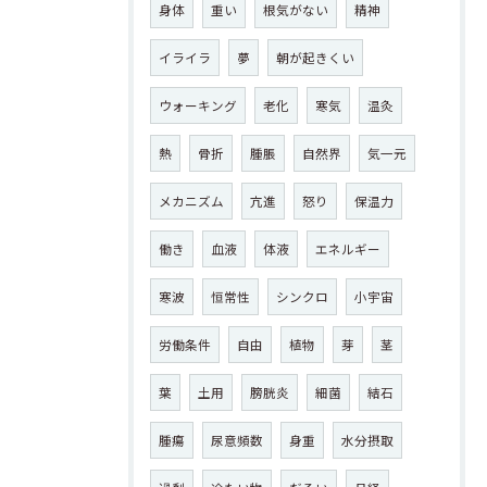
身体
重い
根気がない
精神
イライラ
夢
朝が起きくい
ウォーキング
老化
寒気
温灸
熱
骨折
腫脹
自然界
気一元
メカニズム
亢進
怒り
保温力
働き
血液
体液
エネルギー
寒波
恒常性
シンクロ
小宇宙
労働条件
自由
植物
芽
茎
葉
土用
膀胱炎
細菌
結石
腫瘍
尿意頻数
身重
水分摂取