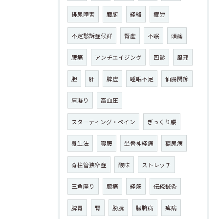
排尿障害
臓腑
経絡
疲労
不定愁訴症候群
腎虚
不眠
頭痛
腰痛
アンチエイジング
四診
風邪
胆
肝
脾虚
睡眠不足
仙腸関節
肩凝り
高血圧
スターティング・ペイン
ぎっくり腰
養生法
寝腰
坐骨神経痛
糖尿病
脊柱管狭窄症
酸味
ストレッチ
三角座り
膝痛
経筋
伝統鍼灸
脾胃
腎
膀胱
臓腑病
痺病