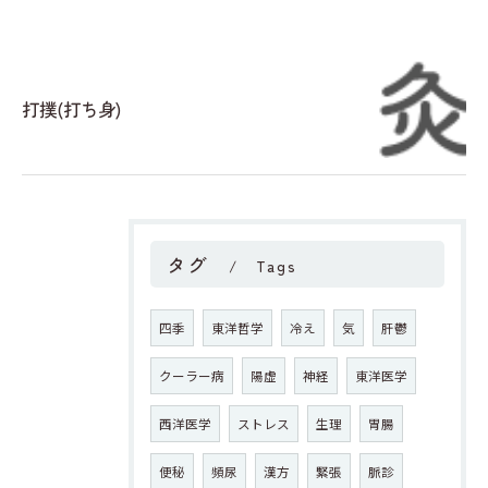
打撲(打ち身)
タグ
Tags
四季
東洋哲学
冷え
気
肝鬱
クーラー病
陽虚
神経
東洋医学
西洋医学
ストレス
生理
胃腸
便秘
頻尿
漢方
緊張
脈診