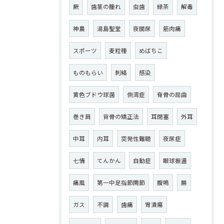
厥
歯茎の腫れ
虫歯
緑茶
解毒
神農
湯島聖堂
夜間尿
筋肉痛
スポーツ
麦粒種
めばちこ
ものもらい
刺絡
感染
黄色ブドウ球菌
側湾症
脊骨の屈曲
巻き肩
背骨の矯正法
耳閉塞
外耳
中耳
内耳
突発性難聴
夜尿症
七情
てんかん
自動症
眼球振盪
痛風
第一中足指節関節
腹鳴
腸
ガス
不調
歯痛
胃潰瘍