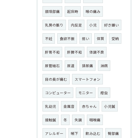
頸項部痛
起床時
喉の痛み
乳房の脹り
内反足
小児
好き嫌い
不妊
食欲不振
弱い
体質
受納
肝胃不和
肝脾不和
体調不良
尿管結石
尿道
排尿痛
淋病
目の奥が痛む
スマートフォン
コンピューター
モニター
疳虫
乳幼児
金属音
赤ちゃん
小児鍼
接触鍼
冬
失調
咽喉痛
アレルギー
嚥下
飲み込む
臀部痛