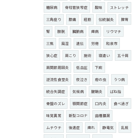
糖尿病
脊柱管狭窄症
酸味
ストレッチ
三角座り
膝痛
経筋
伝統鍼灸
脾胃
腎
膀胱
臓腑病
痺病
リウマチ
三焦
風湿
遺伝
労倦
和泉市
狭心症
肩こり
施術
寝違い
五十肩
肩関節周囲炎
低血圧
下痢
逆流性食堂炎
夜泣き
疳の虫
うつ病
統合失調症
気候病
腱鞘炎
ばね指
骨盤のズレ
顎関節症
口内炎
食べ過ぎ
味覚異常
新型コロナ
歯槽膿漏
ムチウチ
後遺症
痺れ
静電気
乱視