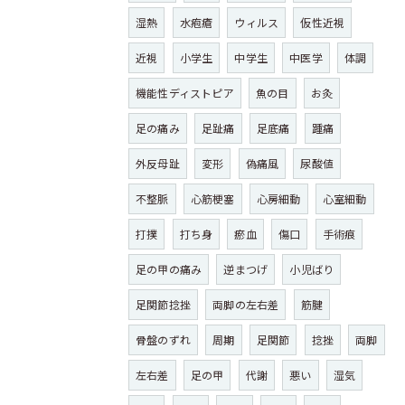
湿熱
水疱瘡
ウィルス
仮性近視
近視
小学生
中学生
中医学
体調
機能性ディストピア
魚の目
お灸
足の痛み
足趾痛
足底痛
踵痛
外反母趾
変形
偽痛風
尿酸値
不整脈
心筋梗塞
心房細動
心室細動
打撲
打ち身
瘀血
傷口
手術痕
足の甲の痛み
逆まつげ
小児ばり
足関節捻挫
両脚の左右差
筋腱
骨盤のずれ
周期
足関節
捻挫
両脚
左右差
足の甲
代謝
悪い
湿気