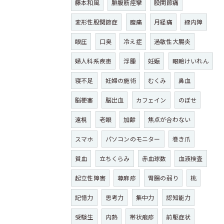
藤本和風
腓腹筋痙攣
股関節痛
変形性股関節症
腹痛
月経痛
緑内障
眼圧
口臭
冷え症
過敏性大腸炎
婦人科系疾患
浮腫
妊娠
眼瞼けいれん
寝不足
妊婦の施術
むくみ
鼻血
脳梗塞
脳出血
カフェイン
のぼせ
遠視
老眼
加齢
焦点が合わない
スマホ
パソコンのモニター
巻き爪
貧血
立ちくらみ
赤血球数
血液検査
起立性障害
蕁麻疹
胃腸の弱り
桃
記憶力
思考力
集中力
認知能力
受験生
内熱
帯状疱疹
前駆症状