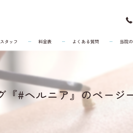
スタッフ
料金表
よくある質問
当院
頭痛
リウマチ
グ『#ヘルニア』のページ
腰痛
膝
健康