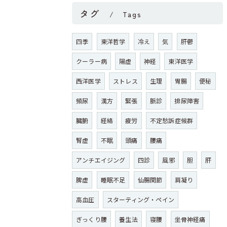
タグ
Tags
四季
東洋哲学
冷え
気
肝鬱
クーラー病
陽虚
神経
東洋医学
西洋医学
ストレス
生理
胃腸
便秘
頻尿
漢方
緊張
脈診
排尿障害
臓腑
経絡
疲労
不定愁訴症候群
腎虚
不眠
頭痛
腰痛
アンチエイジング
四診
風邪
胆
肝
脾虚
睡眠不足
仙腸関節
肩凝り
高血圧
スターティング・ペイン
ぎっくり腰
養生法
寝腰
坐骨神経痛