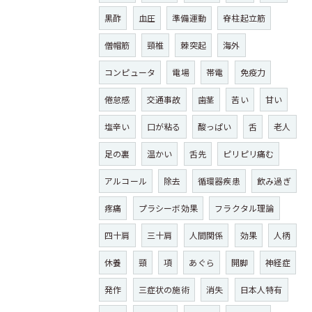
黒酢
血圧
準備運動
脊柱起立筋
僧帽筋
頸椎
棘突起
海外
コンピュータ
電場
帯電
免疫力
倦怠感
交通事故
歯茎
苦い
甘い
塩辛い
口が粘る
酸っぱい
舌
老人
足の裏
温かい
舌先
ピリピリ痛む
アルコール
除去
循環器疾患
飲み過ぎ
疼痛
プラシーボ効果
フラクタル理論
四十肩
三十肩
人間関係
効果
人柄
休養
頸
項
あぐら
開脚
神経症
発作
三症状の施術
消失
日本人特有