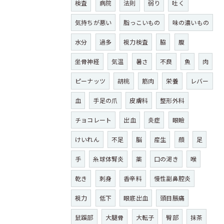
検査
病院
法則
弱り
吐く
気持ちが悪い
脂っこいもの
味の濃いもの
水分
過多
視力検査
脇
腹
坐骨神経
気温
暑さ
不良
魚
肉
ピーナッツ
胡桃
筋肉
栄養
レバー
血
手足の爪
皮膚科
整形外科
チョコレート
出血
炎症
眼瞼
けいれん
不足
脳
産生
顔
足
手
糸球体腎炎
薬
口の渇き
喉
乾き
刺身
香辛料
慢性副鼻腔炎
視力
低下
眼底出血
頭目脹痛
鼠蹊部
大腿骨
大転子
臀部
抹茶