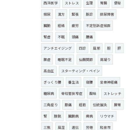
西洋医学
ストレス
生理
胃腸
便秘
頻尿
漢方
緊張
脈診
排尿障害
臓腑
経絡
疲労
不定愁訴症候群
腎虚
不眠
頭痛
腰痛
アンチエイジング
四診
風邪
胆
肝
脾虚
睡眠不足
仙腸関節
肩凝り
高血圧
スターティング・ペイン
ぎっくり腰
養生法
寝腰
坐骨神経痛
糖尿病
脊柱管狭窄症
酸味
ストレッチ
三角座り
膝痛
経筋
伝統鍼灸
脾胃
腎
膀胱
臓腑病
痺病
リウマチ
三焦
風湿
遺伝
労倦
和泉市