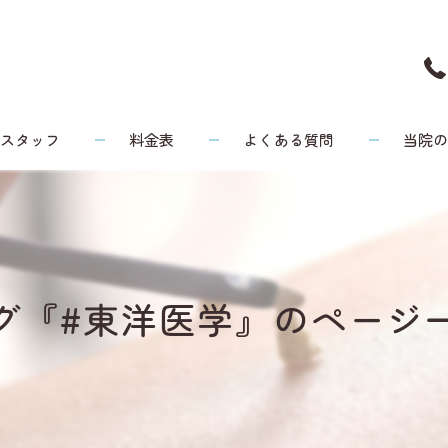
スタッフ
料金表
よくある質問
当院
頭痛
リウマチ
グ『#東洋医学』のページ
腰痛
膝
健康