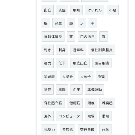
出血
炎症
眼瞼
けいれん
不足
脳
産生
顔
足
手
糸球体腎炎
薬
口の渇き
喉
乾き
刺身
香辛料
慢性副鼻腔炎
視力
低下
眼底出血
頭目脹痛
鼠蹊部
大腿骨
大転子
臀部
抹茶
黒酢
血圧
準備運動
脊柱起立筋
僧帽筋
頸椎
棘突起
海外
コンピュータ
電場
帯電
免疫力
倦怠感
交通事故
歯茎