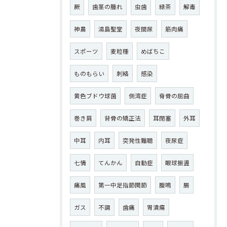
厥
歯茎の腫れ
虫歯
緑茶
解毒
神農
湯島聖堂
夜間尿
筋肉痛
スポーツ
麦粒種
めばちこ
ものもらい
刺絡
感染
黄色ブドウ球菌
側湾症
脊骨の屈曲
巻き肩
背骨の矯正法
耳閉塞
外耳
中耳
内耳
突発性難聴
夜尿症
七情
てんかん
自動症
眼球振盪
痛風
第一中足指節関節
腹鳴
腸
ガス
不調
歯痛
胃潰瘍