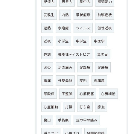
記憶力
思考力
集中力
認知能力
受験生
内熱
帯状疱疹
前駆症状
湿熱
水疱瘡
ウィルス
仮性近視
近視
小学生
中学生
中医学
体調
機能性ディストピア
魚の目
お灸
足の痛み
足趾痛
足底痛
踵痛
外反母趾
変形
偽痛風
尿酸値
不整脈
心筋梗塞
心房細動
心室細動
打撲
打ち身
瘀血
傷口
手術痕
足の甲の痛み
逆まつげ
小児ばり
足関節捻挫