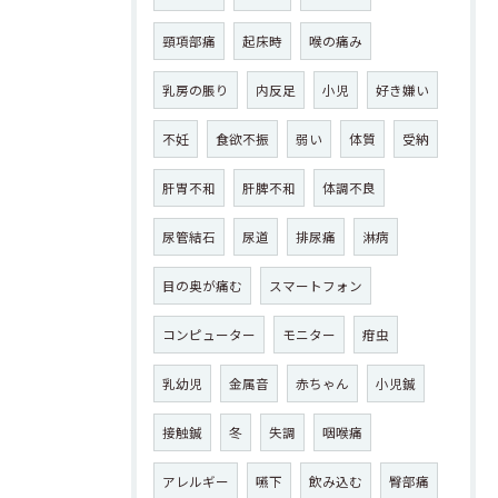
頸項部痛
起床時
喉の痛み
乳房の脹り
内反足
小児
好き嫌い
不妊
食欲不振
弱い
体質
受納
肝胃不和
肝脾不和
体調不良
尿管結石
尿道
排尿痛
淋病
目の奥が痛む
スマートフォン
コンピューター
モニター
疳虫
乳幼児
金属音
赤ちゃん
小児鍼
接触鍼
冬
失調
咽喉痛
アレルギー
嚥下
飲み込む
臀部痛