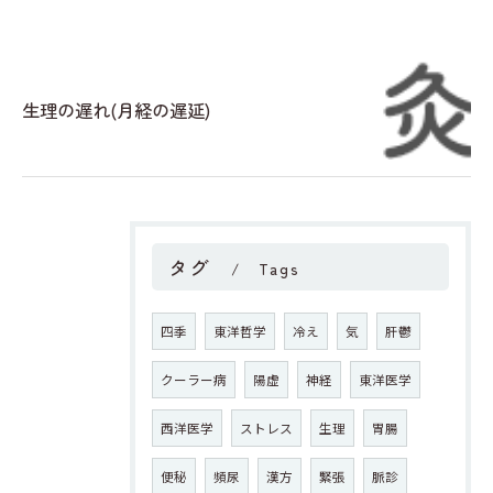
生理の遅れ(月経の遅延)
タグ
Tags
四季
東洋哲学
冷え
気
肝鬱
クーラー病
陽虚
神経
東洋医学
西洋医学
ストレス
生理
胃腸
便秘
頻尿
漢方
緊張
脈診