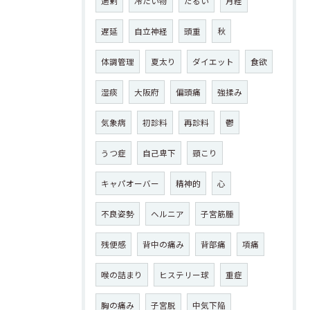
過剰
冷たい物
だるい
月経
遅延
自立神経
頭重
秋
体調管理
夏太り
ダイエット
食欲
湿痰
大阪府
偏頭痛
強揉み
気象病
初診料
再診料
鬱
うつ症
自己卑下
頸こり
キャパオーバー
精神的
心
不良姿勢
ヘルニア
子宮筋腫
残便感
背中の痛み
背部痛
項痛
喉の詰まり
ヒステリー球
重症
胸の痛み
子宮脱
中気下陥