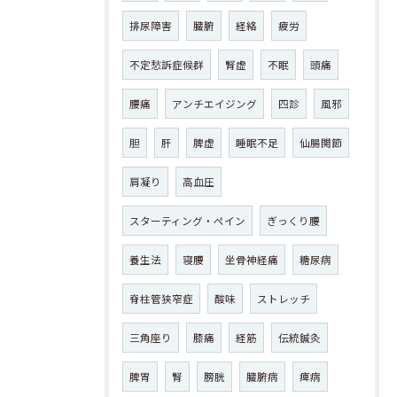
排尿障害
臓腑
経絡
疲労
不定愁訴症候群
腎虚
不眠
頭痛
腰痛
アンチエイジング
四診
風邪
胆
肝
脾虚
睡眠不足
仙腸関節
肩凝り
高血圧
スターティング・ペイン
ぎっくり腰
養生法
寝腰
坐骨神経痛
糖尿病
脊柱管狭窄症
酸味
ストレッチ
三角座り
膝痛
経筋
伝統鍼灸
脾胃
腎
膀胱
臓腑病
痺病