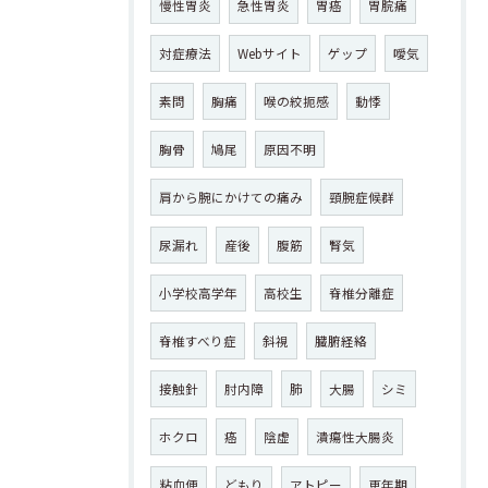
慢性胃炎
急性胃炎
胃癌
胃脘痛
対症療法
Webサイト
ゲップ
噯気
素問
胸痛
喉の絞扼感
動悸
胸骨
鳩尾
原因不明
肩から腕にかけての痛み
頸腕症候群
尿漏れ
産後
腹筋
腎気
小学校高学年
高校生
脊椎分離症
脊椎すべり症
斜視
臓腑経絡
接触針
肘内障
肺
大腸
シミ
ホクロ
癌
陰虚
潰瘍性大腸炎
粘血便
どもり
アトピー
更年期