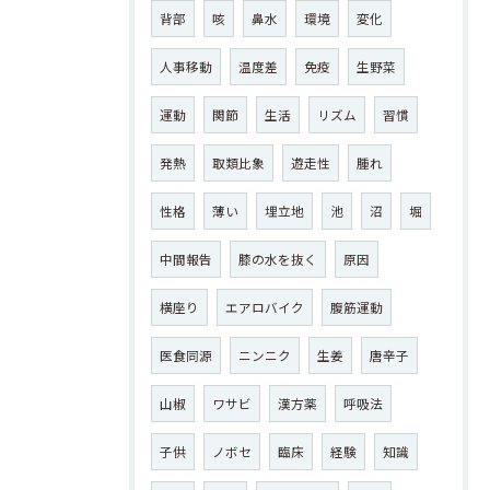
背部
咳
鼻水
環境
変化
人事移動
温度差
免疫
生野菜
運動
関節
生活
リズム
習慣
発熱
取類比象
遊走性
腫れ
性格
薄い
埋立地
池
沼
堀
中間報告
膝の水を抜く
原因
横座り
エアロバイク
腹筋運動
医食同源
ニンニク
生姜
唐辛子
山椒
ワサビ
漢方薬
呼吸法
子供
ノボセ
臨床
経験
知識