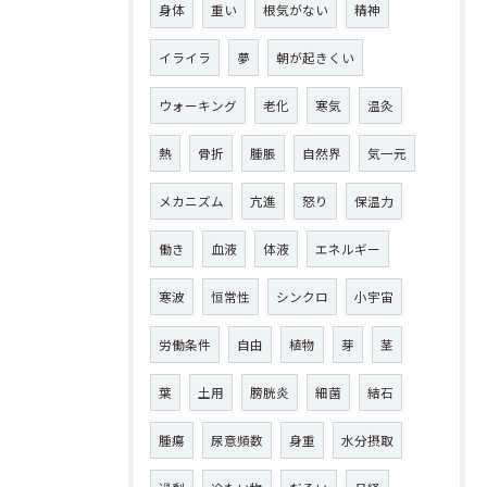
身体
重い
根気がない
精神
イライラ
夢
朝が起きくい
ウォーキング
老化
寒気
温灸
熱
骨折
腫脹
自然界
気一元
メカニズム
亢進
怒り
保温力
働き
血液
体液
エネルギー
寒波
恒常性
シンクロ
小宇宙
労働条件
自由
植物
芽
茎
葉
土用
膀胱炎
細菌
結石
腫瘍
尿意頻数
身重
水分摂取