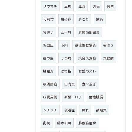
リウマチ
三焦
風湿
遺伝
労倦
和泉市
狭心症
肩こり
施術
寝違い
五十肩
肩関節周囲炎
低血圧
下痢
逆流性食堂炎
夜泣き
疳の虫
うつ病
統合失調症
気候病
腱鞘炎
ばね指
骨盤のズレ
顎関節症
口内炎
食べ過ぎ
味覚異常
新型コロナ
歯槽膿漏
ムチウチ
後遺症
痺れ
静電気
乱視
藤本和風
腓腹筋痙攣