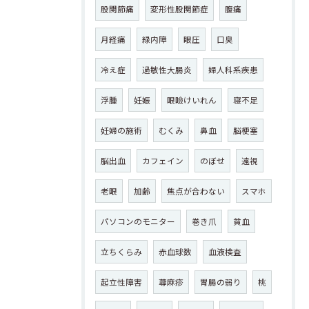
股関節痛
変形性股関節症
腹痛
月経痛
緑内障
眼圧
口臭
冷え症
過敏性大腸炎
婦人科系疾患
浮腫
妊娠
眼瞼けいれん
寝不足
妊婦の施術
むくみ
鼻血
脳梗塞
脳出血
カフェイン
のぼせ
遠視
老眼
加齢
焦点が合わない
スマホ
パソコンのモニター
巻き爪
貧血
立ちくらみ
赤血球数
血液検査
起立性障害
蕁麻疹
胃腸の弱り
桃