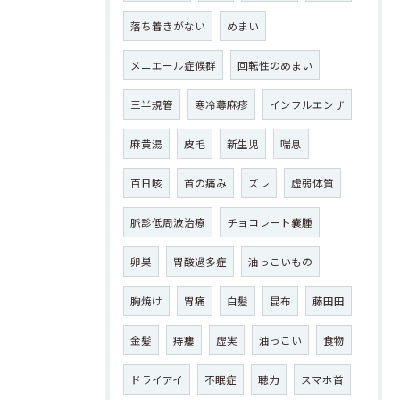
落ち着きがない
めまい
メニエール症候群
回転性のめまい
三半規管
寒冷蕁麻疹
インフルエンザ
麻黄湯
皮毛
新生児
喘息
百日咳
首の痛み
ズレ
虚弱体質
脈診低周波治療
チョコレート嚢腫
卵巣
胃酸過多症
油っこいもの
胸焼け
胃痛
白髪
昆布
藤田田
金髪
痔瘻
虚実
油っこい
食物
ドライアイ
不眠症
聴力
スマホ首