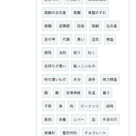
両脚の左右差
筋腱
骨盤のずれ
周期
足関節
捻挫
両脚
左右差
足の甲
代謝
悪い
湿気
検査
病院
法則
弱り
吐く
気持ちが悪い
脂っこいもの
味の濃いもの
水分
過多
視力検査
脇
腹
坐骨神経
気温
暑さ
不良
魚
肉
ピーナッツ
胡桃
筋肉
栄養
レバー
血
手足の爪
皮膚科
整形外科
チョコレート