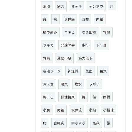
消渇
筋力
オデキ
デンボウ
疔
癰
癤
身体痛
湿布
内臓
膝の痛み
ニキビ
吹き出物
胃熱
ワキガ
発達障害
歩行
下半身
腎精
運動不足
筋力低下
在宅ワーク
神経質
気虚
暑気
冷え性
陽気
塩水
うがい
梅干し
腎性糖尿
糖
傷
固摂
小腸
癒着
坂井流
小指
小指球
肘
盲腸炎
歩きすぎ
怪我
膿