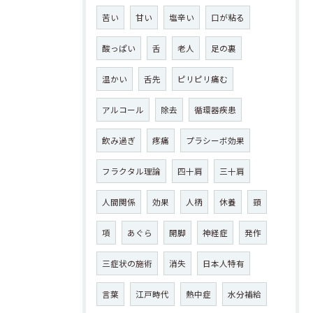
苦い
甘い
塩辛い
口が粘る
酸っぱい
舌
老人
足の裏
温かい
舌先
ピリピリ痛む
アルコール
除去
循環器疾患
飲み過ぎ
疼痛
プラシーボ効果
フラクタル理論
四十肩
三十肩
人間関係
効果
人柄
休養
頸
項
あぐら
開脚
神経症
発作
三症状の施術
消失
日本人特有
言葉
江戸時代
熱中症
水分補給