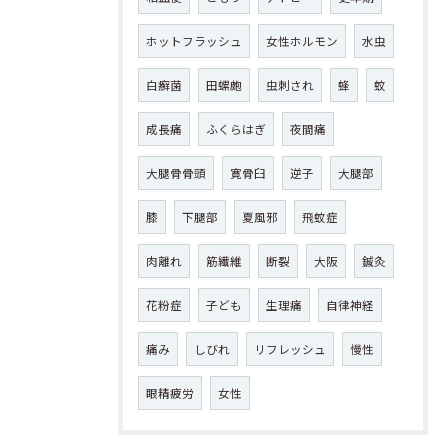
ホットフラッシュ
女性ホルモン
水虫
白癬菌
田螺皰
虫刺され
蜂
蚊
成長痛
ふくらはぎ
夜間痛
大腿骨骨頭
寛骨臼
逆子
大腿部
膝
下腿部
夏風邪
飛蚊症
肉離れ
筋繊維
断裂
大阪
鍼灸
花粉症
子ども
生理痛
自律神経
痛み
しびれ
リフレッシュ
慢性
眼精疲労
女性