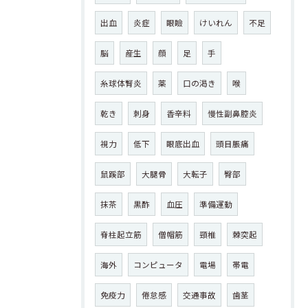
出血
炎症
眼瞼
けいれん
不足
脳
産生
顔
足
手
糸球体腎炎
薬
口の渇き
喉
乾き
刺身
香辛料
慢性副鼻腔炎
視力
低下
眼底出血
頭目脹痛
鼠蹊部
大腿骨
大転子
臀部
抹茶
黒酢
血圧
準備運動
脊柱起立筋
僧帽筋
頸椎
棘突起
海外
コンピュータ
電場
帯電
免疫力
倦怠感
交通事故
歯茎