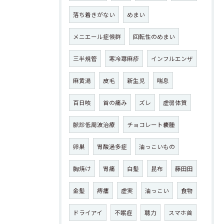
落ち着きがない
めまい
メニエール症候群
回転性のめまい
三半規管
寒冷蕁麻疹
インフルエンザ
麻黄湯
皮毛
新生児
喘息
百日咳
首の痛み
ズレ
虚弱体質
脈診低周波治療
チョコレート嚢腫
卵巣
胃酸過多症
油っこいもの
胸焼け
胃痛
白髪
昆布
藤田田
金髪
痔瘻
虚実
油っこい
食物
ドライアイ
不眠症
聴力
スマホ首