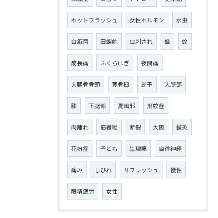
ホットフラッシュ
女性ホルモン
水虫
白癬菌
田螺皰
虫刺され
蜂
蚊
成長痛
ふくらはぎ
夜間痛
大腿骨骨頭
寛骨臼
逆子
大腿部
膝
下腿部
夏風邪
飛蚊症
肉離れ
筋繊維
断裂
大阪
鍼灸
花粉症
子ども
生理痛
自律神経
痛み
しびれ
リフレッシュ
慢性
眼精疲労
女性