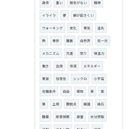
身体
重い
根気がない
精神
イライラ
夢
朝が起きくい
ウォーキング
老化
寒気
温灸
熱
骨折
腫脹
自然界
気一元
メカニズム
亢進
怒り
保温力
働き
血液
体液
エネルギー
寒波
恒常性
シンクロ
小宇宙
労働条件
自由
植物
芽
茎
葉
土用
膀胱炎
細菌
結石
腫瘍
尿意頻数
身重
水分摂取