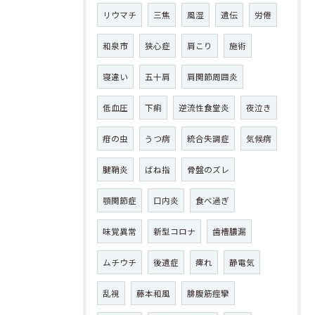
リウマチ
三焦
風湿
遺伝
労倦
和泉市
狭心症
肩こり
施術
寝違い
五十肩
肩関節周囲炎
低血圧
下痢
逆流性食堂炎
夜泣き
疳の虫
うつ病
統合失調症
気候病
腱鞘炎
ばね指
骨盤のズレ
顎関節症
口内炎
食べ過ぎ
味覚異常
新型コロナ
歯槽膿漏
ムチウチ
後遺症
痺れ
静電気
乱視
藤本和風
腓腹筋痙攣