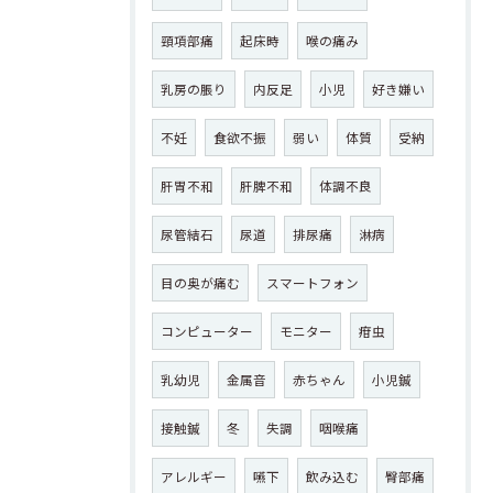
頸項部痛
起床時
喉の痛み
乳房の脹り
内反足
小児
好き嫌い
不妊
食欲不振
弱い
体質
受納
肝胃不和
肝脾不和
体調不良
尿管結石
尿道
排尿痛
淋病
目の奥が痛む
スマートフォン
コンピューター
モニター
疳虫
乳幼児
金属音
赤ちゃん
小児鍼
接触鍼
冬
失調
咽喉痛
アレルギー
嚥下
飲み込む
臀部痛