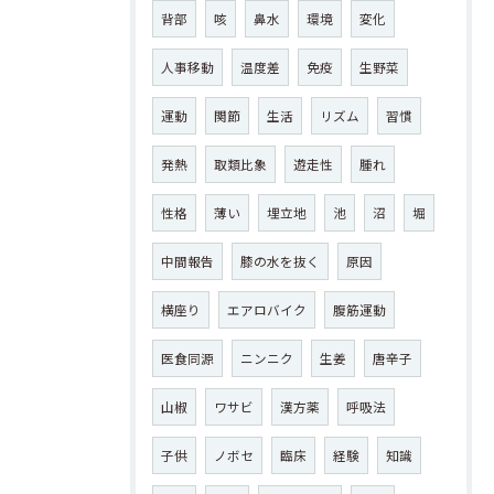
背部
咳
鼻水
環境
変化
人事移動
温度差
免疫
生野菜
運動
関節
生活
リズム
習慣
発熱
取類比象
遊走性
腫れ
性格
薄い
埋立地
池
沼
堀
中間報告
膝の水を抜く
原因
横座り
エアロバイク
腹筋運動
医食同源
ニンニク
生姜
唐辛子
山椒
ワサビ
漢方薬
呼吸法
子供
ノボセ
臨床
経験
知識