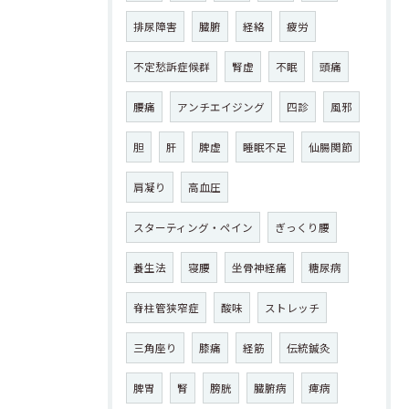
排尿障害
臓腑
経絡
疲労
不定愁訴症候群
腎虚
不眠
頭痛
腰痛
アンチエイジング
四診
風邪
胆
肝
脾虚
睡眠不足
仙腸関節
肩凝り
高血圧
スターティング・ペイン
ぎっくり腰
養生法
寝腰
坐骨神経痛
糖尿病
脊柱管狭窄症
酸味
ストレッチ
三角座り
膝痛
経筋
伝統鍼灸
脾胃
腎
膀胱
臓腑病
痺病