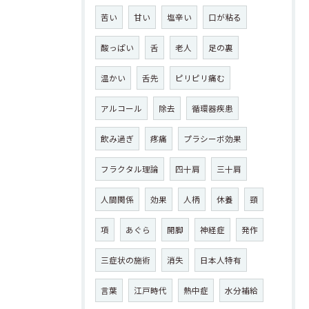
苦い
甘い
塩辛い
口が粘る
酸っぱい
舌
老人
足の裏
温かい
舌先
ピリピリ痛む
アルコール
除去
循環器疾患
飲み過ぎ
疼痛
プラシーボ効果
フラクタル理論
四十肩
三十肩
人間関係
効果
人柄
休養
頸
項
あぐら
開脚
神経症
発作
三症状の施術
消失
日本人特有
言葉
江戸時代
熱中症
水分補給