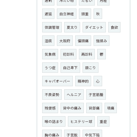
過剰
冷たい物
だるい
月経
遅延
自立神経
頭重
秋
体調管理
夏太り
ダイエット
食欲
湿痰
大阪府
偏頭痛
強揉み
気象病
初診料
再診料
鬱
うつ症
自己卑下
頸こり
キャパオーバー
精神的
心
不良姿勢
ヘルニア
子宮筋腫
残便感
背中の痛み
背部痛
項痛
喉の詰まり
ヒステリー球
重症
胸の痛み
子宮脱
中気下陥