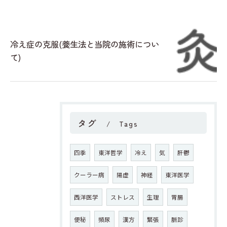
冷え症の克服(養生法と当院の施術につい
て)
タグ
Tags
四季
東洋哲学
冷え
気
肝鬱
クーラー病
陽虚
神経
東洋医学
西洋医学
ストレス
生理
胃腸
便秘
頻尿
漢方
緊張
脈診