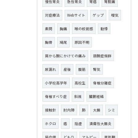
慢性胃炎
急性胃炎
胃癌
胃脘痛
対症療法
Webサイト
ゲップ
噯気
素問
胸痛
喉の絞扼感
動悸
胸骨
鳩尾
原因不明
肩から腕にかけての痛み
頸腕症候群
尿漏れ
産後
腹筋
腎気
小学校高学年
高校生
脊椎分離症
脊椎すべり症
斜視
臓腑経絡
接触針
肘内障
肺
大腸
シミ
ホクロ
癌
陰虚
潰瘍性大腸炎
粘血便
どもり
アトピー
更年期