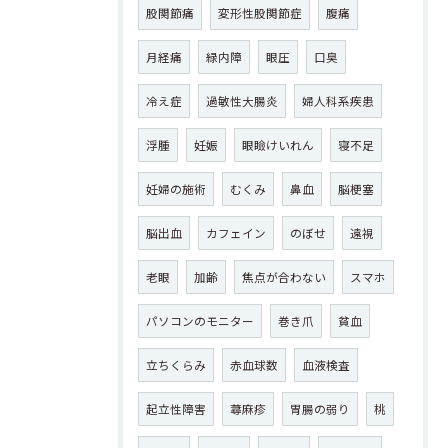
股関節痛
変形性股関節症
腹痛
月経痛
緑内障
眼圧
口臭
冷え症
過敏性大腸炎
婦人科系疾患
浮腫
妊娠
眼瞼けいれん
寝不足
妊婦の施術
むくみ
鼻血
脳梗塞
脳出血
カフェイン
のぼせ
遠視
老眼
加齢
焦点が合わない
スマホ
パソコンのモニター
巻き爪
貧血
立ちくらみ
赤血球数
血液検査
起立性障害
蕁麻疹
胃腸の弱り
桃