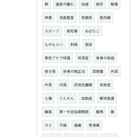
厥
歯茎の腫れ
虫歯
緑茶
解毒
神農
湯島聖堂
夜間尿
筋肉痛
スポーツ
麦粒種
めばちこ
ものもらい
刺絡
感染
黄色ブドウ球菌
側湾症
脊骨の屈曲
巻き肩
背骨の矯正法
耳閉塞
外耳
中耳
内耳
突発性難聴
夜尿症
七情
てんかん
自動症
眼球振盪
痛風
第一中足指節関節
腹鳴
腸
ガス
不調
歯痛
胃潰瘍