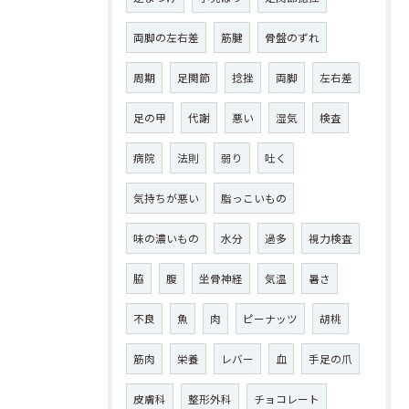
両脚の左右差
筋腱
骨盤のずれ
周期
足関節
捻挫
両脚
左右差
足の甲
代謝
悪い
湿気
検査
病院
法則
弱り
吐く
気持ちが悪い
脂っこいもの
味の濃いもの
水分
過多
視力検査
脇
腹
坐骨神経
気温
暑さ
不良
魚
肉
ピーナッツ
胡桃
筋肉
栄養
レバー
血
手足の爪
皮膚科
整形外科
チョコレート