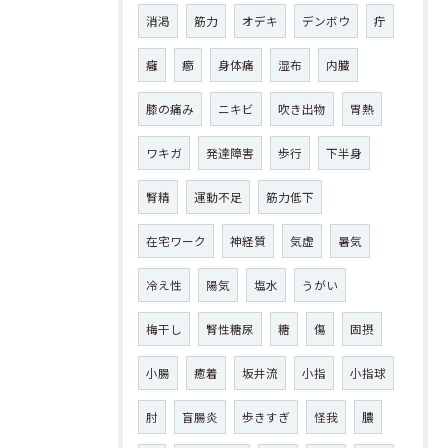
消渇
筋力
オデキ
デンボウ
疔
癰
癤
身体痛
湿布
内臓
膝の痛み
ニキビ
吹き出物
胃熱
ワキガ
発達障害
歩行
下半身
腎精
運動不足
筋力低下
在宅ワーク
神経質
気虚
暑気
冷え性
陽気
塩水
うがい
梅干し
腎性糖尿
糖
傷
固摂
小腸
癒着
坂井流
小指
小指球
肘
盲腸炎
歩きすぎ
怪我
膿