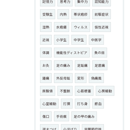
記憶力
思考力
集中力
認知能力
受験生
内熱
帯状疱疹
前駆症状
湿熱
水疱瘡
ウィルス
仮性近視
近視
小学生
中学生
中医学
体調
機能性ディストピア
魚の目
お灸
足の痛み
足趾痛
足底痛
踵痛
外反母趾
変形
偽痛風
尿酸値
不整脈
心筋梗塞
心房細動
心室細動
打撲
打ち身
瘀血
傷口
手術痕
足の甲の痛み
逆まつげ
小児ばり
足関節捻挫