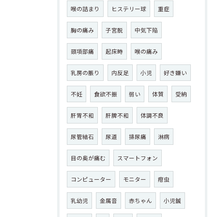
喉の詰まり
ヒステリー球
重症
胸の痛み
子宮脱
中気下陥
頸項部痛
起床時
喉の痛み
乳房の脹り
内反足
小児
好き嫌い
不妊
食欲不振
弱い
体質
受納
肝胃不和
肝脾不和
体調不良
尿管結石
尿道
排尿痛
淋病
目の奥が痛む
スマートフォン
コンピューター
モニター
疳虫
乳幼児
金属音
赤ちゃん
小児鍼