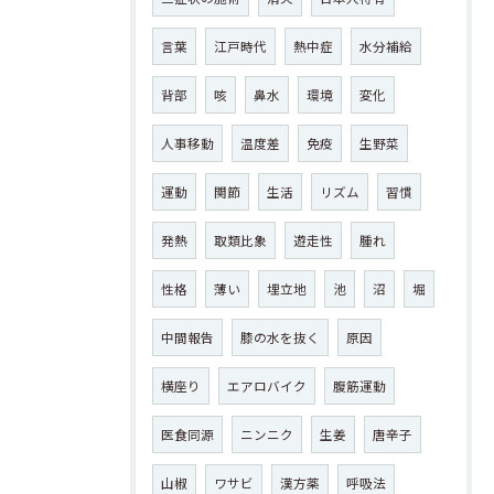
言葉
江戸時代
熱中症
水分補給
背部
咳
鼻水
環境
変化
人事移動
温度差
免疫
生野菜
運動
関節
生活
リズム
習慣
発熱
取類比象
遊走性
腫れ
性格
薄い
埋立地
池
沼
堀
中間報告
膝の水を抜く
原因
横座り
エアロバイク
腹筋運動
医食同源
ニンニク
生姜
唐辛子
山椒
ワサビ
漢方薬
呼吸法