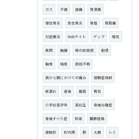
ガス
不調
歯痛
胃潰瘍
慢性胃炎
急性胃炎
胃癌
胃脘痛
対症療法
Webサイト
ゲップ
噯気
素問
胸痛
喉の絞扼感
動悸
胸骨
鳩尾
原因不明
肩から腕にかけての痛み
頸腕症候群
尿漏れ
産後
腹筋
腎気
小学校高学年
高校生
脊椎分離症
脊椎すべり症
斜視
臓腑経絡
接触針
肘内障
肺
大腸
シミ