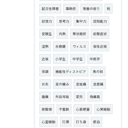
起立性障害
蕁麻疹
胃腸の弱り
桃
記憶力
思考力
集中力
認知能力
受験生
内熱
帯状疱疹
前駆症状
湿熱
水疱瘡
ウィルス
仮性近視
近視
小学生
中学生
中医学
体調
機能性ディストピア
魚の目
お灸
足の痛み
足趾痛
足底痛
踵痛
外反母趾
変形
偽痛風
尿酸値
不整脈
心筋梗塞
心房細動
心室細動
打撲
打ち身
瘀血