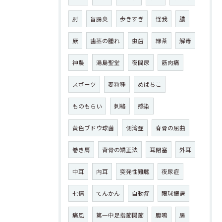
肘
盲腸炎
歩きすぎ
怪我
膿
厥
歯茎の腫れ
虫歯
緑茶
解毒
神農
湯島聖堂
夜間尿
筋肉痛
スポーツ
麦粒種
めばちこ
ものもらい
刺絡
感染
黄色ブドウ球菌
側湾症
脊骨の屈曲
巻き肩
背骨の矯正法
耳閉塞
外耳
中耳
内耳
突発性難聴
夜尿症
七情
てんかん
自動症
眼球振盪
痛風
第一中足指節関節
腹鳴
腸