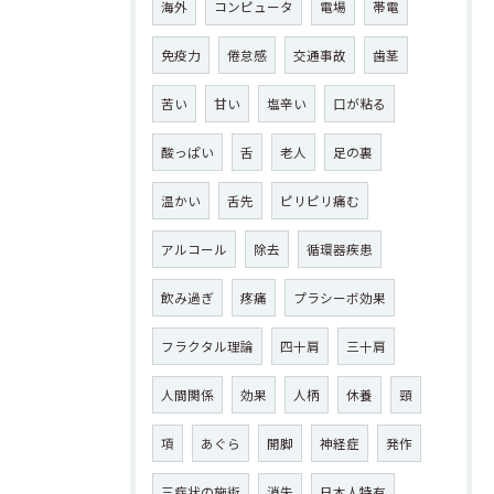
海外
コンピュータ
電場
帯電
免疫力
倦怠感
交通事故
歯茎
苦い
甘い
塩辛い
口が粘る
酸っぱい
舌
老人
足の裏
温かい
舌先
ピリピリ痛む
アルコール
除去
循環器疾患
飲み過ぎ
疼痛
プラシーボ効果
フラクタル理論
四十肩
三十肩
人間関係
効果
人柄
休養
頸
項
あぐら
開脚
神経症
発作
三症状の施術
消失
日本人特有