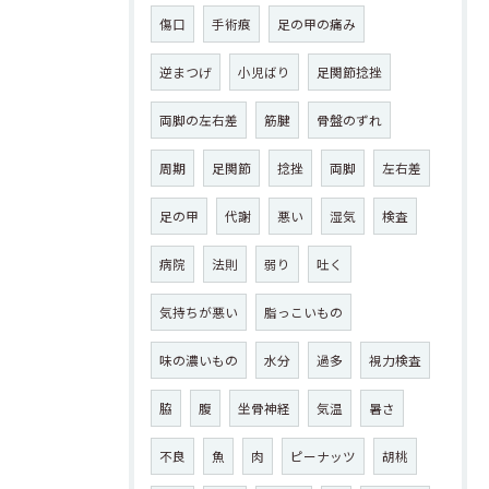
傷口
手術痕
足の甲の痛み
逆まつげ
小児ばり
足関節捻挫
両脚の左右差
筋腱
骨盤のずれ
周期
足関節
捻挫
両脚
左右差
足の甲
代謝
悪い
湿気
検査
病院
法則
弱り
吐く
気持ちが悪い
脂っこいもの
味の濃いもの
水分
過多
視力検査
脇
腹
坐骨神経
気温
暑さ
不良
魚
肉
ピーナッツ
胡桃