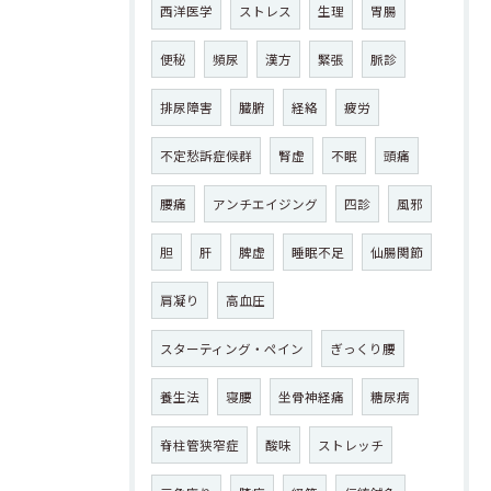
西洋医学
ストレス
生理
胃腸
便秘
頻尿
漢方
緊張
脈診
排尿障害
臓腑
経絡
疲労
不定愁訴症候群
腎虚
不眠
頭痛
腰痛
アンチエイジング
四診
風邪
胆
肝
脾虚
睡眠不足
仙腸関節
肩凝り
高血圧
スターティング・ペイン
ぎっくり腰
養生法
寝腰
坐骨神経痛
糖尿病
脊柱管狭窄症
酸味
ストレッチ