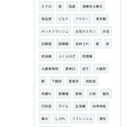
ホクロ
癌
陰虚
潰瘍性大腸炎
粘血便
どもり
アトピー
更年期
ホットフラッシュ
女性ホルモン
水虫
白癬菌
田螺皰
虫刺され
蜂
蚊
成長痛
ふくらはぎ
夜間痛
大腿骨骨頭
寛骨臼
逆子
大腿部
膝
下腿部
夏風邪
飛蚊症
肉離れ
筋繊維
断裂
大阪
鍼灸
花粉症
子ども
生理痛
自律神経
痛み
しびれ
リフレッシュ
慢性