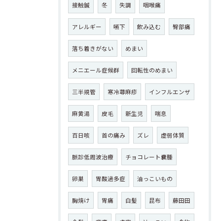
接触鍼
冬
失調
咽喉痛
アレルギー
嚥下
飲み込む
臀部痛
落ち着きがない
めまい
メニエール症候群
回転性のめまい
三半規管
寒冷蕁麻疹
インフルエンザ
麻黄湯
皮毛
新生児
喘息
百日咳
首の痛み
ズレ
虚弱体質
脈診低周波治療
チョコレート嚢腫
卵巣
胃酸過多症
油っこいもの
胸焼け
胃痛
白髪
昆布
藤田田