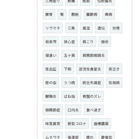
三角座り
膝痛
経筋
伝統鍼灸
脾胃
腎
膀胱
臓腑病
痺病
リウマチ
三焦
風湿
遺伝
労倦
和泉市
狭心症
肩こり
施術
寝違い
五十肩
肩関節周囲炎
低血圧
下痢
逆流性食堂炎
夜泣き
疳の虫
うつ病
統合失調症
気候病
腱鞘炎
ばね指
骨盤のズレ
顎関節症
口内炎
食べ過ぎ
味覚異常
新型コロナ
歯槽膿漏
ムチウチ
後遺症
痺れ
静電気