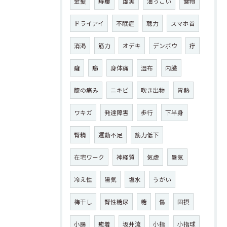
金髪
痔瘻
虚実
油っこい
食物
ドライアイ
不眠症
聴力
スマホ首
消渇
筋力
オデキ
デンボウ
疔
癰
癤
身体痛
湿布
内臓
膝の痛み
ニキビ
吹き出物
胃熱
ワキガ
発達障害
歩行
下半身
腎精
運動不足
筋力低下
在宅ワーク
神経質
気虚
暑気
冷え性
陽気
塩水
うがい
梅干し
腎性糖尿
糖
傷
固摂
小腸
癒着
坂井流
小指
小指球