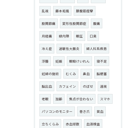
乱視
藤本和風
腓腹筋痙攣
股関節痛
変形性股関節症
腹痛
月経痛
緑内障
眼圧
口臭
冷え症
過敏性大腸炎
婦人科系疾患
浮腫
妊娠
眼瞼けいれん
寝不足
妊婦の施術
むくみ
鼻血
脳梗塞
脳出血
カフェイン
のぼせ
遠視
老眼
加齢
焦点が合わない
スマホ
パソコンのモニター
巻き爪
貧血
立ちくらみ
赤血球数
血液検査