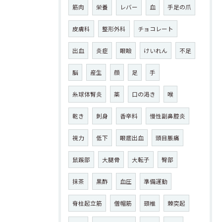
筋肉
栄養
レバー
血
手足の爪
皮膚科
整形外科
チョコレート
出血
炎症
眼瞼
けいれん
不足
脳
産生
顔
足
手
糸球体腎炎
薬
口の渇き
喉
乾き
刺身
香辛料
慢性副鼻腔炎
視力
低下
眼底出血
頭目脹痛
鼠蹊部
大腿骨
大転子
臀部
抹茶
黒酢
血圧
準備運動
脊柱起立筋
僧帽筋
頸椎
棘突起