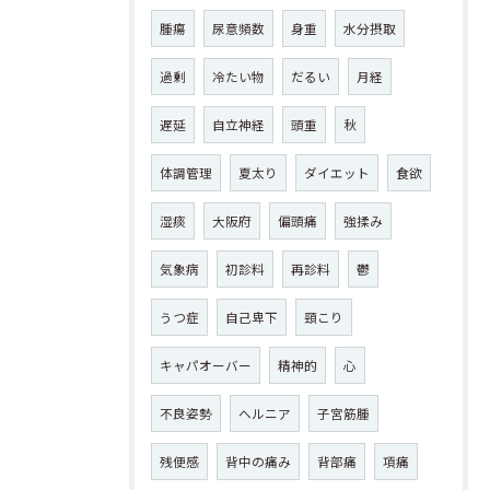
腫瘍
尿意頻数
身重
水分摂取
過剰
冷たい物
だるい
月経
遅延
自立神経
頭重
秋
体調管理
夏太り
ダイエット
食欲
湿痰
大阪府
偏頭痛
強揉み
気象病
初診料
再診料
鬱
うつ症
自己卑下
頸こり
キャパオーバー
精神的
心
不良姿勢
ヘルニア
子宮筋腫
残便感
背中の痛み
背部痛
項痛