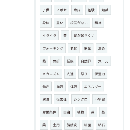
子供
ノボセ
臨床
経験
知識
身体
重い
根気がない
精神
イライラ
夢
朝が起きくい
ウォーキング
老化
寒気
温灸
熱
骨折
腫脹
自然界
気一元
メカニズム
亢進
怒り
保温力
働き
血液
体液
エネルギー
寒波
恒常性
シンクロ
小宇宙
労働条件
自由
植物
芽
茎
葉
土用
膀胱炎
細菌
結石