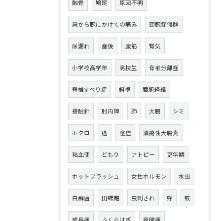
胸骨
鳩尾
原因不明
肩から腕にかけての痛み
頸腕症候群
尿漏れ
産後
腹筋
腎気
小学校高学年
高校生
脊椎分離症
脊椎すべり症
斜視
臓腑経絡
接触針
肘内障
肺
大腸
シミ
ホクロ
癌
陰虚
潰瘍性大腸炎
粘血便
どもり
アトピー
更年期
ホットフラッシュ
女性ホルモン
水虫
白癬菌
田螺皰
虫刺され
蜂
蚊
成長痛
ふくらはぎ
夜間痛