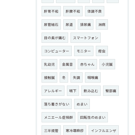
肝胃不和
肝脾不和
体調不良
尿管結石
尿道
排尿痛
淋病
目の奥が痛む
スマートフォン
コンピューター
モニター
疳虫
乳幼児
金属音
赤ちゃん
小児鍼
接触鍼
冬
失調
咽喉痛
アレルギー
嚥下
飲み込む
臀部痛
落ち着きがない
めまい
メニエール症候群
回転性のめまい
三半規管
寒冷蕁麻疹
インフルエンザ