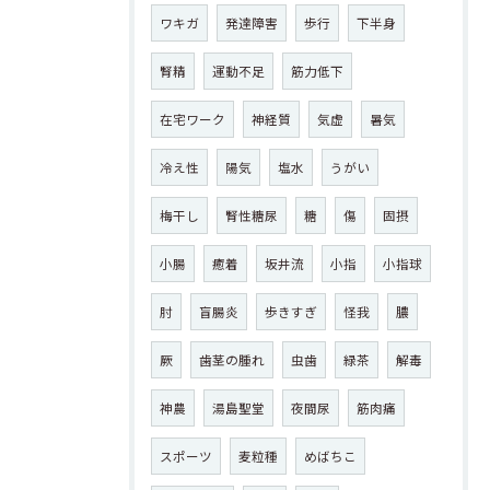
ワキガ
発達障害
歩行
下半身
腎精
運動不足
筋力低下
在宅ワーク
神経質
気虚
暑気
冷え性
陽気
塩水
うがい
梅干し
腎性糖尿
糖
傷
固摂
小腸
癒着
坂井流
小指
小指球
肘
盲腸炎
歩きすぎ
怪我
膿
厥
歯茎の腫れ
虫歯
緑茶
解毒
神農
湯島聖堂
夜間尿
筋肉痛
スポーツ
麦粒種
めばちこ