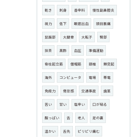
乾き
刺身
香辛料
慢性副鼻腔炎
視力
低下
眼底出血
頭目脹痛
鼠蹊部
大腿骨
大転子
臀部
抹茶
黒酢
血圧
準備運動
脊柱起立筋
僧帽筋
頸椎
棘突起
海外
コンピュータ
電場
帯電
免疫力
倦怠感
交通事故
歯茎
苦い
甘い
塩辛い
口が粘る
酸っぱい
舌
老人
足の裏
温かい
舌先
ピリピリ痛む