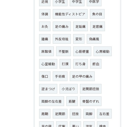
近視
小学生
中学生
中医学
体調
機能性ディストピア
魚の目
お灸
足の痛み
足趾痛
足底痛
踵痛
外反母趾
変形
偽痛風
尿酸値
不整脈
心筋梗塞
心房細動
心室細動
打撲
打ち身
瘀血
傷口
手術痕
足の甲の痛み
逆まつげ
小児ばり
足関節捻挫
両脚の左右差
筋腱
骨盤のずれ
周期
足関節
捻挫
両脚
左右差
足の甲
代謝
悪い
湿気
検査