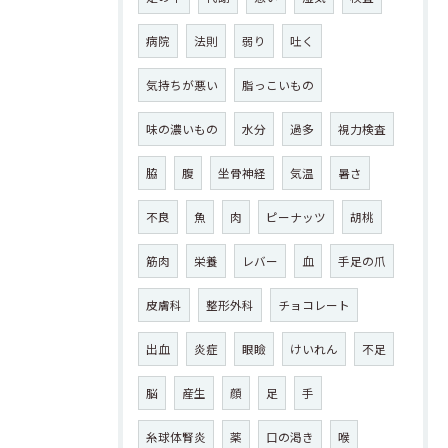
病院
法則
弱り
吐く
気持ちが悪い
脂っこいもの
味の濃いもの
水分
過多
視力検査
脇
腹
坐骨神経
気温
暑さ
不良
魚
肉
ピーナッツ
胡桃
筋肉
栄養
レバー
血
手足の爪
皮膚科
整形外科
チョコレート
出血
炎症
眼瞼
けいれん
不足
脳
産生
顔
足
手
糸球体腎炎
薬
口の渇き
喉