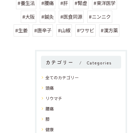
#養生法
#腰痛
#肝
#腎虚
#東洋医学
#大阪
#鍼灸
#医食同源
#ニンニク
#生姜
#唐辛子
#山椒
#ワサビ
#漢方薬
カテゴリー
Categories
全てのカテゴリー
頭痛
リウマチ
腰痛
膝
健康