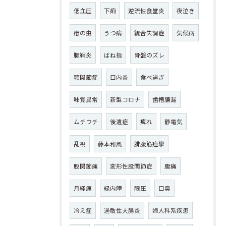
低血圧
下痢
逆流性食堂炎
夜泣き
疳の虫
うつ病
統合失調症
気候病
腱鞘炎
ばね指
骨盤のズレ
顎関節症
口内炎
食べ過ぎ
味覚異常
新型コロナ
歯槽膿漏
ムチウチ
後遺症
痺れ
静電気
乱視
藤本和風
腓腹筋痙攣
股関節痛
変形性股関節症
腹痛
月経痛
緑内障
眼圧
口臭
冷え症
過敏性大腸炎
婦人科系疾患