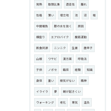
発熱
取類比象
遊走性
腫れ
性格
薄い
埋立地
池
沼
堀
中間報告
膝の水を抜く
原因
横座り
エアロバイク
腹筋運動
医食同源
ニンニク
生姜
唐辛子
山椒
ワサビ
漢方薬
呼吸法
子供
ノボセ
臨床
経験
知識
身体
重い
根気がない
精神
イライラ
夢
朝が起きくい
ウォーキング
老化
寒気
温灸