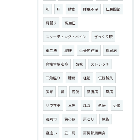
胆
肝
脾虚
睡眠不足
仙腸関節
肩凝り
高血圧
スターティング・ペイン
ぎっくり腰
養生法
寝腰
坐骨神経痛
糖尿病
脊柱管狭窄症
酸味
ストレッチ
三角座り
膝痛
経筋
伝統鍼灸
脾胃
腎
膀胱
臓腑病
痺病
リウマチ
三焦
風湿
遺伝
労倦
和泉市
狭心症
肩こり
施術
寝違い
五十肩
肩関節周囲炎