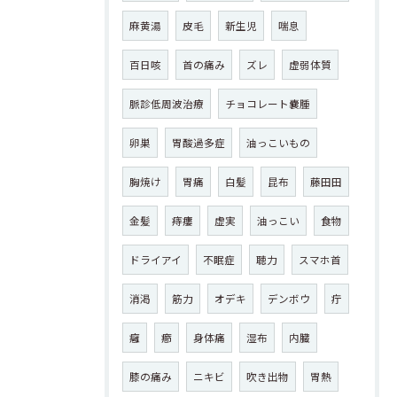
麻黄湯
皮毛
新生児
喘息
百日咳
首の痛み
ズレ
虚弱体質
脈診低周波治療
チョコレート嚢腫
卵巣
胃酸過多症
油っこいもの
胸焼け
胃痛
白髪
昆布
藤田田
金髪
痔瘻
虚実
油っこい
食物
ドライアイ
不眠症
聴力
スマホ首
消渇
筋力
オデキ
デンボウ
疔
癰
癤
身体痛
湿布
内臓
膝の痛み
ニキビ
吹き出物
胃熱