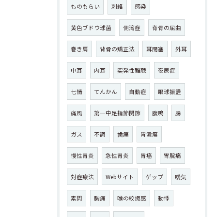
ものもらい
刺絡
感染
黄色ブドウ球菌
側湾症
脊骨の屈曲
巻き肩
背骨の矯正法
耳閉塞
外耳
中耳
内耳
突発性難聴
夜尿症
七情
てんかん
自動症
眼球振盪
痛風
第一中足指節関節
腹鳴
腸
ガス
不調
歯痛
胃潰瘍
慢性胃炎
急性胃炎
胃癌
胃脘痛
対症療法
Webサイト
ゲップ
噯気
素問
胸痛
喉の絞扼感
動悸