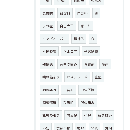
湿痰
大阪府
偏頭痛
強揉み
気象病
初診料
再診料
鬱
うつ症
自己卑下
頸こり
キャパオーバー
精神的
心
不良姿勢
ヘルニア
子宮筋腫
残便感
背中の痛み
背部痛
項痛
喉の詰まり
ヒステリー球
重症
胸の痛み
子宮脱
中気下陥
頸項部痛
起床時
喉の痛み
乳房の脹り
内反足
小児
好き嫌い
不妊
食欲不振
弱い
体質
受納