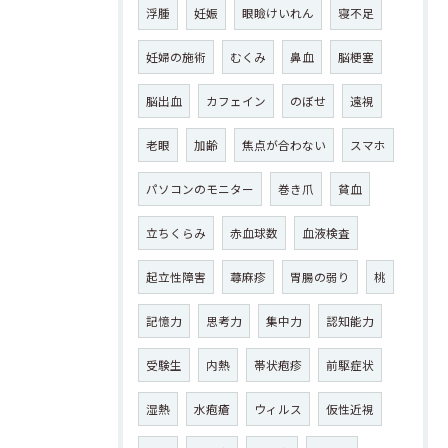
浮腫
妊娠
眼瞼けいれん
寝不足
妊婦の施術
むくみ
鼻血
脳梗塞
脳出血
カフェイン
のぼせ
遠視
老眼
加齢
焦点が合わない
スマホ
パソコンのモニター
巻き爪
貧血
立ちくらみ
赤血球数
血液検査
起立性障害
蕁麻疹
胃腸の弱り
桃
記憶力
思考力
集中力
認知能力
受験生
内熱
帯状疱疹
前駆症状
湿熱
水疱瘡
ウィルス
仮性近視