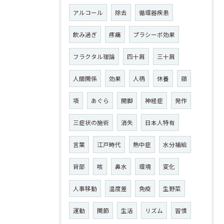
アルコール
除去
循環器疾患
飲み過ぎ
疼痛
プラシーボ効果
フラクタル理論
四十肩
三十肩
人間関係
効果
人柄
休養
頸
項
あぐら
開脚
神経症
発作
三症状の施術
消失
日本人特有
言葉
江戸時代
熱中症
水分補給
背部
咳
鼻水
環境
変化
人事移動
温度差
免疫
生野菜
運動
関節
生活
リズム
習慣