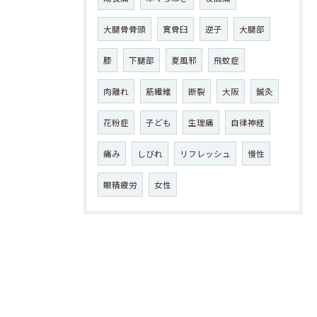
大腿骨骨頭
寛骨臼
逆子
大腿部
膝
下腿部
夏風邪
飛蚊症
肉離れ
筋繊維
断裂
大阪
鍼灸
花粉症
子ども
生理痛
自律神経
痛み
しびれ
リフレッシュ
慢性
眼精疲労
女性