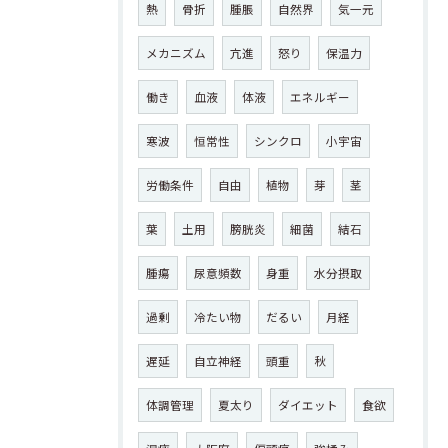
熱
骨折
腫脹
自然界
気一元
メカニズム
亢進
怒り
保温力
働き
血液
体液
エネルギー
寒波
恒常性
シンクロ
小宇宙
労働条件
自由
植物
芽
茎
葉
土用
膀胱炎
細菌
結石
腫瘍
尿意頻数
身重
水分摂取
過剰
冷たい物
だるい
月経
遅延
自立神経
頭重
秋
体調管理
夏太り
ダイエット
食欲