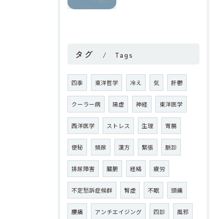
タグ
Tags
四季
東洋哲学
冷え
気
肝鬱
クーラー病
陽虚
神経
東洋医学
西洋医学
ストレス
生理
胃腸
便秘
頻尿
漢方
緊張
脈診
排尿障害
臓腑
経絡
疲労
不定愁訴症候群
腎虚
不眠
頭痛
腰痛
アンチエイジング
四診
風邪