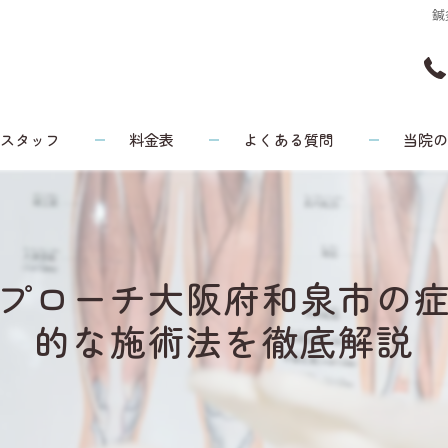
鍼
スタッフ
料金表
よくある質問
当院
頭痛
リウマチ
プローチ大阪府和泉市の
腰痛
的な施術法を徹底解説
膝
健康