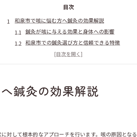
目次
和泉市で咳に悩む方へ鍼灸の効果解説
鍼灸が咳に与える効果と身体への影響
和泉市での鍼灸選び方と信頼できる特徴
鍼灸を活用した咳症状の緩和方法とは
評判の高い鍼灸院を比較するポイント
鍼灸治療の流派や技術の違いを解説
方へ鍼灸の効果解説
身体の自然治癒力を活かす鍼灸施術法
自然治癒力を高める鍼灸の施術とは
咳症状に効果的な鍼灸手法の実際
身体バランスを整える鍼灸の仕組み
鍼灸施術で呼吸が楽になる理由
状に対して根本的なアプローチを行います。咳の原因とな