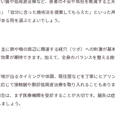
ない鍼や低周波治療など、患者の不安や負担を軽減する工夫
東洋医学の視点から見た咳と鍼灸の関係
た」「自分に合った施術法を提案してもらえた」といった
東洋医学で捉える咳症状の原因と対策
がある院を選ぶとよいでしょう。
鍼灸が持つ東洋医学的アプローチとは
流派に学ぶ鍼灸治療の奥深い理論
鍼灸治療で身体全体の調和を目指す
、主に肺や喉の周辺に関連する経穴（ツボ）への刺激が基
東洋医学と鍼灸の連携による咳緩和
す効果が期待できます。加えて、全身のバランスを整える施
長引く咳なら和泉市の鍼灸を体験してみて
慢性的な咳への鍼灸の体験談を紹介
で咳が出るタイミングや体調、既往歴などを丁寧にヒアリ
和泉市の鍼灸院で安心して受ける方法
に応じて接触鍼や脈診低周波治療を取り入れることもあり
鍼灸治療の流れと施術時のポイント
場合は、まず医療機関を受診することが大切です。鍼灸は
鍼灸で咳が改善した実例と感想
しましょう。
評判の鍼灸院を選ぶ際のチェック項目