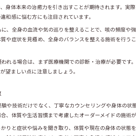
流派ごとの鍼灸施術の違いと特徴
で、身体本来の治癒力を引き出すことが期待されます。実際
鍼灸で咳の症状緩和を目指す理由
の違和感に悩む方にも注目されています。
咳に悩む方が鍼灸を選ぶ背景とは
もに、全身の血流や気の巡りを整えることで、咳の頻度や強
鍼灸による自律神経調整の有用性
体質や症状を見極め、全身のバランスを整える施術を行う
鍼灸施術が咳症状に与えるメリット
鍼灸治療の体験談から分かる効果
疑われる場合は、まず医療機関での診断・治療が必要です
評判や口コミで見る鍼灸の安心感
とが望ましい点に注意しましょう。
咳改善におすすめ鍼灸活用のポイント
咳改善のための鍼灸院選びのコツ
徴
信頼できる鍼灸院を見極める方法
経験や技術だけでなく、丁寧なカウンセリングや身体の状
鍼灸治療を受ける際の注意点と流派
場合、体質や生活習慣まで考慮したオーダーメイドの施術が
鍼灸体験談から得る咳緩和のヒント
っかりと症状や悩みを聞き取り、体質や現在の身体の状態
鍼灸施術後のセルフケアの重要性