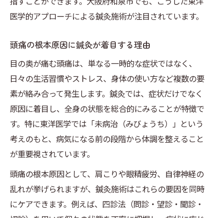
指すことができます。大阪府和泉市でも、こうした東洋
法
医学的アプローチによる鍼灸施術が注目されています。
目の奥の痛みに効く鍼灸ツボと施術例
鍼灸でできるストレス緩和と頭痛予防
頭痛の根本原因に鍼灸が着目する理由
日常生活に取り入れやすい鍼灸ケア法
目の奥が痛む頭痛は、単なる一時的な症状ではなく、
つらい痛み解消に東洋医学の知恵を活用
日々の生活習慣やストレス、身体の使い方など複数の要
東洋医学の鍼灸が痛み改善に役立つ理由
素が絡み合って発生します。鍼灸では、症状だけでなく
頭痛と目の奥の痛みの東洋医学的な見方
原因に着目し、全身の状態を総合的にみることが特徴で
す。特に東洋医学では「未病治（みびょうち）」という
経絡やツボを活用した頭痛対処法を解説
考えのもと、病気になる前の段階から体調を整えること
東洋医学で身体バランスを整える鍼灸法
が重要視されています。
実践しやすい東洋医学的セルフケアのすす
頭痛の根本原因として、肩こりや眼精疲労、自律神経の
め
乱れが挙げられますが、鍼灸施術はこれらの要因を同時
日常生活でできる頭痛セルフケア術
にケアできます。例えば、四診法（問診・望診・聞診・
頭痛時に試したい簡単セルフケア方法