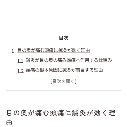
目次
目の奥が痛む頭痛に鍼灸が効く理由
鍼灸が目の奥の痛み頭痛へ作用する仕組み
頭痛の根本原因に鍼灸が着目する理由
鍼灸で頭痛を和らげる東洋医学的視点
目の奥の痛みと鍼灸施術の相性とは
症状に合わせた鍼灸頭痛ケアの特徴を解説
鍼灸で和泉市の頭痛悩みを根本改善へ
目の奥が痛む頭痛に鍼灸が効く理
鍼灸が頭痛の根本改善を目指すアプローチ
由