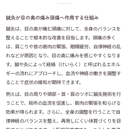
目の奥が痛む頭痛と生活習慣の関連性
和泉市で選ばれる鍼灸施術のポイント
鍼灸が目の奥の痛み頭痛へ作用する仕組み
鍼灸による体質改善で頭痛を予防する方法
鍼灸は、目の奥が痛む頭痛に対して、全身のバランスを
再発防止を意識した鍼灸の活用法とは
整えることで根本的な改善を目指します。頭痛の多く
頭痛なら鍼灸による身体ケアが有効
は、肩こりや首の筋肉の緊張、眼精疲労、自律神経の乱
鍼灸で期待できる頭痛の軽減効果を解説
れなどが原因となり、目の奥に痛みを感じやすくなりま
身体全体のバランス調整と頭痛ケア
す。鍼や灸によって経絡（けいらく）と呼ばれるエネル
目の奥の痛みへの鍼灸的アプローチとは
ギーの流れにアプローチし、血流や神経の働きを調整す
ることで症状の緩和が期待できます。
鍼灸施術で自律神経を整え頭痛をサポート
肩こりや眼精疲労も鍼灸が同時にケア
例えば、目の周りや頭部・首・肩のツボに鍼灸施術を行
うことで、局所の血流を促進し、筋肉の緊張を和らげる
現代人の目の奥の痛みを和らげる鍼灸法
効果が得られます。さらに、全身の調整を行うことで自
現代人特有の頭痛に鍼灸が有効な理由
律神経のバランスを整え、再発しにくい体質づくりを目
パソコン・スマホ疲れに鍼灸で対応する方