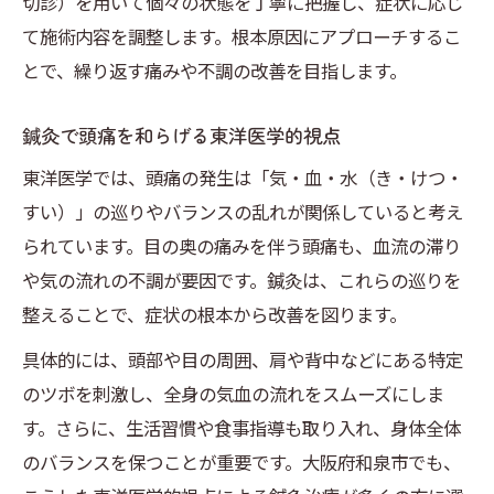
切診）を用いて個々の状態を丁寧に把握し、症状に応じ
目の奥が痛むときのツボ押しと鍼灸の活用
て施術内容を調整します。根本原因にアプローチするこ
生活習慣の見直しと鍼灸的アドバイス
とで、繰り返す痛みや不調の改善を目指します。
セルフケアで頭痛予防を実践するポイント
温罨法・マッサージを鍼灸と組み合わせる
鍼灸で頭痛を和らげる東洋医学的視点
東洋医学では、頭痛の発生は「気・血・水（き・けつ・
すい）」の巡りやバランスの乱れが関係していると考え
られています。目の奥の痛みを伴う頭痛も、血流の滞り
や気の流れの不調が要因です。鍼灸は、これらの巡りを
整えることで、症状の根本から改善を図ります。
具体的には、頭部や目の周囲、肩や背中などにある特定
のツボを刺激し、全身の気血の流れをスムーズにしま
す。さらに、生活習慣や食事指導も取り入れ、身体全体
のバランスを保つことが重要です。大阪府和泉市でも、