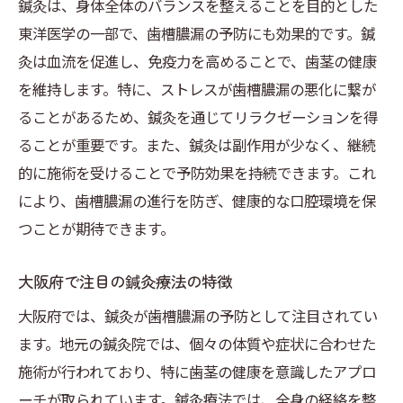
鍼灸は、身体全体のバランスを整えることを目的とした
鍼灸による歯茎ケアの実践方法
東洋医学の一部で、歯槽膿漏の予防にも効果的です。鍼
歯槽膿漏を防ぐ鍼灸の頻度とは
灸は血流を促進し、免疫力を高めることで、歯茎の健康
鍼灸の効果を高める日常的なケア
を維持します。特に、ストレスが歯槽膿漏の悪化に繋が
大阪府での鍼灸と歯槽膿漏の関係
ることがあるため、鍼灸を通じてリラクゼーションを得
歯槽膿漏改善における鍼灸の役割
ることが重要です。また、鍼灸は副作用が少なく、継続
的に施術を受けることで予防効果を持続できます。これ
大阪府で人気の鍼灸療法とは
により、歯槽膿漏の進行を防ぎ、健康的な口腔環境を保
歯槽膿漏治療で注目の鍼灸技術
つことが期待できます。
鍼灸が歯肉の健康をどうサポートするか
歯槽膿漏対策における鍼灸の利点
大阪府で注目の鍼灸療法の特徴
鍼灸施術がもたらす口腔ケアの変化
大阪府では、鍼灸が歯槽膿漏の予防として注目されてい
鍼灸で健康な歯茎を手に入れる
ます。地元の鍼灸院では、個々の体質や症状に合わせた
鍼灸で強い歯茎を育てる方法
施術が行われており、特に歯茎の健康を意識したアプロ
健康な歯茎を維持する鍼灸施術
ーチが取られています。鍼灸療法では、全身の経絡を整