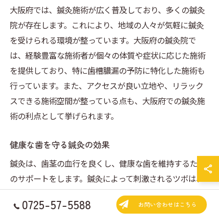
大阪府では、鍼灸施術が広く普及しており、多くの鍼灸
院が存在します。これにより、地域の人々が気軽に鍼灸
を受けられる環境が整っています。大阪府の鍼灸院で
は、経験豊富な施術者が個々の体質や症状に応じた施術
を提供しており、特に歯槽膿漏の予防に特化した施術も
行っています。また、アクセスが良い立地や、リラック
スできる施術空間が整っている点も、大阪府での鍼灸施
術の利点として挙げられます。
健康な歯を守る鍼灸の効果
鍼灸は、歯茎の血行を良くし、健康な歯を維持するため
のサポートをします。鍼灸によって刺激されるツボは、
口腔内の血流を改善し、免疫機能を強化する働きがあり
0725-57-5588
お問い合わせはこちら
ます。これにより、歯茎の炎症を軽減し、歯槽膿漏の進