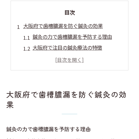
目次
大阪府で歯槽膿漏を防ぐ鍼灸の効果
鍼灸の力で歯槽膿漏を予防する理由
大阪府で注目の鍼灸療法の特徴
鍼灸が歯茎に与える健康効果とは
歯槽膿漏予防に効果的な鍼灸の役割
安心できる鍼灸の歯槽膿漏改善法
鍼灸施術がもたらす口腔環境の変化
大阪府で歯槽膿漏を防ぐ鍼灸の効
鍼灸で歯槽膿漏を予防する方法
果
歯槽膿漏予防に役立つ鍼灸テクニック
鍼灸で口腔の健康を支える方法
鍼灸の力で歯槽膿漏を予防する理由
大阪で行う鍼灸施術の選び方