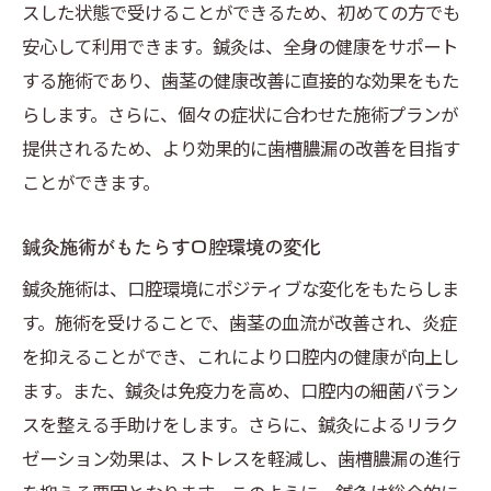
歯槽膿漏予防に役立つ鍼灸の知識
スした状態で受けることができるため、初めての方でも
知っておきたい鍼灸の基礎知識
安心して利用できます。鍼灸は、全身の健康をサポート
する施術であり、歯茎の健康改善に直接的な効果をもた
鍼灸が口腔健康に与える影響
らします。さらに、個々の症状に合わせた施術プランが
歯槽膿漏予防のための鍼灸活用法
提供されるため、より効果的に歯槽膿漏の改善を目指す
大阪での鍼灸施術の選び方
ことができます。
鍼灸の効果を引き出す習慣とは
鍼灸で健康を守るためのポイント
鍼灸施術がもたらす口腔環境の変化
鍼灸施術は、口腔環境にポジティブな変化をもたらしま
す。施術を受けることで、歯茎の血流が改善され、炎症
を抑えることができ、これにより口腔内の健康が向上し
ます。また、鍼灸は免疫力を高め、口腔内の細菌バラン
スを整える手助けをします。さらに、鍼灸によるリラク
ゼーション効果は、ストレスを軽減し、歯槽膿漏の進行