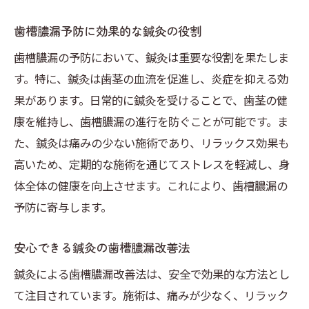
鍼灸で健やかな口腔を保つ方法
歯槽膿漏予防に効果的な鍼灸の役割
歯槽膿漏対策に鍼灸が有効な理由
歯槽膿漏の予防において、鍼灸は重要な役割を果たしま
大阪で鍼灸を取り入れるメリット
す。特に、鍼灸は歯茎の血流を促進し、炎症を抑える効
鍼灸による口腔内ケアの実践例
果があります。日常的に鍼灸を受けることで、歯茎の健
鍼灸で歯茎を強化する方法とは
康を維持し、歯槽膿漏の進行を防ぐことが可能です。ま
た、鍼灸は痛みの少ない施術であり、リラックス効果も
大阪での鍼灸がもたらす歯の健康
高いため、定期的な施術を通じてストレスを軽減し、身
鍼灸が歯槽膿漏予防に効く理由
体全体の健康を向上させます。これにより、歯槽膿漏の
大阪府での鍼灸施術の利点紹介
予防に寄与します。
健康な歯を守る鍼灸の効果
歯茎の健康を支える鍼灸施術
安心できる鍼灸の歯槽膿漏改善法
鍼灸で歯の問題を未然に防ぐ方法
鍼灸による歯槽膿漏改善法は、安全で効果的な方法とし
大阪で実践する鍼灸ケアとは
て注目されています。施術は、痛みが少なく、リラック