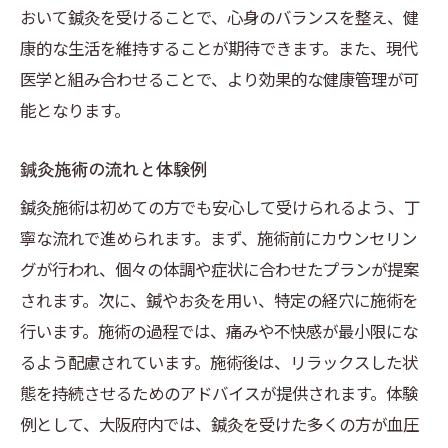
おいて鍼灸を受けることで、心身のバランスを整え、健
血圧改善のための具体的なステップ
康的な生活を維持することが期待できます。また、現代
大阪府での効果的な鍼灸院の探し方
医学と組み合わせることで、より効果的な健康管理が可
初めての鍼灸体験に向けた準備
能となります。
施術後のケアとフォローアップ
鍼灸施術の流れと体験例
鍼灸施術による長期的な健康維持
鍼灸施術は初めての方でも安心して受けられるよう、丁
鍼灸と血圧の関係を大阪で深く知る旅
寧な流れで進められます。まず、施術前にカウンセリン
鍼灸による血圧調整のメカニズム
グが行われ、個々の体調や症状に合わせたプランが提案
大阪での鍼灸と医療の連携
されます。次に、鍼やお灸を用い、特定の経穴に施術を
鍼灸施術の歴史的背景と現代の役割
行います。施術の過程では、痛みや不快感が最小限にな
血圧管理のための技術的アプローチ
るよう配慮されています。施術後は、リラックスした状
鍼灸に関する最新の研究と発見
態を持続させるためのアドバイスが提供されます。体験
健康に寄与する鍼灸の可能性
例として、大阪府内では、鍼灸を受けた多くの方が血圧