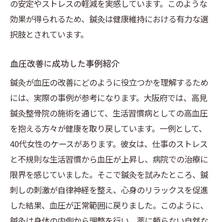
大阪府で鍼灸を活用した新しい血圧管理法
の安定やストレスの軽減を実感しています。このような
効果が得られるため、鍼灸は健康維持における有力な選
鍼灸と西洋医学の融合
択肢とされています。
大阪府の地域特性を活かした鍼灸施術
新たな鍼灸技術とその応用例
血圧改善に成功した事例紹介
個々のニーズに応じたカスタム施術
鍼灸が血圧の改善にどのように役立つかを理解するため
健康的な血圧管理を促進するライフスタイ
には、実際の事例が参考になります。大阪府では、高見
ル
鍼灸整骨院の施術を通じて、生活習慣病としての高血圧
鍼灸による新しい健康習慣の提案
を抱える方々が健康を取り戻しています。一例として、
40代女性のケースがあります。彼女は、仕事のストレス
と不規則な生活習慣から血圧が上昇し、病院での治療に
限界を感じていました。そこで鍼灸を試みたところ、鍼
刺しの刺激が自律神経を整え、心身のリラックスを促進
した結果、血圧が正常範囲に戻りました。このように、
鍼灸は身体の内側から調整を行い、薬に頼らない自然な