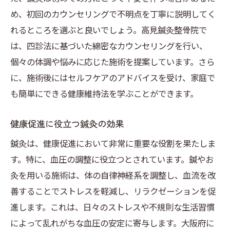
め、初回のカウンセリングで不明点を丁寧に説明してく
鍼灸施術がもたらす心身の安定
れるところを選ぶと良いでしょう。高見鍼灸整骨院で
旅先での鍼灸施術の注意点
は、四診法に基づいた綿密なカウンセリングを行い、
健康維持のための定期的な鍼灸施術
個々の体調や悩みに応じた施術を提案しています。さら
鍼灸を活用した新しい健康法
に、施術後にはセルフケアのアドバイスを受け、家庭で
ストレス社会での血圧管理に鍼灸を取り入れる
も簡単にできる健康維持法を学ぶことができます。
ストレスと血圧の関係性
鍼灸がストレス軽減に及ぼす影響
健康促進に役立つ鍼灸の効果
大阪での鍼灸ストレスケアの実践
鍼灸は、健康促進において非常に重要な役割を果たしま
ストレス管理のための鍼灸施術法
す。特に、血圧の調整に役立つとされています。鍼やお
灸を用いる施術は、体の自律神経系を調整し、血流を改
鍼灸を活用したストレスフリーな生活
善することでストレスを軽減し、リラクゼーションを促
鍼灸による心と体の調和
進します。これは、日々のストレスや不規則な生活習慣
大阪府の鍼灸院で血圧改善を目指す方法
によって乱れがちな血圧の安定に寄与します。大阪府に
専門家による鍼灸施術の紹介