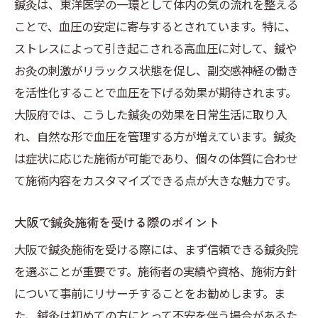
鍼灸は、東洋医学の一環として体内の気の流れを整える
個々に合わせた鍼灸プランの提案
ことで、血圧の安定に寄与するとされています。特に、
鍼灸施術後の体調変化と観察
ストレスによって引き起こされる高血圧に対して、鍼や
効果的な鍼灸施術の選び方
お灸の刺激がリラックス状態を促し、副交感神経の働き
大阪府の鍼灸施術で血圧を自然にコントロール
を活性化することで血圧を下げる効果が期待されます。
自然療法としての鍼灸の魅力
大阪府では、こうした鍼灸の効果を日常生活に取り入
れ、自然な形で血圧を管理する方が増えています。鍼灸
鍼灸施術と生活習慣の連携
は症状に応じた施術が可能であり、個々の体質に合わせ
血圧管理に必要な知識と技術
て施術内容をカスタマイズできる点が大きな魅力です。
大阪府の鍼灸院の選び方
施術の安全性を確認する方法
大阪で鍼灸施術を受ける際のポイント
鍼灸による血圧コントロールの実例
大阪で鍼灸施術を受ける際には、まず信頼できる鍼灸院
鍼灸の可能性で血圧を整える大阪府の健康旅
を選ぶことが重要です。施術者の実績や資格、施術方針
鍼灸を取り入れた健康旅の提案
について事前にリサーチすることをお勧めします。ま
大阪府での鍼灸体験の魅力
た、鍼灸は初めての方にとって不安を伴う場合があるた