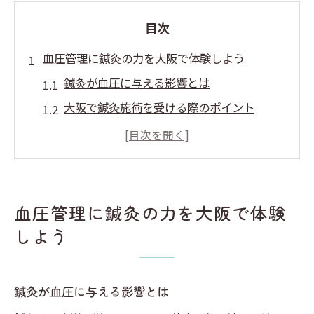
目次
血圧管理に鍼灸の力を大阪で体験しよう
鍼灸が血圧に与える影響とは
大阪で鍼灸施術を受ける際のポイント
健康促進に役立つ鍼灸の効果
鍼灸施術の流れと体験例
血圧改善に成功した事例紹介
鍼灸で得られるリラクゼーション効果
血圧管理に鍼灸の力を大阪で体験
鍼灸で血圧を整える健康法を大阪府で探る
しよう
大阪府での鍼灸施術の現状
鍼灸と血圧の関係性に迫る
鍼灸が血圧に与える影響とは
健康法としての鍼灸の歴史と文化