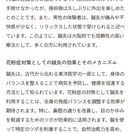
大阪府の鍼灸師が推奨する花粉症対策
手放せなかったが、施術後は久しぶりに外出を楽しめた
鍼灸師が考える花粉症における体質改善の
とのことです。また、男性の体験者は、鍼灸が痛みや不
重要性
快感が少なく、リラックスした状態で受けられると述べ
施術者からのアドバイス—鍼灸で花粉症を
ています。このように、鍼灸は大阪府でも信頼性の高い
和らげる秘訣
療法として、多くの方に利用されています。
初めての鍼灸体験—大阪府で花粉症に効く施術
を受けるまで
花粉症対策としての鍼灸の効果とそのメカニズム
大阪府での初めての鍼灸体験の流れと感想
鍼灸は、古代から伝わる東洋医学の一部として、身体の
花粉症対策として鍼灸を選ぶ理由
バランスを整えることで病気を予防し、健康を促進する
初心者でも安心して受けられる鍼灸施術
方法として知られています。花粉症の対策として鍼灸を
利用することは、全身の免疫バランスを調整する効果が
鍼灸体験の前に知っておきたいこと
期待されます。特に、鼻腔の通りを改善し、目のかゆみ
実際の鍼灸施術のプロセスとその効果
を軽減するためのツボが効果的に活用されます。鍼を使
花粉症患者が感じた鍼灸施術後の変化
って特定のツボを刺激することで、自然治癒力を高め、
大阪で花粉症改善を目指す、鍼灸施術の具体的