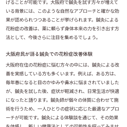
げることが可能です。大阪府で鍼灸を試す方々が増えて
大阪府内での鍼灸施術の成功例
いる背景には、このような自然なアプローチと確かな効
鍼灸による花粉症症状の緩和事例
果が認められつつあることが挙げられます。鍼灸による
花粉症患者が選ぶ鍼灸の魅力
花粉症の改善は、薬に頼らず身体本来の力を引き出す方
鍼灸の効果を最大限に引き出す方法
法として、今後さらに注目を集めるでしょう。
大阪における鍼灸施術の現状と未来
大阪府民が語る鍼灸での花粉症改善体験
大阪府で見つける鍼灸の力—なぜ花粉症に有効
なのか
大阪府在住の花粉症に悩む方々の中には、鍼灸による改
善を実感している方も多くいます。例えば、ある方は、
鍼灸の花粉症への効果とその理由
毎年春になると目のかゆみや鼻水に悩まされていました
大阪府での鍼灸施術が花粉症に効く科学的
が、鍼灸を試した後、症状が軽減され、日常生活が快適
根拠
になったと語ります。鍼灸師が個々の体質に合わせて施
鍼灸が花粉症に有効な理由を探る
術を行うため、一人ひとりの症状に応じた最適なアプロ
花粉症改善に向けた鍼灸施術の力
ーチが可能です。鍼灸による体験談を通じて、その効果
鍼灸と花粉症治療の未来展望
を体感し、新しい健康法としての可能性を探ってみませ