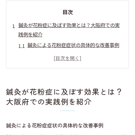
目次
鍼灸が花粉症に及ぼす効果とは？大阪府での実
践例を紹介
鍼灸による花粉症症状の具体的な改善事例
大阪府での鍼灸施術の体験談
花粉症対策としての鍼灸の効果とそのメカ
ニズム
東洋医学に基づく鍼灸の花粉症へのアプロ
鍼灸が花粉症に及ぼす効果とは？
ーチ
大阪府での実践例を紹介
大阪府民が語る鍼灸での花粉症改善体験
鍼灸が花粉症に与える長期的な効果
鍼灸による花粉症症状の具体的な改善事例
大阪府で鍼灸を受ける前に知っておくべきこと