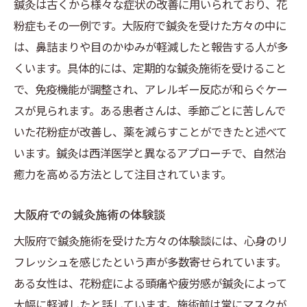
—花粉症対策
鍼灸は古くから様々な症状の改善に用いられており、花
粉症もその一例です。大阪府で鍼灸を受けた方々の中に
初めての鍼灸体験に向けた準備と注意点
は、鼻詰まりや目のかゆみが軽減したと報告する人が多
大阪府で信頼できる鍼灸院の選び方
くいます。具体的には、定期的な鍼灸施術を受けること
鍼灸施術を受ける際の事前相談のポイント
で、免疫機能が調整され、アレルギー反応が和らぐケー
花粉症に効果的な鍼灸の施術内容
スが見られます。ある患者さんは、季節ごとに苦しんで
知っておきたい鍼灸の歴史と花粉症への関
いた花粉症が改善し、薬を減らすことができたと述べて
係
います。鍼灸は西洋医学と異なるアプローチで、自然治
大阪府民のための鍼灸施術に関するFAQ
癒力を高める方法として注目されています。
鍼灸で花粉症を緩和できる理由—大阪府の施術
者からの声
大阪府での鍼灸施術の体験談
鍼灸施術者が語る花粉症への効果と実績
大阪府で鍼灸施術を受けた方々の体験談には、心身のリ
大阪府の鍼灸師による施術の工夫と経験談
フレッシュを感じたという声が多数寄せられています。
ある女性は、花粉症による頭痛や疲労感が鍼灸によって
花粉症改善を目指す鍼灸の施術方法
大幅に軽減したと話しています。施術前は常にマスクが