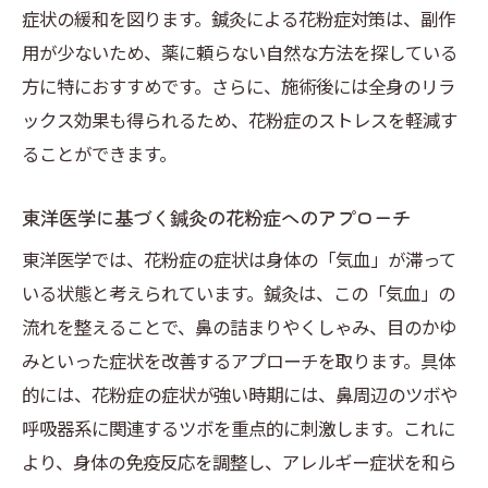
症状の緩和を図ります。鍼灸による花粉症対策は、副作
な流れ
用が少ないため、薬に頼らない自然な方法を探している
鍼灸施術の予約から受診までの流れ
方に特におすすめです。さらに、施術後には全身のリラ
大阪府の鍼灸院での施術プロセスの詳細
ックス効果も得られるため、花粉症のストレスを軽減す
花粉症に特化した鍼灸施術のステップバイ
ることができます。
ステップ
東洋医学に基づく鍼灸の花粉症へのアプローチ
鍼灸施術前のカウンセリングと診断の重要
性
東洋医学では、花粉症の症状は身体の「気血」が滞って
施術後のアフターケアと花粉症改善のため
いる状態と考えられています。鍼灸は、この「気血」の
のアドバイス
流れを整えることで、鼻の詰まりやくしゃみ、目のかゆ
みといった症状を改善するアプローチを取ります。具体
大阪で受ける鍼灸施術の特徴と効果
的には、花粉症の症状が強い時期には、鼻周辺のツボや
花粉症と鍼灸の相性—大阪府の施術例から見る
呼吸器系に関連するツボを重点的に刺激します。これに
効果と期待
より、身体の免疫反応を調整し、アレルギー症状を和ら
鍼灸と花粉症の相性の良さを示す事例