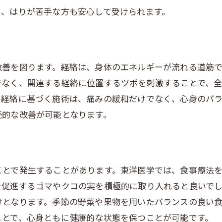
天候変化と膝痛の関係を解明する
り、はりが苦手な方も安心して受けられます。
膝痛に影響を与える食習慣の見直し
東洋医学的観点からの体質改善アプローチ
和泉市で体験できる膝痛解消のための施術
改善を図ります。経絡は、身体のエネルギーが流れる道筋
和泉市で人気の膝痛施術法を紹介
でなく、関連する経絡に位置するツボを刺激することで、
患者の声で選ぶ膝痛施術ベストプラクティス
。経絡に基づく施術は、痛みの緩和だけでなく、心身のバ
施術前後の変化を実感できる膝痛ケア
続的な改善が可能となります。
各種施術の特徴と選び方ガイド
施術の流れと予約方法について
和泉市での膝痛改善実績を公開
ことで発生することがあります。東洋医学では、食事療法
膝痛を和らげるポイントは身体と心のバランス
を促進するゴマやクコの実を積極的に取り入れると良いで
心身の疲れが膝痛に与える影響を探る
けとなります。季節の野菜や果物を用いたバランスの良い
日常生活でのストレス管理法
ことで、心身ともに健康的な状態を保つことが可能です。