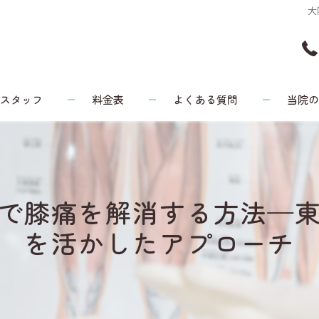
大
スタッフ
料金表
よくある質問
当院
頭痛
リウマチ
で膝痛を解消する方法—
腰痛
を活かしたアプローチ
膝
健康