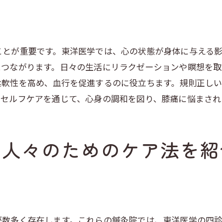
呼吸法と瞑想で膝痛を軽減する
リラックスできる環境作りの重要性
感情の安定がもたらす膝痛緩和効果
ことが重要です。東洋医学では、心の状態が身体に与える
膝痛を和らげるためのメンタルケア
につながります。日々の生活にリラクゼーションや瞑想を
柔軟性を高め、血行を促進するのに役立ちます。規則正し
膝の不調を抱える方への東洋医学的サポート
。セルフケアを通じて、心身の調和を図り、膝痛に悩まされ
個別カウンセリングで最適なケアを提供
地域密着型サポート体制の充実
相談しやすい環境作りへの取り組み
む人々のためのケア法を紹
膝痛ケアのための継続的なフォローアップ
オンライン相談サービスの活用法
東洋医学で膝痛を和らげるための具体的な施術法
膝痛に効く鍼灸施術の流れ
が数多く存在します。これらの鍼灸院では、東洋医学の四