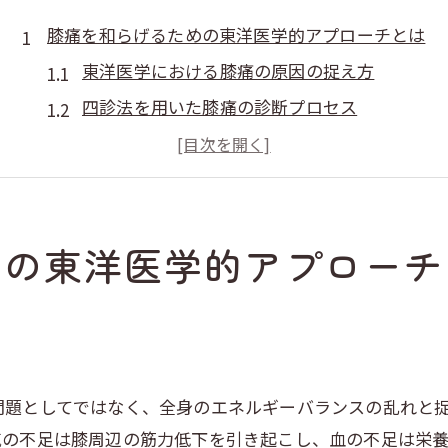
膝痛を和らげるための東洋医学的アプローチとは
東洋医学における膝痛の原因の捉え方
四診法を用いた膝痛の診断プロセス
鍼灸による膝痛の軽減方法
経絡とツボの活用で膝痛を和らげる
膝痛改善に役立つ東洋医学の食事療法
めの東洋医学的アプローチ
心身の調和を保つためのセルフケア術
和泉市で膝痛に悩む人々のためのケア法を紹介
和泉市で受けられる膝痛専門の鍼灸院
個々のニーズに合った膝痛改善プランの提案
東洋医学を活用した膝痛ケアの実例
問題としてではなく、全身のエネルギーバランスの乱れと
訪問治療とクリニック治療の選び方
気の不足は膝周辺の筋力低下を引き起こし、血の不足は栄