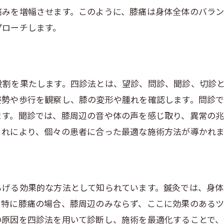
地域密着型の膝痛ケアサービス
痛みを増幅させます。このように、膝痛は身体全体のバラ
プローチします。
東洋医学の知識を活かし膝痛を改善する方法
膝痛に対応するための東洋医学的アプローチ
日常生活で取り入れられる東洋医学の知恵
膝痛緩和に効果的なハーブと薬膳
役割を果たします。四診法とは、望診、問診、聞診、切診と
姿勢や歩行を観察し、膝の変形や腫れを確認します。問診
膝痛改善に向けた運動療法の提案
ます。聞診では、膝周辺の音や体の声を感じ取り、異常の兆
東洋医学の観点から見た膝痛の予防法
これにより、個々の患者に合った最適な施術方法が導かれま
継続的なケアと定期的な診断の重要性
膝痛を引き起こす原因を東洋医学で解明する
膝痛の背景にある生活習慣の影響
らげる効果的な方法として知られています。鍼灸では、身
東洋医学が捉える膝痛と気血の関係
。特に膝痛の場合、膝周辺のみならず、ここに効果のある
ストレスと膝痛の関連性を考察する
の原因を四診法を用いて診断し、施術を最適化することで、