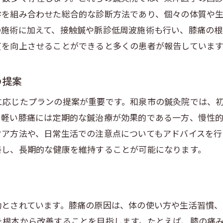
整体とマッサージを組み合わせたアプローチ
診を組み合わせた総合的な診断方法であり、個々の体質や
ツボ押しと温灸で膝痛を軽減する方法
の施術に加えて、接触鍼や脈診低周波施術も行い、膝痛の根
個々の体質に応じたオーダーメイド施術
質を向上させることができると多くの患者が報告しています
施術後のケアとホームエクササイズ
膝痛改善に役立つセルフケアツールの紹介
の提案
に応じたプランの提案が重要です。和泉市の鍼灸院では、
、軽い膝痛には定期的な鍼治療が効果的である一方、慢性
ケア方法や、日常生活での注意点についてもアドバイスを行
善し、長期的な健康を維持することが可能になります。
効とされています。膝痛の原因は、体の使い方や生活習慣、
を根本から改善することを目指します。たとえば、膝の痛