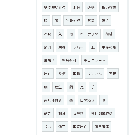
味の濃いもの
水分
過多
視力検査
脇
腹
坐骨神経
気温
暑さ
不良
魚
肉
ピーナッツ
胡桃
筋肉
栄養
レバー
血
手足の爪
皮膚科
整形外科
チョコレート
出血
炎症
眼瞼
けいれん
不足
脳
産生
顔
足
手
糸球体腎炎
薬
口の渇き
喉
乾き
刺身
香辛料
慢性副鼻腔炎
視力
低下
眼底出血
頭目脹痛