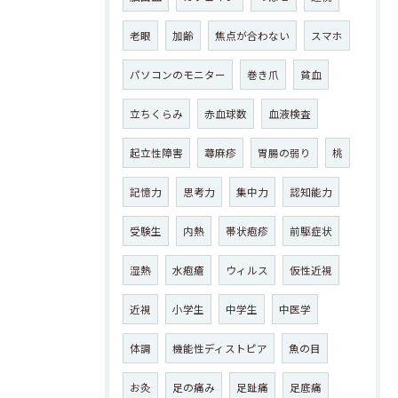
老眼
加齢
焦点が合わない
スマホ
パソコンのモニター
巻き爪
貧血
立ちくらみ
赤血球数
血液検査
起立性障害
蕁麻疹
胃腸の弱り
桃
記憶力
思考力
集中力
認知能力
受験生
内熱
帯状疱疹
前駆症状
湿熱
水疱瘡
ウィルス
仮性近視
近視
小学生
中学生
中医学
体調
機能性ディストピア
魚の目
お灸
足の痛み
足趾痛
足底痛