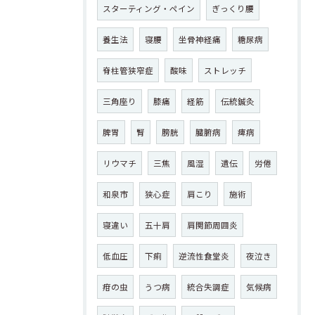
スターティング・ペイン
ぎっくり腰
養生法
寝腰
坐骨神経痛
糖尿病
脊柱管狭窄症
酸味
ストレッチ
三角座り
膝痛
経筋
伝統鍼灸
脾胃
腎
膀胱
臓腑病
痺病
リウマチ
三焦
風湿
遺伝
労倦
和泉市
狭心症
肩こり
施術
寝違い
五十肩
肩関節周囲炎
低血圧
下痢
逆流性食堂炎
夜泣き
疳の虫
うつ病
統合失調症
気候病