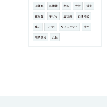
肉離れ
筋繊維
断裂
大阪
鍼灸
花粉症
子ども
生理痛
自律神経
痛み
しびれ
リフレッシュ
慢性
眼精疲労
女性