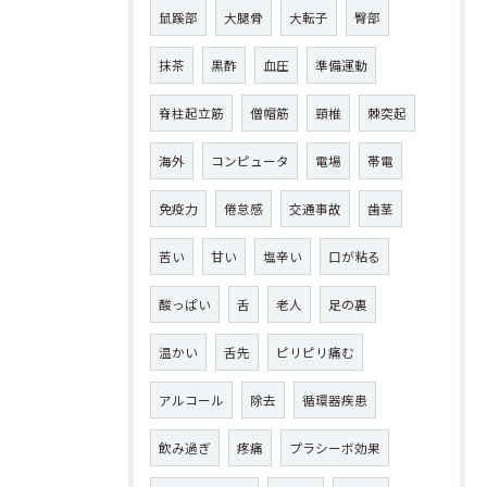
鼠蹊部
大腿骨
大転子
臀部
抹茶
黒酢
血圧
準備運動
脊柱起立筋
僧帽筋
頸椎
棘突起
海外
コンピュータ
電場
帯電
免疫力
倦怠感
交通事故
歯茎
苦い
甘い
塩辛い
口が粘る
酸っぱい
舌
老人
足の裏
温かい
舌先
ピリピリ痛む
アルコール
除去
循環器疾患
飲み過ぎ
疼痛
プラシーボ効果