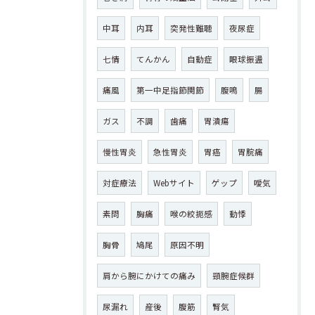
中耳
内耳
突発性難聴
夜尿症
七情
てんかん
自動症
眼球振盪
痛風
第一中足指節関節
腹鳴
腸
ガス
不調
歯痛
胃潰瘍
慢性胃炎
急性胃炎
胃癌
胃脘痛
対症療法
Webサイト
ゲップ
噯気
素問
胸痛
喉の絞扼感
動悸
胸骨
鳩尾
原因不明
肩から腕にかけての痛み
頸腕症候群
尿漏れ
産後
腹筋
腎気