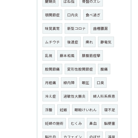
腱鞘炎
ばね指
骨盤のズレ
顎関節症
口内炎
食べ過ぎ
味覚異常
新型コロナ
歯槽膿漏
ムチウチ
後遺症
痺れ
静電気
乱視
藤本和風
腓腹筋痙攣
股関節痛
変形性股関節症
腹痛
月経痛
緑内障
眼圧
口臭
冷え症
過敏性大腸炎
婦人科系疾患
浮腫
妊娠
眼瞼けいれん
寝不足
妊婦の施術
むくみ
鼻血
脳梗塞
脳出血
カフェイン
のぼせ
遠視