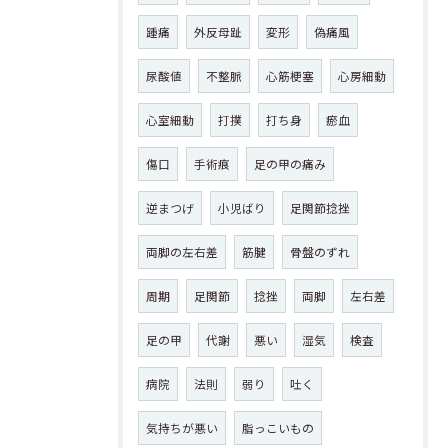
踵痛
外反母趾
変形
偽痛風
尿酸値
不整脈
心筋梗塞
心房細動
心室細動
打撲
打ち身
瘀血
傷口
手術痕
足の甲の痛み
逆まつげ
小児ばり
足関節捻挫
両脚の左右差
筋腱
骨盤のずれ
周期
足関節
捻挫
両脚
左右差
足の甲
代謝
悪い
湿気
検査
病院
法則
弱り
吐く
気持ちが悪い
脂っこいもの