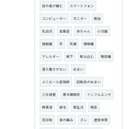
目の奥が痛む
スマートフォン
コンピューター
モニター
疳虫
乳幼児
金属音
赤ちゃん
小児鍼
接触鍼
冬
失調
咽喉痛
アレルギー
嚥下
飲み込む
臀部痛
落ち着きがない
めまい
メニエール症候群
回転性のめまい
三半規管
寒冷蕁麻疹
インフルエンザ
麻黄湯
皮毛
新生児
喘息
百日咳
首の痛み
ズレ
虚弱体質