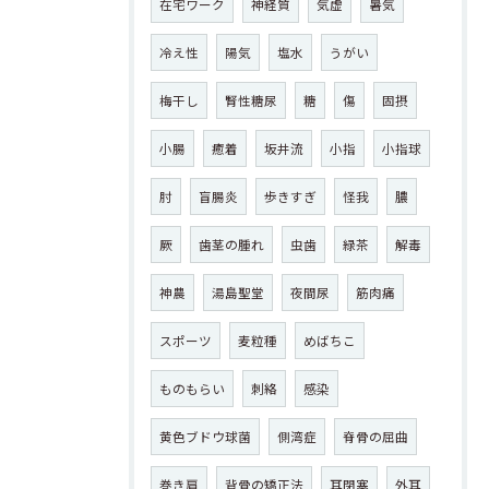
在宅ワーク
神経質
気虚
暑気
冷え性
陽気
塩水
うがい
梅干し
腎性糖尿
糖
傷
固摂
小腸
癒着
坂井流
小指
小指球
肘
盲腸炎
歩きすぎ
怪我
膿
厥
歯茎の腫れ
虫歯
緑茶
解毒
神農
湯島聖堂
夜間尿
筋肉痛
スポーツ
麦粒種
めばちこ
ものもらい
刺絡
感染
黄色ブドウ球菌
側湾症
脊骨の屈曲
巻き肩
背骨の矯正法
耳閉塞
外耳