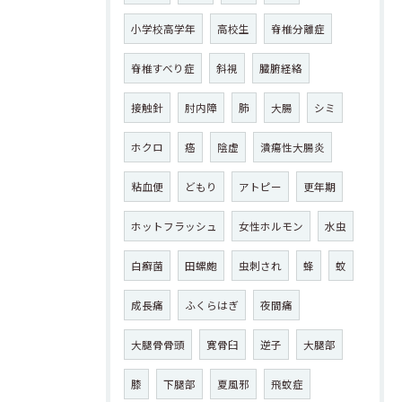
小学校高学年
高校生
脊椎分離症
脊椎すべり症
斜視
臓腑経絡
接触針
肘内障
肺
大腸
シミ
ホクロ
癌
陰虚
潰瘍性大腸炎
粘血便
どもり
アトピー
更年期
ホットフラッシュ
女性ホルモン
水虫
白癬菌
田螺皰
虫刺され
蜂
蚊
成長痛
ふくらはぎ
夜間痛
大腿骨骨頭
寛骨臼
逆子
大腿部
膝
下腿部
夏風邪
飛蚊症