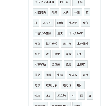
フラクタル理論
四十肩
三十肩
人間関係
効果
人柄
休養
頸
項
あぐら
開脚
神経症
発作
三症状の施術
消失
日本人特有
言葉
江戸時代
熱中症
水分補給
背部
咳
鼻水
環境
変化
人事移動
温度差
免疫
生野菜
運動
関節
生活
リズム
習慣
発熱
取類比象
遊走性
腫れ
性格
薄い
埋立地
池
沼
堀