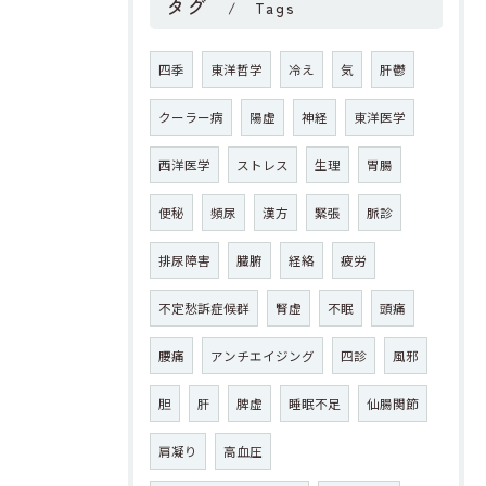
タグ
Tags
四季
東洋哲学
冷え
気
肝鬱
クーラー病
陽虚
神経
東洋医学
西洋医学
ストレス
生理
胃腸
便秘
頻尿
漢方
緊張
脈診
排尿障害
臓腑
経絡
疲労
不定愁訴症候群
腎虚
不眠
頭痛
腰痛
アンチエイジング
四診
風邪
胆
肝
脾虚
睡眠不足
仙腸関節
肩凝り
高血圧