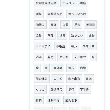
脈診低周波治療
チョコレート嚢腫
卵巣
胃酸過多症
油っこいもの
胸焼け
胃痛
白髪
昆布
藤田田
金髪
痔瘻
虚実
油っこい
食物
ドライアイ
不眠症
聴力
スマホ首
消渇
筋力
オデキ
デンボウ
疔
癰
癤
身体痛
湿布
内臓
膝の痛み
ニキビ
吹き出物
胃熱
ワキガ
発達障害
歩行
下半身
腎精
運動不足
筋力低下