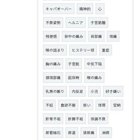
キャパオーバー
精神的
心
不良姿勢
ヘルニア
子宮筋腫
残便感
背中の痛み
背部痛
項痛
喉の詰まり
ヒステリー球
重症
胸の痛み
子宮脱
中気下陥
頸項部痛
起床時
喉の痛み
乳房の脹り
内反足
小児
好き嫌い
不妊
食欲不振
弱い
体質
受納
肝胃不和
肝脾不和
体調不良
尿管結石
尿道
排尿痛
淋病