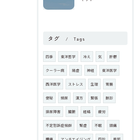
タグ
Tags
四季
東洋哲学
冷え
気
肝鬱
クーラー病
陽虚
神経
東洋医学
西洋医学
ストレス
生理
胃腸
便秘
頻尿
漢方
緊張
脈診
排尿障害
臓腑
経絡
疲労
不定愁訴症候群
腎虚
不眠
頭痛
腰痛
アンチエイジング
四診
風邪