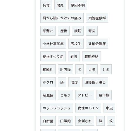
胸骨
鳩尾
原因不明
肩から腕にかけての痛み
頸腕症候群
尿漏れ
産後
腹筋
腎気
小学校高学年
高校生
脊椎分離症
脊椎すべり症
斜視
臓腑経絡
接触針
肘内障
肺
大腸
シミ
ホクロ
癌
陰虚
潰瘍性大腸炎
粘血便
どもり
アトピー
更年期
ホットフラッシュ
女性ホルモン
水虫
白癬菌
田螺皰
虫刺され
蜂
蚊