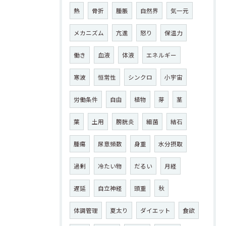
熱
骨折
腫脹
自然界
気一元
メカニズム
亢進
怒り
保温力
働き
血液
体液
エネルギー
寒波
恒常性
シンクロ
小宇宙
労働条件
自由
植物
芽
茎
葉
土用
膀胱炎
細菌
結石
腫瘍
尿意頻数
身重
水分摂取
過剰
冷たい物
だるい
月経
遅延
自立神経
頭重
秋
体調管理
夏太り
ダイエット
食欲