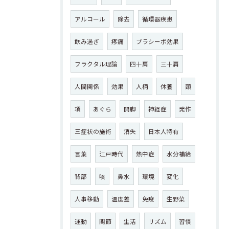
アルコール
除去
循環器疾患
飲み過ぎ
疼痛
プラシーボ効果
フラクタル理論
四十肩
三十肩
人間関係
効果
人柄
休養
頸
項
あぐら
開脚
神経症
発作
三症状の施術
消失
日本人特有
言葉
江戸時代
熱中症
水分補給
背部
咳
鼻水
環境
変化
人事移動
温度差
免疫
生野菜
運動
関節
生活
リズム
習慣