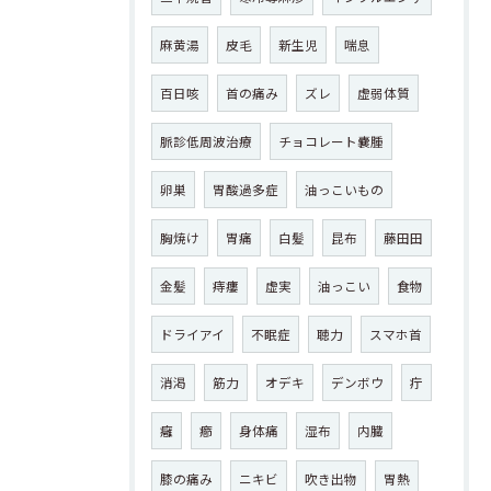
麻黄湯
皮毛
新生児
喘息
百日咳
首の痛み
ズレ
虚弱体質
脈診低周波治療
チョコレート嚢腫
卵巣
胃酸過多症
油っこいもの
胸焼け
胃痛
白髪
昆布
藤田田
金髪
痔瘻
虚実
油っこい
食物
ドライアイ
不眠症
聴力
スマホ首
消渇
筋力
オデキ
デンボウ
疔
癰
癤
身体痛
湿布
内臓
膝の痛み
ニキビ
吹き出物
胃熱