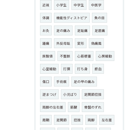
近視
小学生
中学生
中医学
体調
機能性ディストピア
魚の目
お灸
足の痛み
足趾痛
足底痛
踵痛
外反母趾
変形
偽痛風
尿酸値
不整脈
心筋梗塞
心房細動
心室細動
打撲
打ち身
瘀血
傷口
手術痕
足の甲の痛み
逆まつげ
小児ばり
足関節捻挫
両脚の左右差
筋腱
骨盤のずれ
周期
足関節
捻挫
両脚
左右差