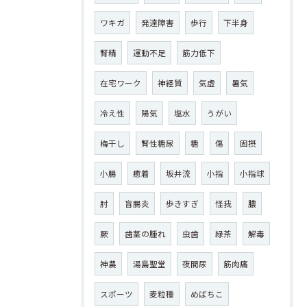
ワキガ
発達障害
歩行
下半身
腎精
運動不足
筋力低下
在宅ワーク
神経質
気虚
暑気
冷え性
陽気
塩水
うがい
梅干し
腎性糖尿
糖
傷
固摂
小腸
癒着
坂井流
小指
小指球
肘
盲腸炎
歩きすぎ
怪我
膿
厥
歯茎の腫れ
虫歯
緑茶
解毒
神農
湯島聖堂
夜間尿
筋肉痛
スポーツ
麦粒種
めばちこ