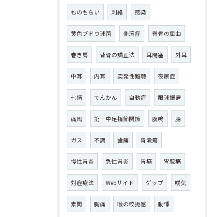
ものもらい
刺絡
感染
黄色ブドウ球菌
側湾症
脊骨の屈曲
巻き肩
背骨の矯正法
耳閉塞
外耳
中耳
内耳
突発性難聴
夜尿症
七情
てんかん
自動症
眼球振盪
痛風
第一中足指節関節
腹鳴
腸
ガス
不調
歯痛
胃潰瘍
慢性胃炎
急性胃炎
胃癌
胃脘痛
対症療法
Webサイト
ゲップ
噯気
素問
胸痛
喉の絞扼感
動悸