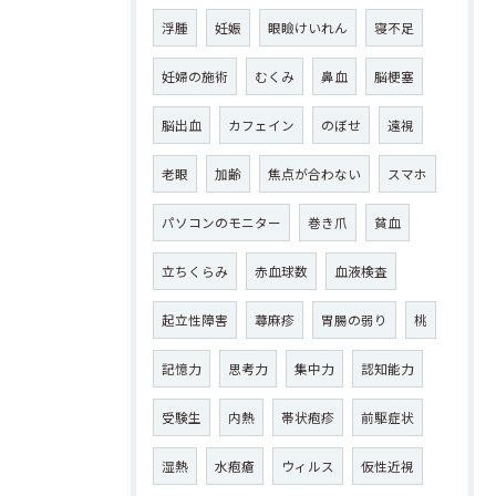
浮腫
妊娠
眼瞼けいれん
寝不足
妊婦の施術
むくみ
鼻血
脳梗塞
脳出血
カフェイン
のぼせ
遠視
老眼
加齢
焦点が合わない
スマホ
パソコンのモニター
巻き爪
貧血
立ちくらみ
赤血球数
血液検査
起立性障害
蕁麻疹
胃腸の弱り
桃
記憶力
思考力
集中力
認知能力
受験生
内熱
帯状疱疹
前駆症状
湿熱
水疱瘡
ウィルス
仮性近視