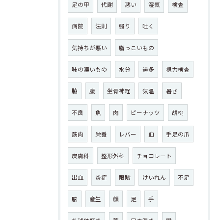
足の甲
代謝
悪い
湿気
検査
病院
法則
弱り
吐く
気持ちが悪い
脂っこいもの
味の濃いもの
水分
過多
視力検査
脇
腹
坐骨神経
気温
暑さ
不良
魚
肉
ピーナッツ
胡桃
筋肉
栄養
レバー
血
手足の爪
皮膚科
整形外科
チョコレート
出血
炎症
眼瞼
けいれん
不足
脳
産生
顔
足
手