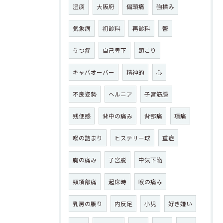
湿痰
大阪府
偏頭痛
強揉み
気象病
初診料
再診料
鬱
うつ症
自己卑下
頸こり
キャパオーバー
精神的
心
不良姿勢
ヘルニア
子宮筋腫
残便感
背中の痛み
背部痛
項痛
喉の詰まり
ヒステリー球
重症
胸の痛み
子宮脱
中気下陥
頸項部痛
起床時
喉の痛み
乳房の脹り
内反足
小児
好き嫌い