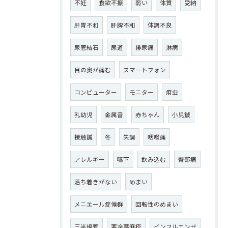
不妊
食欲不振
弱い
体質
受納
肝胃不和
肝脾不和
体調不良
尿管結石
尿道
排尿痛
淋病
目の奥が痛む
スマートフォン
コンピューター
モニター
疳虫
乳幼児
金属音
赤ちゃん
小児鍼
接触鍼
冬
失調
咽喉痛
アレルギー
嚥下
飲み込む
臀部痛
落ち着きがない
めまい
メニエール症候群
回転性のめまい
三半規管
寒冷蕁麻疹
インフルエンザ