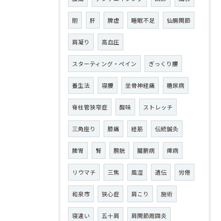
胆
肝
脾虚
睡眠不足
仙腸関節
肩凝り
高血圧
スターティング・ペイン
ぎっくり腰
養生法
寝腰
坐骨神経痛
糖尿病
脊柱管狭窄症
酸味
ストレッチ
三角座り
膝痛
経筋
伝統鍼灸
脾胃
腎
膀胱
臓腑病
痺病
リウマチ
三焦
風湿
遺伝
労倦
和泉市
狭心症
肩こり
施術
寝違い
五十肩
肩関節周囲炎