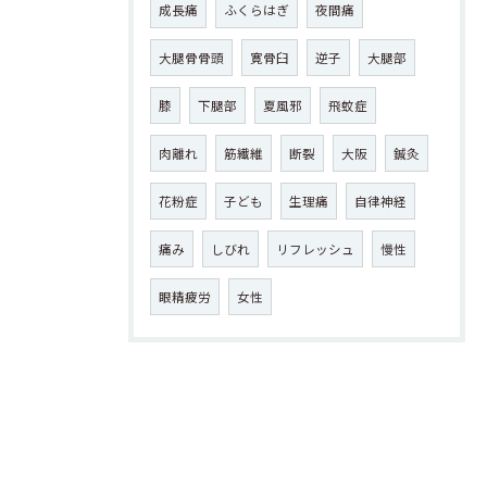
成長痛
ふくらはぎ
夜間痛
大腿骨骨頭
寛骨臼
逆子
大腿部
膝
下腿部
夏風邪
飛蚊症
肉離れ
筋繊維
断裂
大阪
鍼灸
花粉症
子ども
生理痛
自律神経
痛み
しびれ
リフレッシュ
慢性
眼精疲労
女性