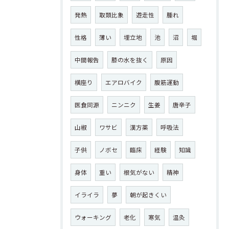
発熱
取類比象
遊走性
腫れ
性格
薄い
埋立地
池
沼
堀
中間報告
膝の水を抜く
原因
横座り
エアロバイク
腹筋運動
医食同源
ニンニク
生姜
唐辛子
山椒
ワサビ
漢方薬
呼吸法
子供
ノボセ
臨床
経験
知識
身体
重い
根気がない
精神
イライラ
夢
朝が起きくい
ウォーキング
老化
寒気
温灸