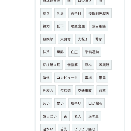
糸球体腎炎
薬
口の渇き
喉
乾き
刺身
香辛料
慢性副鼻腔炎
視力
低下
眼底出血
頭目脹痛
鼠蹊部
大腿骨
大転子
臀部
抹茶
黒酢
血圧
準備運動
脊柱起立筋
僧帽筋
頸椎
棘突起
海外
コンピュータ
電場
帯電
免疫力
倦怠感
交通事故
歯茎
苦い
甘い
塩辛い
口が粘る
酸っぱい
舌
老人
足の裏
温かい
舌先
ピリピリ痛む