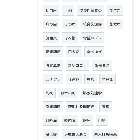
低血圧
下痢
逆流性食堂炎
夜泣き
疳の虫
うつ病
統合失調症
気候病
腱鞘炎
ばね指
骨盤のズレ
顎関節症
口内炎
食べ過ぎ
味覚異常
新型コロナ
歯槽膿漏
ムチウチ
後遺症
痺れ
静電気
乱視
藤本和風
腓腹筋痙攣
股関節痛
変形性股関節症
腹痛
月経痛
緑内障
眼圧
口臭
冷え症
過敏性大腸炎
婦人科系疾患