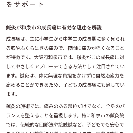
をサポート
女性や子連れでも安心して通える鍼灸院の
条件
鍼灸が和泉市の成長痛に有効な理由を解説
やさしい鍼灸施術が成長痛に向く理由
成長痛にやさしい鍼灸を選ぶべき理由とは
成長痛は、主に小学生から中学生の成長期に多く見られ
る膝やふくらはぎの痛みで、夜間に痛みが強くなること
ボキボキしない鍼灸施術が子どもに安心な
が特徴です。大阪府和泉市では、鍼灸がこの成長痛に対
理由
してやさしくアプローチできる方法として注目されてい
和泉市の鍼灸院で受けられるソフトな施術
ます。鍼灸は、体に無理な負担をかけずに自然治癒力を
例
高めることができるため、子どもの成長痛にも適してい
鍼灸による自然治癒力アップのメカニズム
ます。
を解説
鍼灸の施術では、痛みのある部位だけでなく、全身のバ
整体と鍼灸の刺激の違いを徹底比較
ランスを整えることを重視します。特に和泉市の鍼灸院
成長痛に悩む親御さん必見の鍼灸活用法
では、伝統的な四診法や接触鍼など、子どもでも安心で
家庭でできる成長痛ケアと鍼灸の併用法