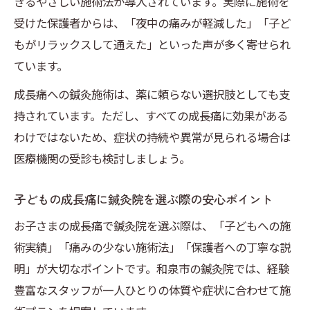
きるやさしい施術法が導入されています。実際に施術を
和泉市のおすすめ鍼灸院の選び方ガイド
受けた保護者からは、「夜中の痛みが軽減した」「子ど
保険適用の鍼灸施術を受ける際のポイント
もがリラックスして通えた」といった声が多く寄せられ
子どもの痛み軽減に役立つ鍼灸のメリット
ています。
整体や整骨院と鍼灸の活用方法を比較解説
成長痛への鍼灸施術は、薬に頼らない選択肢としても支
和泉市で選ばれる成長痛ケアのポイント
持されています。ただし、すべての成長痛に効果がある
和泉市で鍼灸院を選ぶ際の注目ポイント紹
わけではないため、症状の持続や異常が見られる場合は
介
医療機関の受診も検討しましょう。
女性や子連れでも通いやすい鍼灸院の探し
子どもの成長痛に鍼灸院を選ぶ際の安心ポイント
方
保険適用や料金目安を鍼灸院で確認する方
お子さまの成長痛で鍼灸院を選ぶ際は、「子どもへの施
法
術実績」「痛みの少ない施術法」「保護者への丁寧な説
明」が大切なポイントです。和泉市の鍼灸院では、経験
日曜日も相談できる鍼灸院の通いやすさと
豊富なスタッフが一人ひとりの体質や症状に合わせて施
は