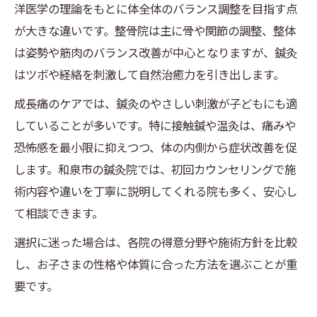
洋医学の理論をもとに体全体のバランス調整を目指す点
院
が大きな違いです。整骨院は主に骨や関節の調整、整体
和泉市の鍼灸院で通いやすさをチェックす
は姿勢や筋肉のバランス改善が中心となりますが、鍼灸
る方法
はツボや経絡を刺激して自然治癒力を引き出します。
土日診療や女性対応の鍼灸院の魅力を解説
成長痛のケアでは、鍼灸のやさしい刺激が子どもにも適
費用感や自費施術の比較で納得の鍼灸選び
していることが多いです。特に接触鍼や温灸は、痛みや
恐怖感を最小限に抑えつつ、体の内側から症状改善を促
します。和泉市の鍼灸院では、初回カウンセリングで施
術内容や違いを丁寧に説明してくれる院も多く、安心し
て相談できます。
選択に迷った場合は、各院の得意分野や施術方針を比較
し、お子さまの性格や体質に合った方法を選ぶことが重
要です。