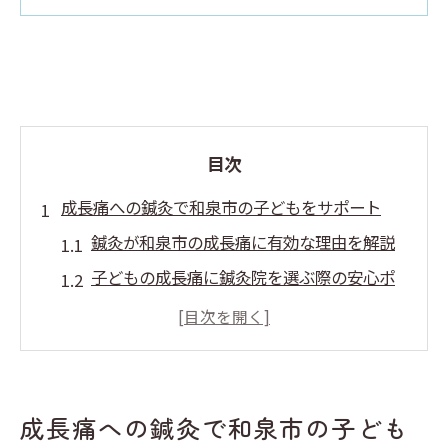
目次
成長痛への鍼灸で和泉市の子どもをサポート
鍼灸が和泉市の成長痛に有効な理由を解説
子どもの成長痛に鍼灸院を選ぶ際の安心ポ
イント
整骨院や整体との違いと鍼灸の特徴を知ろ
う
保険適用の有無と鍼灸施術の注意点につい
成長痛への鍼灸で和泉市の子ども
て