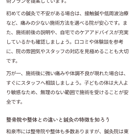
術プランを提案しています。
口コミや評判から選ぶ鍼灸院選びのコツ
初めての鍼灸で不安がある場合は、接触鍼や低周波治療
子どもの安心に繋がる和泉市の鍼灸体験談
など、痛みの少ない施術方法を選べる院が安心です。ま
鍼灸を受けた子どもの成長痛改善の声を紹
た、施術前後の説明や、自宅でのケアアドバイスが充実
介
しているかも確認しましょう。口コミや体験談を参考
和泉市の親子が語る鍼灸施術の体験エピソ
に、院の雰囲気やスタッフの対応を見極めることも大切
ード
です。
初めて鍼灸を受ける子どもの不安解消ポイ
万が一、施術後に強い痛みや体調不良が現れた場合は、
ント
すぐにスタッフへ相談しましょう。子どもの体は大人よ
女性スタッフ在籍の鍼灸院で安心の体験談
り敏感なため、無理のない範囲で施術を受けることが安
鍼灸施術後の変化や生活への影響をレポー
全です。
ト
通いやすさ重視で選ぶ成長痛対策の鍼灸
整骨院や整体との違いと鍼灸の特徴を知ろう
駅近や駐車場完備の鍼灸院が選ばれる理由
和泉市には整骨院や整体も多数ありますが、鍼灸院は東
予約のしやすさや受付対応で差が出る鍼灸