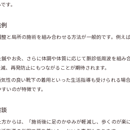
心です。
通いやすさ重視の鍼灸選びで快適な水虫ケアを目指す
和泉市で鍼灸整骨院を選ぶ際の通いやすさの工夫
践例
水虫ケアで人気の鍼灸院を選ぶチェックポイント
調整と局所の施術を組み合わせる方法が一般的です。例え
鍼灸による水虫対策はアクセスの良さも重要
。
整骨院の評価と鍼灸施術の両方で水虫ケアを比較
た鍼やお灸、さらに体調や体質に応じて脈診低周波を組み
予約しやすい鍼灸整骨院で快適な水虫ケアを実現
軽減、再発防止にもつながることが期待されます。
水虫悩みを解消へ導く和泉市の鍼灸活用ポイント
通気性の良い靴下の着用といった生活指導も受けられる場
和泉市の鍼灸整骨院で水虫ケアを始める流れ
やすいのが特徴です。
水虫悩みを解消する鍼灸施術のおすすめ理由
人気整骨院と鍼灸の両方を活用した水虫対策
験談
鍼灸で水虫改善を目指すための注意点を紹介
た方からは、「施術後に足のかゆみが軽減し、歩くのが楽
和泉市で選ばれる鍼灸整骨院活用法を解説