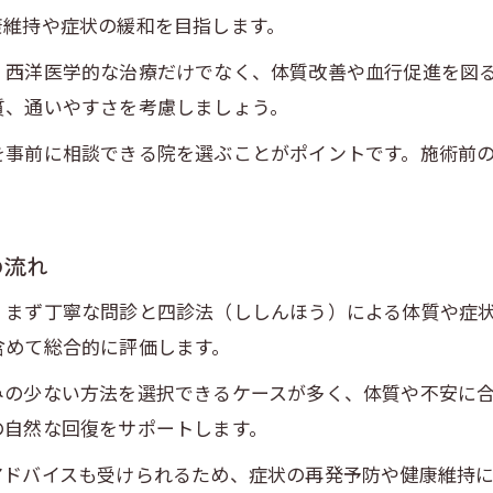
整骨院人気の理由と鍼灸ケアの関係性
康維持や症状の緩和を目指します。
水虫改善なら鍼灸と医療機関の比較が鍵に
、西洋医学的な治療だけでなく、体質改善や血行促進を図
和泉市の鍼灸整骨院と医療機関の違いを比較
質、通いやすさを考慮しましょう。
水虫ケアで鍼灸を選ぶ際の医療機関選びのコツ
を事前に相談できる院を選ぶことがポイントです。施術前
鍼灸と整骨院人気の背景にある水虫対策
水虫改善に向けた鍼灸と医療連携の重要性
通いやすい鍼灸整骨院選びのポイントを紹介
の流れ
水虫対策で知りたい鍼灸の効果と特徴を解説
、まず丁寧な問診と四診法（ししんほう）による体質や症
鍼灸が水虫対策で支持される理由と効果
含めて総合的に評価します。
和泉市で鍼灸施術を受ける際の注意点
みの少ない方法を選択できるケースが多く、体質や不安に
整骨院人気の鍼灸施術で期待できる水虫対策
の自然な回復をサポートします。
水虫改善を目指す鍼灸独自のアプローチとは
アドバイスも受けられるため、症状の再発予防や健康維持
鍼灸整骨院の水虫ケアで得られるメリット