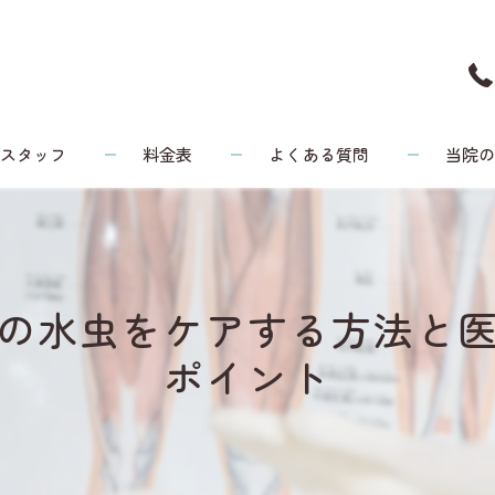
スタッフ
料金表
よくある質問
当院
頭痛
リウマチ
の水虫をケアする方法と
腰痛
ポイント
膝
健康