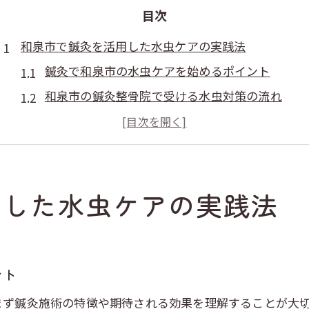
目次
和泉市で鍼灸を活用した水虫ケアの実践法
鍼灸で和泉市の水虫ケアを始めるポイント
和泉市の鍼灸整骨院で受ける水虫対策の流れ
水虫に悩む方へ鍼灸活用の具体的な実践例
鍼灸施術による和泉市での水虫ケア体験談
鍼灸と整骨院の違いを水虫ケア視点で解説
用した水虫ケアの実践法
鍼灸による水虫症状へのアプローチが注目される理由
鍼灸が水虫症状の緩和に役立つ根拠を解説
和泉市鍼灸整骨院で感じる水虫ケアの特徴
体質改善を目指す鍼灸の水虫アプローチとは
ント
水虫に対する鍼灸施術のメリットと選び方
まず鍼灸施術の特徴や期待される効果を理解することが大