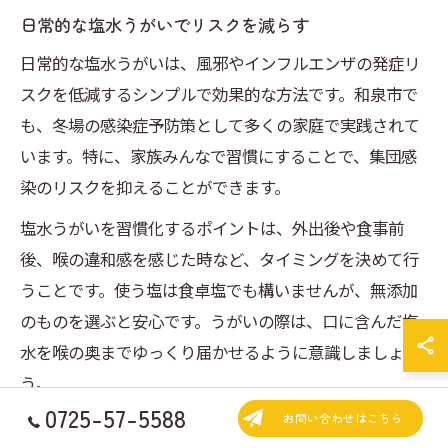
日常的な塩水うがいでリスクを減らす
日常的な塩水うがいは、風邪やインフルエンザの発症リ
スクを低減するシンプルで効果的な方法です。和泉市で
も、冬場の感染症予防策として多くの家庭で実践されて
います。特に、家族みんなで習慣にすることで、集団感
染のリスクを抑えることができます。
塩水うがいを習慣化するポイントは、外出後や食事前
後、喉の違和感を感じた時など、タイミングを決めて行
うことです。使う塩は食卓塩でも構いませんが、無添加
のものを選ぶと安心です。うがいの際は、口に含んだ塩
水を喉の奥までゆっくり届かせるように意識しましょ
う。
0725-57-5588
お問い合わせはこちら
塩水うがいは副作用がほとんどなく、幅広い年代で取り