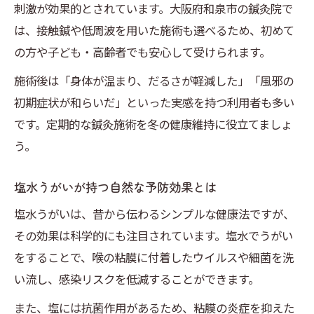
徴
刺激が効果的とされています。大阪府和泉市の鍼灸院で
は、接触鍼や低周波を用いた施術も選べるため、初めて
塩水うがいと組み合わせた最新予防法
の方や子ども・高齢者でも安心して受けられます。
信頼できる鍼灸院選びで安心施術を受ける
施術後は「身体が温まり、だるさが軽減した」「風邪の
口コミで人気の鍼灸治療の実際とは
初期症状が和らいだ」といった実感を持つ利用者も多い
日々のケアに塩水うがいの習慣を取り入れ
です。定期的な鍼灸施術を冬の健康維持に役立てましょ
る
う。
塩水うがいが持つ自然な予防効果とは
塩水うがいは、昔から伝わるシンプルな健康法ですが、
その効果は科学的にも注目されています。塩水でうがい
をすることで、喉の粘膜に付着したウイルスや細菌を洗
い流し、感染リスクを低減することができます。
また、塩には抗菌作用があるため、粘膜の炎症を抑えた