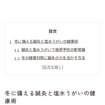
目次
冬に備える鍼灸と塩水うがいの健康術
鍼灸と塩水うがいで風邪予防の新常識
冬の健康対策に鍼灸の力を活かす方法
塩水うがいが持つ自然な予防効果とは
鍼灸施術で免疫力を高めるポイント
日常で続ける塩水うがいのコツと注意点
風邪を防ぐ塩水うがいと鍼灸の相乗効果
冬に備える鍼灸と塩水うがいの健
鍼灸と塩水うがいで相乗的な予防効果を実
康術