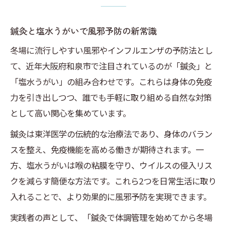
感
免疫力強化に役立つ鍼灸の働きとは
鍼灸と塩水うがいで風邪予防の新常識
塩水うがいの正しいやり方とポイント
冬場に流行しやすい風邪やインフルエンザの予防法とし
鍼灸施術後の体調管理に塩水うがいをプラ
て、近年大阪府和泉市で注目されているのが「鍼灸」と
ス
「塩水うがい」の組み合わせです。これらは身体の免疫
家族全員で実践できる予防習慣を作ろう
力を引き出しつつ、誰でも手軽に取り組める自然な対策
家族で試したい鍼灸と塩水うがい予防法
として高い関心を集めています。
家族みんなでできる鍼灸と塩水うがい習慣
鍼灸は東洋医学の伝統的な治療法であり、身体のバラン
子どもや高齢者にも安心な自然療法の実践
スを整え、免疫機能を高める働きが期待されます。一
家庭で取り入れる鍼灸の簡単なポイント
方、塩水うがいは喉の粘膜を守り、ウイルスの侵入リス
塩水うがいで風邪を遠ざける具体的手順
クを減らす簡便な方法です。これら2つを日常生活に取り
鍼灸の免疫力アップ効果を家族で体感
入れることで、より効果的に風邪予防を実現できます。
鍼灸の力と塩水うがいで免疫力を高める
実践者の声として、「鍼灸で体調管理を始めてから冬場