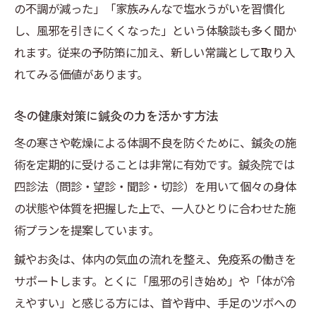
鍼灸と塩水うがいが免疫力に与える影響
の不調が減った」「家族みんなで塩水うがいを習慣化
免疫細胞を活性化する鍼灸のメカニズム
し、風邪を引きにくくなった」という体験談も多く聞か
れます。従来の予防策に加え、新しい常識として取り入
塩水うがいの科学的な予防効果を解説
れてみる価値があります。
自律神経バランス調整に鍼灸の活用法
冬季の体調管理に塩水うがいの役立て方
冬の健康対策に鍼灸の力を活かす方法
もし風邪が気になるなら塩水うがいと鍼灸
冬の寒さや乾燥による体調不良を防ぐために、鍼灸の施
風邪の初期症状に鍼灸で素早い対応を
術を定期的に受けることは非常に有効です。鍼灸院では
塩水うがいが風邪の悪化を防ぐ理由
四診法（問診・望診・聞診・切診）を用いて個々の身体
鍼灸施術で回復を早めるケア方法
の状態や体質を把握した上で、一人ひとりに合わせた施
日常的な塩水うがいでリスクを減らす
術プランを提案しています。
鍼灸と塩水うがいの併用で安心感アップ
鍼やお灸は、体内の気血の流れを整え、免疫系の働きを
注目の鍼灸が支える風邪インフルエンザ対策
サポートします。とくに「風邪の引き始め」や「体が冷
鍼灸による風邪・インフルエンザ対策の特
えやすい」と感じる方には、首や背中、手足のツボへの