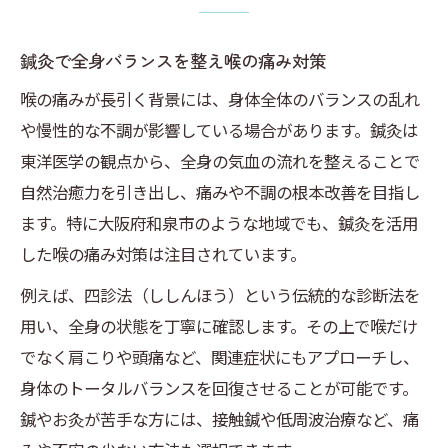
和泉市で鍼灸が人気の背景と利用者の声
鍼灸で全身バランスを整え喉の痛み対策
鍼灸院や整骨院の違いと和泉市での選択基
喉の痛みが長引く背景には、身体全体のバランスの乱れ
準
や慢性的な不調が影響している場合があります。鍼灸は
鍼灸治療が和泉市で注目される社会的要因
東洋医学の観点から、全身の気血の流れを整えることで
口コミで広がる鍼灸の効果と信頼性につい
自然治癒力を引き出し、痛みや不調の根本改善を目指し
て
ます。特に大阪府和泉市のような地域でも、鍼灸を活用
整体やマッサージと鍼灸の役割の違いを知
した喉の痛み対策は注目されています。
ろう
例えば、四診法（ししんほう）という伝統的な診断法を
慢性的な喉の不調なら鍼灸改善の可能性も
用い、全身の状態を丁寧に確認します。その上で喉だけ
鍼灸が慢性的な喉の痛みにどう働くか徹底
でなく肩こりや頭痛など、関連症状にもアプローチし、
解説
身体のトータルバランスを回復させることが可能です。
和泉市で鍼灸治療を受ける際の症状別対応
鍼やお灸が苦手な方には、接触鍼や低周波治療など、痛
法