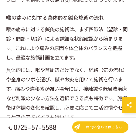
喉の痛みに対する具体的な鍼灸施術の流れ
喉の痛みに対する鍼灸の施術は、まず四診法（望診・聞
診・問診・切診）による詳細な状態確認から始まりま
す。これにより痛みの原因や体全体のバランスを把握
し、最適な施術計画を立てます。
具体的には、喉や首周辺だけでなく、経絡（気の流れ）
や全身のツボを選び、鍼やお灸を用いて施術を行いま
す。痛みや違和感が強い場合には、接触鍼や低周波治療
など刺激の少ない方法を選択できる点も特徴です。施術
後は体調の変化を確認し、必要に応じて生活習慣やセル
フケアのアドバイスも行います。
0725-57-5588
お問い合わせはこちら
施術の流れを事前に説明することで、初めて鍼灸を受け