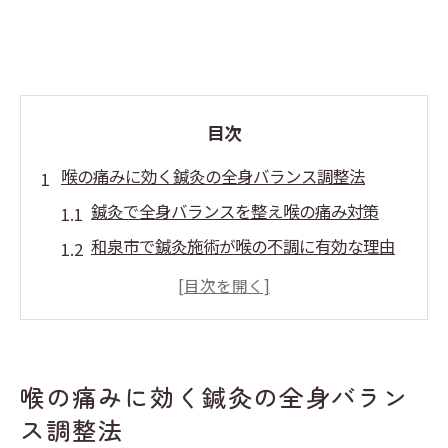
目次
喉の痛みに効く鍼灸の全身バランス調整法
鍼灸で全身バランスを整え喉の痛み対策
和泉市で鍼灸施術が喉の不調に有効な理由
鍼灸による全身調整が体質改善に導く仕組
み
鍼灸を活用した喉の痛み緩和のポイント
鍼灸と整体の組み合わせで痛み改善を目指
喉の痛みに効く鍼灸の全身バラン
す
ス調整法
大阪府和泉市で鍼灸が注目される理由とは