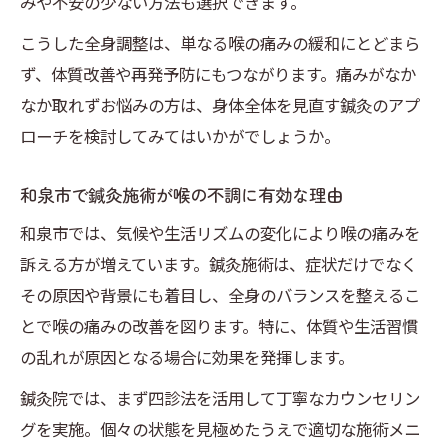
みや不安の少ない方法も選択できます。
鍼灸で慢性痛や肩こりも同時にケアできる
こうした全身調整は、単なる喉の痛みの緩和にとどまら
理由
ず、体質改善や再発予防にもつながります。痛みがなか
鍼灸施術の流れと喉の痛み改善のプロセス
なか取れずお悩みの方は、身体全体を見直す鍼灸のアプ
鍼灸による喉の不調ケアと整体の併用の効
ローチを検討してみてはいかがでしょうか。
果
鍼灸で安心して喉の痛みをケアする方法
和泉市で鍼灸施術が喉の不調に有効な理由
鍼灸施術の安全性と喉の痛みへの配慮点
和泉市では、気候や生活リズムの変化により喉の痛みを
鍼灸による痛みケアのリスクとその対策法
訴える方が増えています。鍼灸施術は、症状だけでなく
安心して通える鍼灸院選びの基準を解説
その原因や背景にも着目し、全身のバランスを整えるこ
とで喉の痛みの改善を図ります。特に、体質や生活習慣
鍼灸がダメな理由と適切な対処法を知る
の乱れが原因となる場合に効果を発揮します。
喉の痛みに特化した鍼灸のアフターケア方
法
鍼灸院では、まず四診法を活用して丁寧なカウンセリン
グを実施。個々の状態を見極めたうえで適切な施術メニ
施術経験にもとづく鍼灸の効果的な活用法