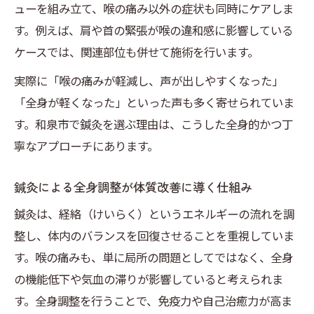
ューを組み立て、喉の痛み以外の症状も同時にケアしま
施術経験から学ぶ鍼灸の活用と改善事例
す。例えば、肩や首の緊張が喉の違和感に影響している
喉の痛みに対する具体的な鍼灸施術の流れ
ケースでは、関連部位も併せて施術を行います。
鍼灸院ごとの施術経験が与える安心感とは
実際に「喉の痛みが軽減し、声が出しやすくなった」
整骨院と鍼灸院の経験値を活かす方法
「全身が軽くなった」といった声も多く寄せられていま
鍼灸と整体の施術事例から得た知見の紹介
す。和泉市で鍼灸を選ぶ理由は、こうした全身的かつ丁
和泉市の鍼灸で得られるアフターケアの知識
寧なアプローチにあります。
鍼灸施術後のアフターケア方法を徹底解説
喉の痛み改善後に役立つセルフケアポイン
鍼灸による全身調整が体質改善に導く仕組み
ト
鍼灸は、経絡（けいらく）というエネルギーの流れを調
鍼灸を受けた後の生活習慣の見直し方法
整し、体内のバランスを回復させることを重視していま
整骨院や整体との連携でアフターケア充実
す。喉の痛みも、単に局所の問題としてではなく、全身
の機能低下や気血の滞りが影響していると考えられま
鍼灸院でのアフターカウンセリング活用法
す。全身調整を行うことで、免疫力や自己治癒力が高ま