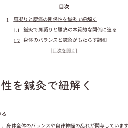
目次
肩凝りと腰痛の関係性を鍼灸で紐解く
鍼灸で肩凝りと腰痛の本質的な関係に迫る
身体のバランスと鍼灸がもたらす調和
慢性痛の背景にある生活習慣と鍼灸の役割
姿勢の乱れが肩腰へ与える影響と鍼灸の視点
鍼灸がもたらす自律神経への効果とは
係性を鍼灸で紐解く
鍼灸による身体バランス改善の秘訣
鍼灸が導く全身バランスの調整ポイント
肩凝り腰痛の根本改善へ鍼灸ができること
身体の歪みと鍼灸施術によるアプローチ法
迫る
和泉市で注目される鍼灸のバランス改善効果
く、身体全体のバランスや自律神経の乱れが関与していま