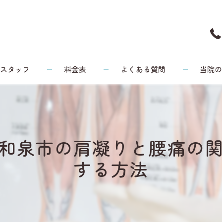
スタッフ
料金表
よくある質問
当院
頭痛
リウマチ
和泉市の肩凝りと腰痛の
腰痛
する方法
膝
健康