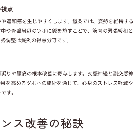
の視点
姿勢乱れがもたらす肩腰の不調を改善へ
みや違和感を生じやすくします。鍼灸では、姿勢を維持す
鍼灸で姿勢改善し肩腰の不調を予防する
背中や骨盤周辺のツボに鍼を施すことで、筋肉の緊張緩和と
身体の歪みと鍼灸の調整効果を解説
姿勢調整は鍼灸の得意分野です。
肩こり腰痛の背景にある姿勢の重要性
鍼灸施術と日常習慣の両立で不調を改善
和泉市の鍼灸院で姿勢ケアを受ける利点
肩凝りや腰痛の根本改善に寄与します。交感神経と副交感
症状別に見る鍼灸施術の効果と持続性
効果を高めるツボへの施術を通じて、心身のストレス軽減
肩こり腰痛それぞれに合う鍼灸施術法
トです。
鍼灸の持続性と痛み軽減のメカニズム
慢性的な症状に対する鍼灸の効果実例
施術回数や通院頻度の目安を鍼灸で知る
ランス改善の秘訣
鍼灸施術後の生活改善ポイントとは