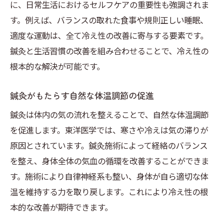
に、日常生活におけるセルフケアの重要性も強調されま
東洋医学と西洋医学の違いを知る
す。例えば、バランスの取れた食事や規則正しい睡眠、
冷え性に対する鍼灸の効果的なアプローチ
適度な運動は、全て冷え性の改善に寄与する要素です。
東洋医学の理論が支える鍼灸の実践
鍼灸と生活習慣の改善を組み合わせることで、冷え性の
鍼灸で得られる冷え性対策のメリットと心身の
根本的な解決が可能です。
健康
鍼灸がもたらす自然な体温調節の促進
冷え性改善における鍼灸の総合的メリット
鍼灸は体内の気の流れを整えることで、自然な体温調節
心身の健康を支える鍼灸の効果
を促進します。東洋医学では、寒さや冷えは気の滞りが
ストレス軽減と冷え性改善の関連性
原因とされています。鍼灸施術によって経絡のバランス
鍼灸による慢性的な冷え性の解消
を整え、身体全体の気血の循環を改善することができま
鍼灸施術で得られるリラクゼーション
す。施術により自律神経系も整い、身体が自ら適切な体
心身のバランスを整える鍼灸の効果
温を維持する力を取り戻します。これにより冷え性の根
本的な改善が期待できます。