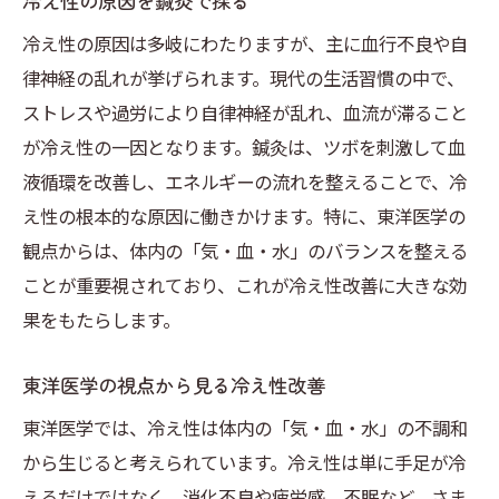
冷え性の原因を鍼灸で探る
冷え性改善に成功した患者の声
冷え性の原因は多岐にわたりますが、主に血行不良や自
鍼灸による体温変化のデータ分析
律神経の乱れが挙げられます。現代の生活習慣の中で、
施術後の冷え性改善効果の実感
ストレスや過労により自律神経が乱れ、血流が滞ること
個々の体質に合わせた鍼灸の効果
が冷え性の一因となります。鍼灸は、ツボを刺激して血
日常に取り入れる鍼灸のヒント冷え性対策の実
液循環を改善し、エネルギーの流れを整えることで、冷
践法
え性の根本的な原因に働きかけます。特に、東洋医学の
自宅でできる簡単な鍼灸セルフケア
観点からは、体内の「気・血・水」のバランスを整える
ことが重要視されており、これが冷え性改善に大きな効
冷え性を防ぐための食事と運動
果をもたらします。
日常生活での冷え性対策アイデア
鍼灸と組み合わせる生活習慣改善法
東洋医学の視点から見る冷え性改善
冷え性に効果的なツボのセルフマッサージ
東洋医学では、冷え性は体内の「気・血・水」の不調和
冷え性対策に役立つ東洋医学の知識
から生じると考えられています。冷え性は単に手足が冷
冷え性へのアプローチ鍼灸で体質改善を目指す
えるだけではなく、消化不良や疲労感、不眠など、さま