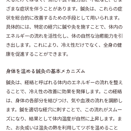
体質改善のための鍼灸プラン
ざまな症状を伴うことがあります。鍼灸は、これらの症
冷え性の根本原因にアプローチする方法
状を総合的に改善するための手段として用いられます。
体質を見直すための鍼灸施術の流れ
具体的には、特定の経穴に鍼や灸を施すことで、体内の
エネルギーの流れを活性化し、体の自然な治癒能力を引
冷え性改善に向けた個別カウンセリング
き出します。これにより、冷え性だけでなく、全身の健
鍼灸による体質改善のプロセス
康を促進することができます。
継続的な鍼灸施術の重要性
鍼灸の力で冷え性を克服身体の内側から温める
身体を温める鍼灸の基本メカニズム
理由
鍼灸は、経絡と呼ばれる体内のエネルギーの流れを整え
冷え性克服における鍼灸の役割
ることで、冷え性の改善に効果を発揮します。この経絡
身体の内側から温める鍼灸の効果
は、身体の各部分を結びつけ、気や血液の流れを調節し
鍼灸で得られる血行促進の理由
ます。鍼を適切な経穴に刺すことで、この流れがスムー
免疫力を高める鍼灸のメカニズム
ズになり、結果として体内温度が自然に上昇します。ま
冷え性改善に向けた鍼灸の働き
た、お灸或いは温灸の熱を利用してツボを温めること