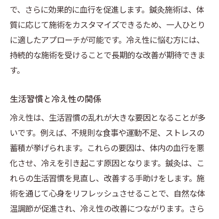
で、さらに効果的に血行を促進します。鍼灸施術は、体
鍼灸がもたらす心身のリラクゼーション
質に応じて施術をカスタマイズできるため、一人ひとり
冷え性改善に役立つ鍼灸の基本知識と施術の流
に適したアプローチが可能です。冷え性に悩む方には、
れ
持続的な施術を受けることで長期的な改善が期待できま
鍼灸施術の基本的な流れ
す。
冷え性改善に特化した鍼灸の技法
施術前に知っておくべき鍼灸の基礎知識
生活習慣と冷え性の関係
冷え性に効果的な鍼灸の施術内容
冷え性は、生活習慣の乱れが大きな要因となることが多
鍼灸施術における安全性の確保
いです。例えば、不規則な食事や運動不足、ストレスの
施術後のフォローアップとセルフケア
蓄積が挙げられます。これらの要因は、体内の血行を悪
化させ、冷えを引き起こす原因となります。鍼灸は、こ
東洋医学が紐解く冷え性の原因と鍼灸の可能性
れらの生活習慣を見直し、改善する手助けをします。施
東洋医学で考える体調不良の原因
術を通じて心身をリフレッシュさせることで、自然な体
冷え性のメカニズムを理解する
温調節が促進され、冷え性の改善につながります。さら
鍼灸で可能な冷え性改善の可能性