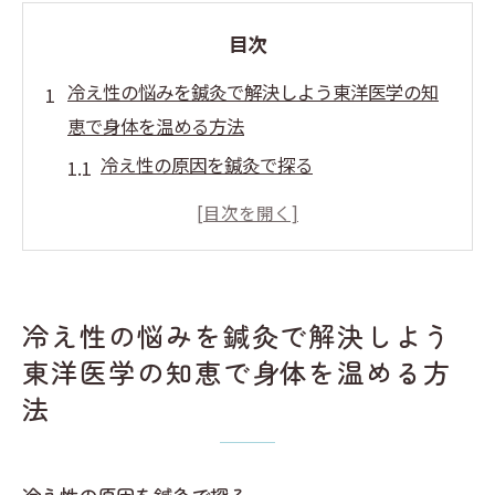
目次
冷え性の悩みを鍼灸で解決しよう東洋医学の知
恵で身体を温める方法
冷え性の原因を鍼灸で探る
東洋医学の視点から見る冷え性改善
身体を温める鍼灸の基本メカニズム
生活習慣と冷え性の関係
鍼灸がもたらす自然な体温調節の促進
冷え性の悩みを鍼灸で解決しよう
鍼灸施術における個別アプローチの重要性
東洋医学の知恵で身体を温める方
鍼灸による冷え性改善体験者の声とその効果
法
鍼灸で冷え性が改善した体験談
効果的な鍼灸施術の事例紹介